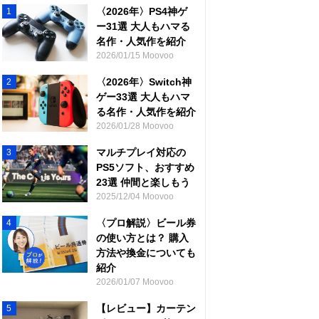
〈2026年〉PS4神ゲ
1
ー31選 大人もハマる
名作・人気作を紹介
2026/01/15 Moovoo
〈2026年〉Switch神
2
ゲー33選 大人もハマ
る名作・人気作を紹介
2026/01/28 Moovoo
マルチプレイ対応の
3
PS5ソフト、おすすめ
23選 仲間と楽しもう
2025/12/04 Moovoo
〈プロ解説〉ビール券
4
の使い方とは？ 購入
方法や換金についても
紹介
2026/01/07 Moovoo
【レビュー】カーテン
5