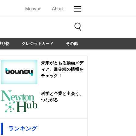
Moovoo
About
乗り物
クレジットカード
その他
未来がともる動画メデ
ィア。最先端の情報を
チェック！
科学と企業と出会う、
つながる
ランキング