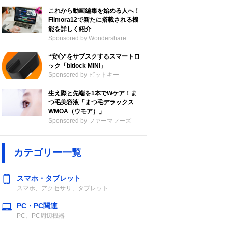
これから動画編集を始める人へ！
Filmora12で新たに搭載される機
能を詳しく紹介
Sponsored by Wondershare
“安心”をサブスクするスマートロ
ック「bitlock MINI」
Sponsored by ビットキー
生え際と先端を1本でWケア！ま
つ毛美容液「まつ毛デラックス
WMOA（ウモア）」
Sponsored by ファーマフーズ
カテゴリー一覧
スマホ・タブレット
スマホ、アクセサリ、タブレット
PC・PC関連
PC、PC周辺機器