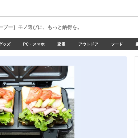
ーブー］
モノ選びに、もっと納得を。
グッズ
PC・スマホ
家電
アウトドア
フード