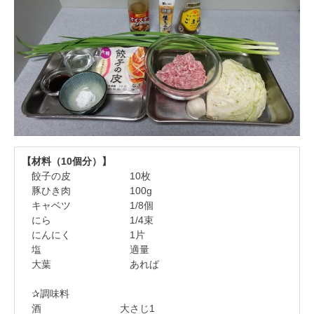
【材料（10個分）】
餃子の皮 10枚
豚ひき肉 100g
キャベツ 1/8個
にら 1/4束
にんにく 1片
塩 適量
大葉 あれば
✰調味料
酒 大さじ1