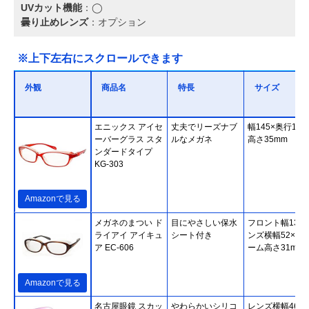
UVカット機能
：◯
曇り止めレンズ
：オプション
※上下左右にスクロールできます
外観
商品名
特長
サイズ
エニックス アイセ
丈夫でリーズナブ
幅145×奥行150
ーバーグラス スタ
ルなメガネ
高さ35mm
ンダードタイプ
KG-303
Amazonで見る
メガネのまつい ド
目にやさしい保水
フロント幅135
ライアイ アイキュ
シート付き
ンズ横幅52×フ
ア EC-606
ーム高さ31mm
Amazonで見る
名古屋眼鏡 スカッ
やわらかいシリコ
レンズ横幅46×