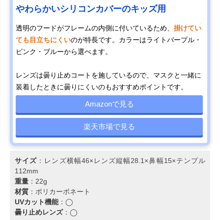
やわらかいシリコンカバーのキッズ用
透明のフードがフレームの内側に付いているため、
掛けてい
ても目立ちにくい
のが特長です。カラーはライトパープル・
ピンク・ブルーから選べます。
レンズは曇り止めコートを施しているので、マスクと一緒に
装着したときに曇りにくいのもおすすめポイントです。
Amazonで見る
楽天市場で見る
サイズ
：レンズ横幅46×レンズ縦幅28.1×鼻幅15×テンプル
112mm
重量
：22g
材質
：ポリカーボネート
UVカット機能
：◯
曇り止めレンズ
：◯