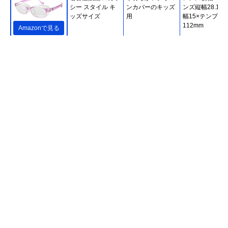
シー スタイル キ
ンカバーのキッズ
ンズ縦幅28.1×
ッズサイズ
用
幅15×テンプル
112mm
Amazonで見る
名古屋眼鏡 スカッ
メガネの上から掛
レンズ横幅64×
シー オングラス
けられるタイプ
ンズ縦幅42×鼻
8730
13×テンプル
140mm
Amazonで見る
時計・宝石のヨシ
着け心地のいい素
フレーム横幅約
Amazonで見る
イ 花粉症対策メガ
材＆おしゃれなデ
140×レンズ横
ネ 高性能タイプ
ザイン
55×レンズ縦幅
OGT-730
30×鼻幅約16×
ンプル約132mm
Zoff(ゾフ) 花粉・
花粉対策とサング
フレーム横幅約
Amazonで見る
飛沫対策メガネ
ラスの2way
135×レンズ横
(Zoff PROTECT
54×フレーム縦
2WAY) ウェリント
約44×鼻幅約17
ンタイプ
テンプル約
145mm