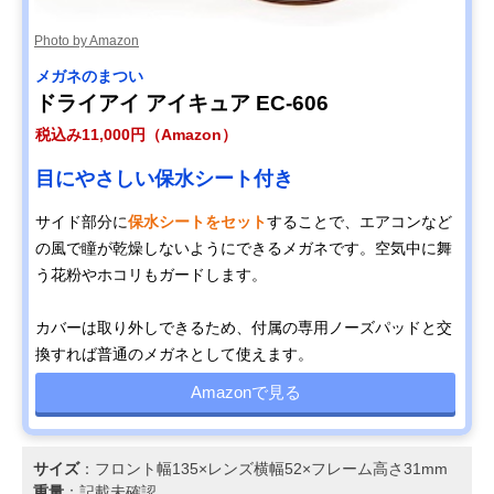
Photo by Amazon
メガネのまつい
ドライアイ アイキュア EC-606
税込み11,000円（Amazon）
目にやさしい保水シート付き
サイド部分に
保水シートをセット
することで、エアコンなど
の風で瞳が乾燥しないようにできるメガネです。空気中に舞
う花粉やホコリもガードします。
カバーは取り外しできるため、付属の専用ノーズパッドと交
換すれば普通のメガネとして使えます。
Amazonで見る
サイズ
：フロント幅135×レンズ横幅52×フレーム高さ31mm
重量
：記載未確認