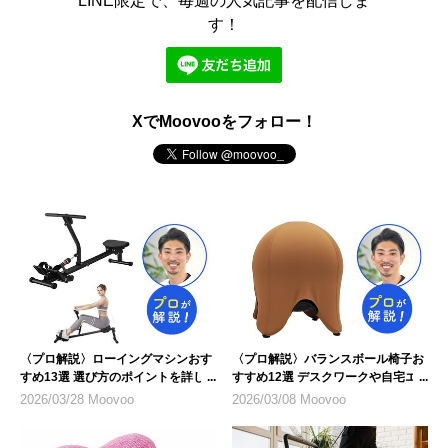
LINE限定で、毎週の人気記事を配信しま
す！
XでMoovooをフォロー！
〈プロ解説〉ローイングマシンおす
〈プロ解説〉バランスボール椅子お
すめ13選 選び方のポイントを詳し
すすめ12選 デスクワークや自宅エ
く紹介
クササイズに
2026/03/28 Moovoo
2026/03/08 Moovoo