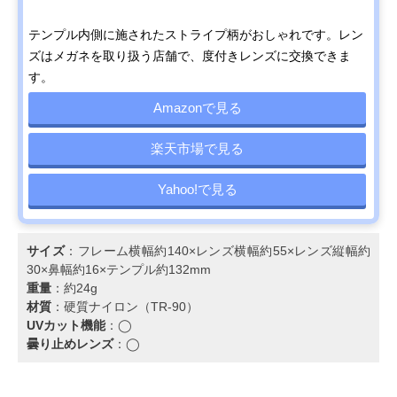
テンプル内側に施されたストライプ柄がおしゃれです。レン
ズはメガネを取り扱う店舗で、度付きレンズに交換できま
す。
Amazonで見る
楽天市場で見る
Yahoo!で見る
サイズ
：フレーム横幅約140×レンズ横幅約55×レンズ縦幅約
30×鼻幅約16×テンプル約132mm
重量
：約24g
材質
：硬質ナイロン（TR-90）
UVカット機能
：◯
曇り止めレンズ
：◯