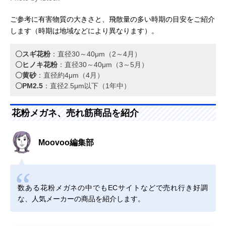
ご参考に有害物質の大きさと、飛散量の多い時期の目安をご紹介
します（時期は地域などにより異なります）。
〇スギ花粉
：直径30～40μm（2～4月）
〇ヒノキ花粉
：直径30～40μm（3～5月）
〇黄砂
：直径約4μm（4月）
〇PM2.5
：直径2.5μm以下（1年中）
花粉メガネ、売れ筋商品を紹介
Moovoo編集部
数ある花粉メガネの中でもECサイトなどで売れ行き好調
な、人気メーカーの商品を紹介します。