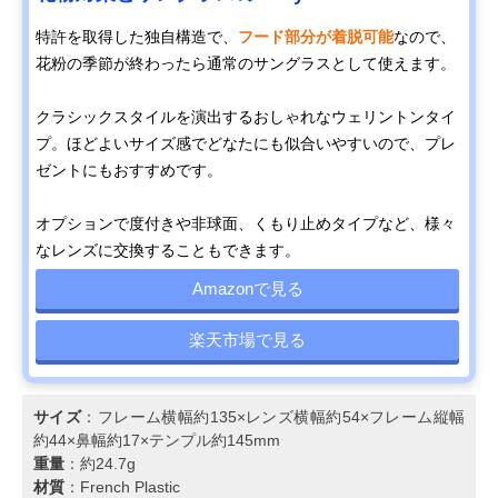
特許を取得した独自構造で、
フード部分が着脱可能
なので、
花粉の季節が終わったら通常のサングラスとして使えます。
クラシックスタイルを演出するおしゃれなウェリントンタイ
プ。ほどよいサイズ感でどなたにも似合いやすいので、プレ
ゼントにもおすすめです。
オプションで度付きや非球面、くもり止めタイプなど、様々
なレンズに交換することもできます。
Amazonで見る
楽天市場で見る
サイズ
：フレーム横幅約135×レンズ横幅約54×フレーム縦幅
約44×鼻幅約17×テンプル約145mm
重量
：約24.7g
材質
：French Plastic