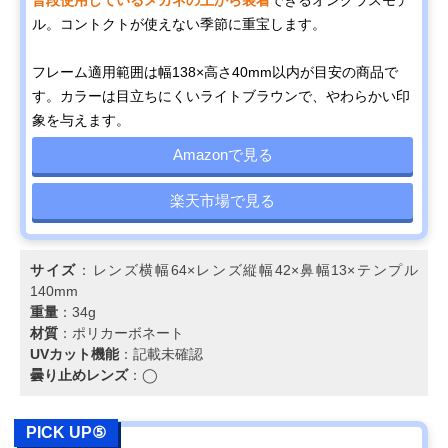
ル。コントクトが使えない季節に重宝します。
フレーム適用範囲は幅138×高さ40mm以内が目安の商品で
す。カラーは目立ちにくいライトブラウンで、やわらかい印
象を与えます。
Amazonで見る
楽天市場で見る
サイズ
：レンズ横幅64×レンズ縦幅42×鼻幅13×テンプル
140mm
重量
：34g
材質
：ポリカーボネート
UVカット機能
：記載未確認
曇り止めレンズ
：◯
PICK UP⑤