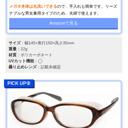
メガネ本体は丸洗いできる
ので、手入れも簡単です。リーズ
ナブルな男女兼用タイプのため、夫婦で使えます。
Amazonで見る
サイズ
：幅145×奥行150×高さ35mm
重量
：22g
材質
：ポリカーボネート
UVカット機能
：◯
曇り止めレンズ
：記載未確認
PICK UP②