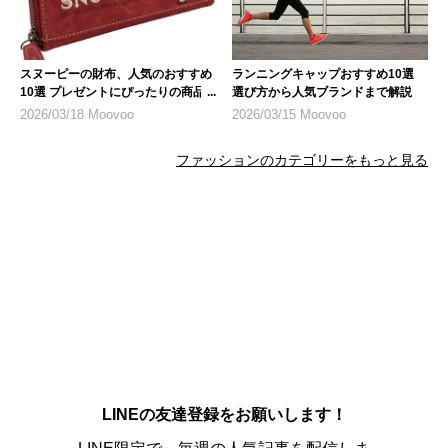
スヌーピーの財布、人気のおすすめ
ランニングキャップおすすめ10選
10選 プレゼントにぴったりの商品
選び方から人気ブランドまで解説
も
2026/03/18 Moovoo
2026/03/15 Moovoo
ファッションのカテゴリーをもっと見る
LINEの友達登録をお願いします！