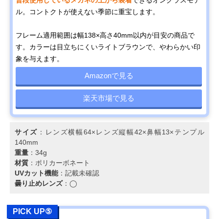
ル。コントクトが使えない季節に重宝します。
フレーム適用範囲は幅138×高さ40mm以内が目安の商品で
す。カラーは目立ちにくいライトブラウンで、やわらかい印
象を与えます。
Amazonで見る
楽天市場で見る
サイズ
：レンズ横幅64×レンズ縦幅42×鼻幅13×テンプル
140mm
重量
：34g
材質
：ポリカーボネート
UVカット機能
：記載未確認
曇り止めレンズ
：◯
PICK UP⑤