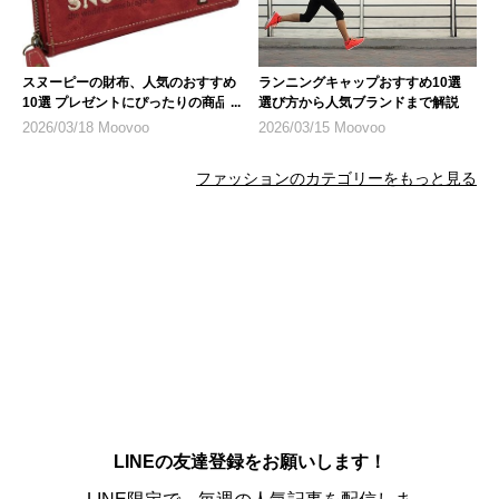
スヌーピーの財布、人気のおすすめ
ランニングキャップおすすめ10選
10選 プレゼントにぴったりの商品
選び方から人気ブランドまで解説
も
2026/03/18 Moovoo
2026/03/15 Moovoo
ファッションのカテゴリーをもっと見る
LINEの友達登録をお願いします！