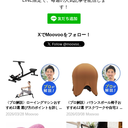
LINE限定で、毎週の人気記事を配信しま
す！
XでMoovooをフォロー！
〈プロ解説〉ローイングマシンおす
〈プロ解説〉バランスボール椅子お
すめ13選 選び方のポイントを詳し
すすめ12選 デスクワークや自宅エ
く紹介
クササイズに
2026/03/28 Moovoo
2026/03/08 Moovoo