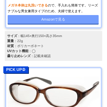
メガネ本体は丸洗いできる
ので、手入れも簡単です。リーズ
ナブルな男女兼用タイプのため、夫婦で使えます。
Amazonで見る
サイズ
：幅145×奥行150×高さ35mm
重量
：22g
材質
：ポリカーボネート
UVカット機能
：◯
曇り止めレンズ
：記載未確認
PICK UP②