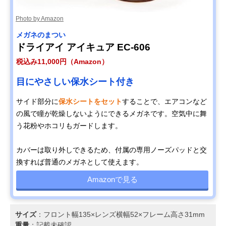
Photo by Amazon
メガネのまつい
ドライアイ アイキュア EC-606
税込み11,000円（Amazon）
目にやさしい保水シート付き
サイド部分に
保水シートをセット
することで、エアコンなど
の風で瞳が乾燥しないようにできるメガネです。空気中に舞
う花粉やホコリもガードします。
カバーは取り外しできるため、付属の専用ノーズパッドと交
換すれば普通のメガネとして使えます。
Amazonで見る
サイズ
：フロント幅135×レンズ横幅52×フレーム高さ31mm
重量
：記載未確認