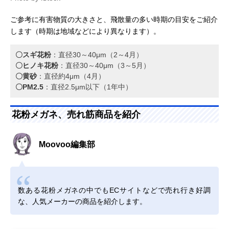
ご参考に有害物質の大きさと、飛散量の多い時期の目安をご紹介
します（時期は地域などにより異なります）。
〇スギ花粉
：直径30～40μm（2～4月）
〇ヒノキ花粉
：直径30～40μm（3～5月）
〇黄砂
：直径約4μm（4月）
〇PM2.5
：直径2.5μm以下（1年中）
花粉メガネ、売れ筋商品を紹介
Moovoo編集部
数ある花粉メガネの中でもECサイトなどで売れ行き好調
な、人気メーカーの商品を紹介します。