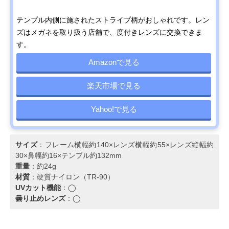
テンプル内側に施されたストライプ柄がおしゃれです。レン
ズはメガネを取り扱う店舗で、度付きレンズに交換できま
す。
Amazonで見る
楽天市場で見る
Yahoo!で見る
サイズ
：フレーム横幅約140×レンズ横幅約55×レンズ縦幅約
30×鼻幅約16×テンプル約132mm
重量
：約24g
材質
：硬質ナイロン（TR-90）
UVカット機能
：◯
曇り止めレンズ
：◯