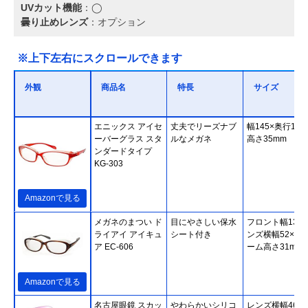
UVカット機能
：◯
曇り止めレンズ
：オプション
※上下左右にスクロールできます
外観
商品名
特長
サイズ
エニックス アイセ
丈夫でリーズナブ
幅145×奥行150
ーバーグラス スタ
ルなメガネ
高さ35mm
ンダードタイプ
KG-303
Amazonで見る
メガネのまつい ド
目にやさしい保水
フロント幅135
ライアイ アイキュ
シート付き
ンズ横幅52×フ
ア EC-606
ーム高さ31mm
Amazonで見る
名古屋眼鏡 スカッ
やわらかいシリコ
レンズ横幅46×