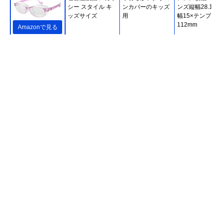
シー スタイル キ
ンカバーのキッズ
ンズ縦幅28.1×
ッズサイズ
用
幅15×テンプル
112mm
Amazonで見る
名古屋眼鏡 スカッ
メガネの上から掛
レンズ横幅64×
シー オングラス
けられるタイプ
ンズ縦幅42×鼻
8730
13×テンプル
140mm
Amazonで見る
時計・宝石のヨシ
着け心地のいい素
フレーム横幅約
Amazonで見る
イ 花粉症対策メガ
材＆おしゃれなデ
140×レンズ横
ネ 高性能タイプ
ザイン
55×レンズ縦幅
OGT-730
30×鼻幅約16×
ンプル約132mm
Zoff(ゾフ) 花粉・
花粉対策とサング
フレーム横幅約
Amazonで見る
飛沫対策メガネ
ラスの2way
135×レンズ横
(Zoff PROTECT
54×フレーム縦
2WAY) ウェリント
約44×鼻幅約17
ンタイプ
テンプル約
145mm