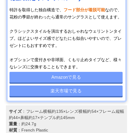
特許を取得した独自構造で、
フード部分が着脱可能
なので、
花粉の季節が終わったら通常のサングラスとして使えます。
クラシックスタイルを演出するおしゃれなウェリントンタイ
プ。ほどよいサイズ感でどなたにも似合いやすいので、プレ
ゼントにもおすすめです。
オプションで度付きや非球面、くもり止めタイプなど、様々
なレンズに交換することもできます。
Amazonで見る
楽天市場で見る
サイズ
：フレーム横幅約135×レンズ横幅約54×フレーム縦幅
約44×鼻幅約17×テンプル約145mm
重量
：約24.7g
材質
：French Plastic