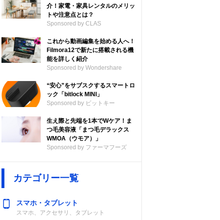
介！家電・家具レンタルのメリッ
トや注意点とは？
Sponsored by CLAS
これから動画編集を始める人へ！
Filmora12で新たに搭載される機
能を詳しく紹介
Sponsored by Wondershare
“安心”をサブスクするスマートロ
ック「bitlock MINI」
Sponsored by ビットキー
生え際と先端を1本でWケア！ま
つ毛美容液「まつ毛デラックス
WMOA（ウモア）」
Sponsored by ファーマフーズ
カテゴリー一覧
スマホ・タブレット
スマホ、アクセサリ、タブレット