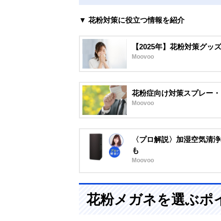
▼ 花粉対策に役立つ情報を紹介
【2025年】花粉対策グッ
Moovoo
花粉症向け対策スプレー・
Moovoo
〈プロ解説〉加湿空気清浄
も
Moovoo
花粉メガネを選ぶポ