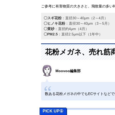
ご参考に有害物質の大きさと、飛散量の多い
〇スギ花粉
：直径30～40μm（2～4月）
〇ヒノキ花粉
：直径30～40μm（3～5月）
〇黄砂
：直径約4μm（4月）
〇PM2.5
：直径2.5μm以下（1年中）
花粉メガネ、売れ筋
Moovoo編集部
数ある花粉メガネの中でもECサイトなど
PICK UP①