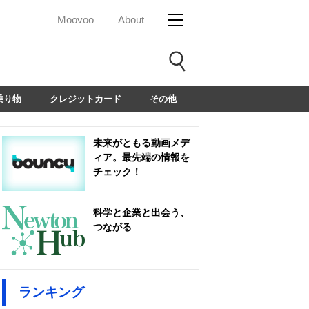
Moovoo
About
乗り物
クレジットカード
その他
未来がともる動画メデ
ィア。最先端の情報を
チェック！
科学と企業と出会う、
つながる
ランキング