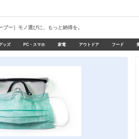
ーブー］
モノ選びに、もっと納得を。
グッズ
PC・スマホ
家電
アウトドア
フード