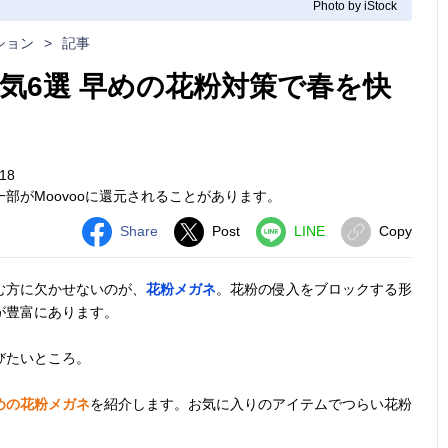
Photo by iStock
ション
>
記事
気6選 早めの花粉対策で春を快
18
部がMoovooに還元されることがあります。
Share
Post
LINE
Copy
む方に欠かせないのが、
花粉メガネ
。花粉の侵入をブロックする形
が豊富にあります。
びたいところ。
めの花粉メガネ
を紹介します。お気に入りのアイテムでつらい花粉