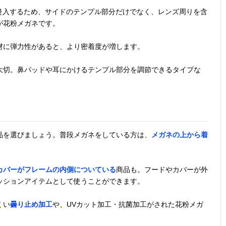
ら侵入するため、サイドのテンプル部分だけでなく、レンズ周りを含
が花粉メガネです。
材に弾力性があると、より密着度が増します。
大切。鼻パッドや耳にかけるテンプル部分を調節できるタイプな
品を選びましょう。普段メガネをしている方は、
メガネの上から着
カバーがフレームの内側についている
商品も。フードやカバーが外
ッションアイテムとして使うことができます。
くい
曇り止め加工
や、UVカット加工・抗菌加工がされた花粉メガ