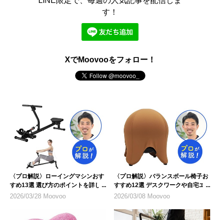
LINE限定で、毎週の人気記事を配信しま
す！
XでMoovooをフォロー！
〈プロ解説〉ローイングマシンおす
〈プロ解説〉バランスボール椅子お
すめ13選 選び方のポイントを詳し
すすめ12選 デスクワークや自宅エ
く紹介
クササイズに
2026/03/28 Moovoo
2026/03/08 Moovoo