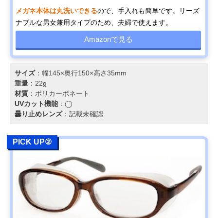
メガネ本体は丸洗いできる
ので、手入れも簡単です。リーズ
ナブルな男女兼用タイプのため、夫婦で使えます。
Amazonで見る
サイズ
：幅145×奥行150×高さ35mm
重量
：22g
材質
：ポリカーボネート
UVカット機能
：◯
曇り止めレンズ
：記載未確認
PICK UP②