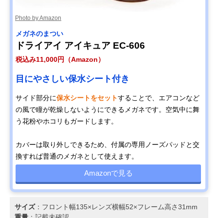
Photo by Amazon
メガネのまつい
ドライアイ アイキュア EC-606
税込み11,000円（Amazon）
目にやさしい保水シート付き
サイド部分に
保水シートをセット
することで、エアコンなど
の風で瞳が乾燥しないようにできるメガネです。空気中に舞
う花粉やホコリもガードします。
カバーは取り外しできるため、付属の専用ノーズパッドと交
換すれば普通のメガネとして使えます。
Amazonで見る
サイズ
：フロント幅135×レンズ横幅52×フレーム高さ31mm
重量
：記載未確認