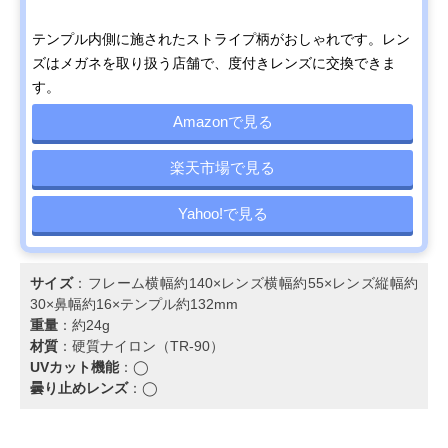
テンプル内側に施されたストライプ柄がおしゃれです。レン
ズはメガネを取り扱う店舗で、度付きレンズに交換できま
す。
Amazonで見る
楽天市場で見る
Yahoo!で見る
サイズ
：フレーム横幅約140×レンズ横幅約55×レンズ縦幅約
30×鼻幅約16×テンプル約132mm
重量
：約24g
材質
：硬質ナイロン（TR-90）
UVカット機能
：◯
曇り止めレンズ
：◯