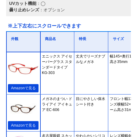
UVカット機能
：◯
曇り止めレンズ
：オプション
※上下左右にスクロールできます
外観
商品名
特長
サイズ
エニックス アイセ
丈夫でリーズナブ
幅145×奥行150
ーバーグラス スタ
ルなメガネ
高さ35mm
ンダードタイプ
KG-303
Amazonで見る
メガネのまつい ド
目にやさしい保水
フロント幅135
ライアイ アイキュ
シート付き
ンズ横幅52×フ
ア EC-606
ーム高さ31mm
Amazonで見る
名古屋眼鏡 スカッ
やわらかいシリコ
レンズ横幅46×