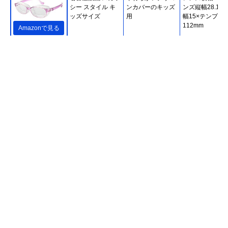
シー スタイル キ
ンカバーのキッズ
ンズ縦幅28.1×
ッズサイズ
用
幅15×テンプル
112mm
Amazonで見る
名古屋眼鏡 スカッ
メガネの上から掛
レンズ横幅64×
シー オングラス
けられるタイプ
ンズ縦幅42×鼻
8730
13×テンプル
140mm
Amazonで見る
時計・宝石のヨシ
着け心地のいい素
フレーム横幅約
Amazonで見る
イ 花粉症対策メガ
材＆おしゃれなデ
140×レンズ横
ネ 高性能タイプ
ザイン
55×レンズ縦幅
OGT-730
30×鼻幅約16×
ンプル約132mm
Zoff(ゾフ) 花粉・
花粉対策とサング
フレーム横幅約
Amazonで見る
飛沫対策メガネ
ラスの2way
135×レンズ横
(Zoff PROTECT
54×フレーム縦
2WAY) ウェリント
約44×鼻幅約17
ンタイプ
テンプル約
145mm