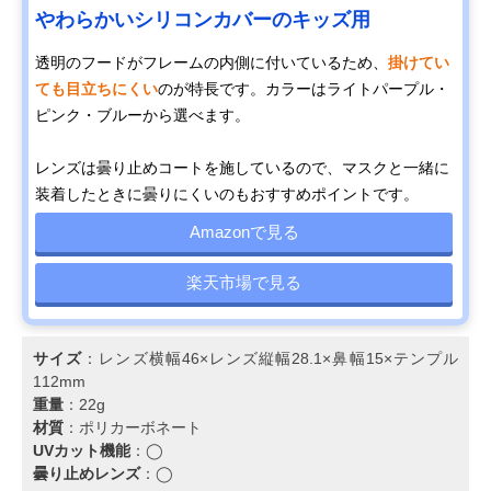
やわらかいシリコンカバーのキッズ用
透明のフードがフレームの内側に付いているため、
掛けてい
ても目立ちにくい
のが特長です。カラーはライトパープル・
ピンク・ブルーから選べます。
レンズは曇り止めコートを施しているので、マスクと一緒に
装着したときに曇りにくいのもおすすめポイントです。
Amazonで見る
楽天市場で見る
サイズ
：レンズ横幅46×レンズ縦幅28.1×鼻幅15×テンプル
112mm
重量
：22g
材質
：ポリカーボネート
UVカット機能
：◯
曇り止めレンズ
：◯