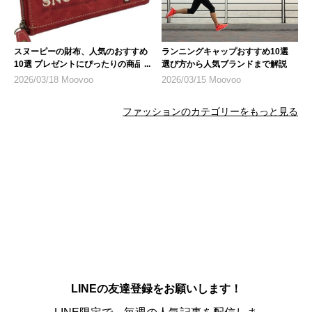
スヌーピーの財布、人気のおすすめ
ランニングキャップおすすめ10選
10選 プレゼントにぴったりの商品
選び方から人気ブランドまで解説
も
2026/03/18 Moovoo
2026/03/15 Moovoo
ファッションのカテゴリーをもっと見る
LINEの友達登録をお願いします！