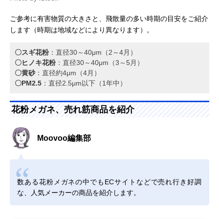
ご参考に有害物質の大きさと、飛散量の多い時期の目安をご紹介
します（時期は地域などにより異なります）。
〇スギ花粉
：直径30～40μm（2～4月）
〇ヒノキ花粉
：直径30～40μm（3～5月）
〇黄砂
：直径約4μm（4月）
〇PM2.5
：直径2.5μm以下（1年中）
花粉メガネ、売れ筋商品を紹介
Moovoo編集部
数ある花粉メガネの中でもECサイトなどで売れ行き好調
な、人気メーカーの商品を紹介します。