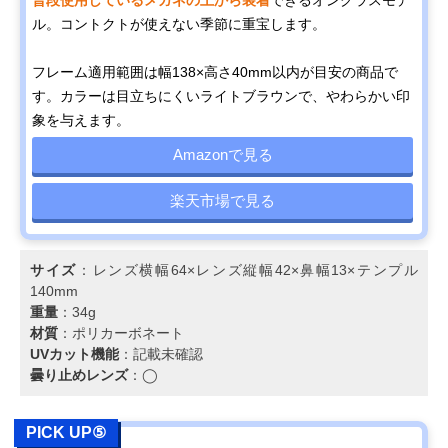
ル。コントクトが使えない季節に重宝します。
フレーム適用範囲は幅138×高さ40mm以内が目安の商品で
す。カラーは目立ちにくいライトブラウンで、やわらかい印
象を与えます。
Amazonで見る
楽天市場で見る
サイズ
：レンズ横幅64×レンズ縦幅42×鼻幅13×テンプル
140mm
重量
：34g
材質
：ポリカーボネート
UVカット機能
：記載未確認
曇り止めレンズ
：◯
PICK UP⑤