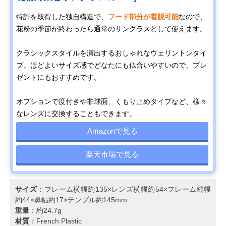
特許を取得した独自構造で、
フード部分が着脱可能
なので、
花粉の季節が終わったら通常のサングラスとして使えます。
クラシックスタイルを演出するおしゃれなウェリントンタイ
プ。ほどよいサイズ感でどなたにも似合いやすいので、プレ
ゼントにもおすすめです。
オプションで度付きや非球面、くもり止めタイプなど、様々
なレンズに交換することもできます。
Amazonで見る
楽天市場で見る
サイズ
：フレーム横幅約135×レンズ横幅約54×フレーム縦幅
約44×鼻幅約17×テンプル約145mm
重量
：約24.7g
材質
：French Plastic