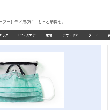
ーブー］
モノ選びに、もっと納得を。
グッズ
PC・スマホ
家電
アウトドア
フード