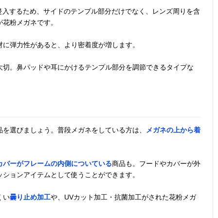
ら侵入するため、サイドのテンプル部分だけでなく、レンズ周りを含
が花粉メガネです。
材に弾力性があると、より密着度が増します。
大切。鼻パッドや耳にかけるテンプル部分を調節できるタイプな
品を選びましょう。普段メガネをしている方は、
メガネの上から着
カバーがフレームの内側についている
商品も。フードやカバーが外
ッションアイテムとして使うことができます。
くい
曇り止め加工
や、UVカット加工・抗菌加工がされた花粉メガ