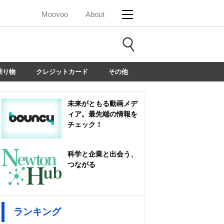
Moovoo
About
乗り物
クレジットカード
その他
未来がともる動画メデ
ィア。最先端の情報を
チェック！
科学と企業と出会う、
つながる
ランキング