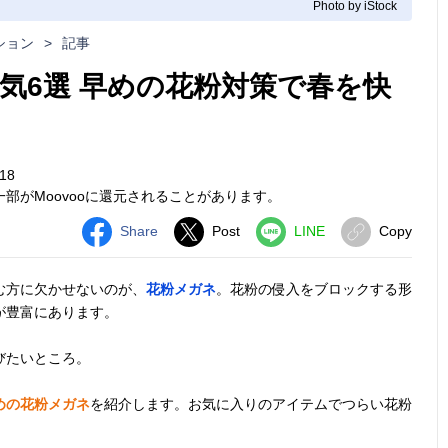
Photo by iStock
ション
>
記事
気6選 早めの花粉対策で春を快
18
部がMoovooに還元されることがあります。
Share
Post
LINE
Copy
む方に欠かせないのが、
花粉メガネ
。花粉の侵入をブロックする形
が豊富にあります。
びたいところ。
めの花粉メガネ
を紹介します。お気に入りのアイテムでつらい花粉