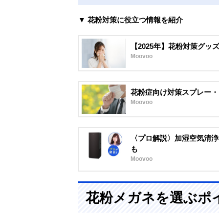
▼ 花粉対策に役立つ情報を紹介
【2025年】花粉対策グッ
Moovoo
花粉症向け対策スプレー・
Moovoo
〈プロ解説〉加湿空気清浄
も
Moovoo
花粉メガネを選ぶポ