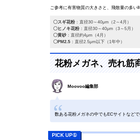
ご参考に有害物質の大きさと、飛散量の多い
〇スギ花粉
：直径30～40μm（2～4月）
〇ヒノキ花粉
：直径30～40μm（3～5月）
〇黄砂
：直径約4μm（4月）
〇PM2.5
：直径2.5μm以下（1年中）
花粉メガネ、売れ筋
Moovoo編集部
数ある花粉メガネの中でもECサイトなど
PICK UP①