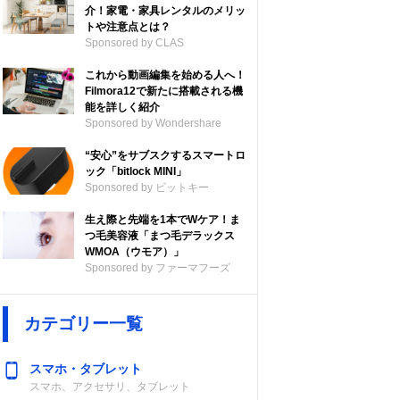
介！家電・家具レンタルのメリッ
トや注意点とは？
Sponsored by CLAS
これから動画編集を始める人へ！
Filmora12で新たに搭載される機
能を詳しく紹介
Sponsored by Wondershare
“安心”をサブスクするスマートロ
ック「bitlock MINI」
Sponsored by ビットキー
生え際と先端を1本でWケア！ま
つ毛美容液「まつ毛デラックス
WMOA（ウモア）」
Sponsored by ファーマフーズ
カテゴリー一覧
スマホ・タブレット
スマホ、アクセサリ、タブレット