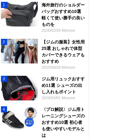
海外旅行のショルダー
1
バッグおすすめ10選
軽くて使い勝手の良い
ものを
2026/02/26 Moovoo
【ジムの服装】女性用
2
25選 おしゃれで体型
カバーできるウェアも
おすすめ
2025/08/28 Moovoo
ジム用リュックおすす
3
め11選 シューズの出
し入れもポイント
2026/03/01 Moovoo
〈プロ解説〉ジム用ト
4
レーニングシューズの
おすすめ10選 初心者
も使いやすいモデルと
は