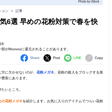
Photo by iStock
ション
>
記事
気6選 早めの花粉対策で春を快
18
部がMoovooに還元されることがあります。
Share
Post
LINE
Copy
む方に欠かせないのが、
花粉メガネ
。花粉の侵入をブロックする形
が豊富にあります。
びたいところ。
めの花粉メガネ
を紹介します。お気に入りのアイテムでつらい花粉