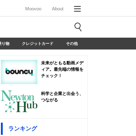
Moovoo
About
乗り物
クレジットカード
その他
未来がともる動画メデ
ィア。最先端の情報を
チェック！
科学と企業と出会う、
つながる
ランキング