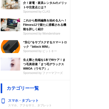
介！家電・家具レンタルのメリッ
トや注意点とは？
Sponsored by CLAS
これから動画編集を始める人へ！
Filmora12で新たに搭載される機
能を詳しく紹介
Sponsored by Wondershare
“安心”をサブスクするスマートロ
ック「bitlock MINI」
Sponsored by ビットキー
生え際と先端を1本でWケア！ま
つ毛美容液「まつ毛デラックス
WMOA（ウモア）」
Sponsored by ファーマフーズ
カテゴリー一覧
スマホ・タブレット
スマホ、アクセサリ、タブレット