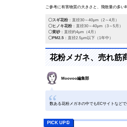
ご参考に有害物質の大きさと、飛散量の多い
〇スギ花粉
：直径30～40μm（2～4月）
〇ヒノキ花粉
：直径30～40μm（3～5月）
〇黄砂
：直径約4μm（4月）
〇PM2.5
：直径2.5μm以下（1年中）
花粉メガネ、売れ筋
Moovoo編集部
数ある花粉メガネの中でもECサイトなど
PICK UP①