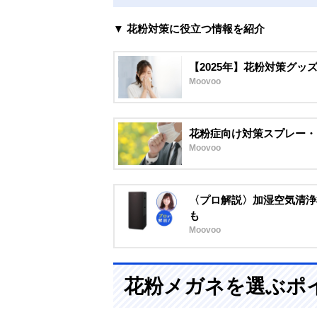
▼ 花粉対策に役立つ情報を紹介
【2025年】花粉対策グッ
Moovoo
花粉症向け対策スプレー・
Moovoo
〈プロ解説〉加湿空気清浄
も
Moovoo
花粉メガネを選ぶポ