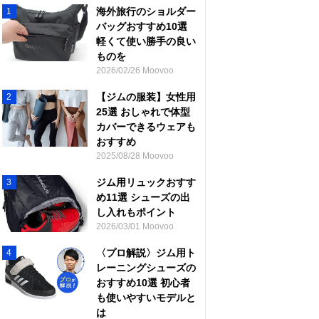
海外旅行のショルダー
1
バッグおすすめ10選
軽くて使い勝手の良い
ものを
2026/02/26 Moovoo
【ジムの服装】女性用
2
25選 おしゃれで体型
カバーできるウェアも
おすすめ
2025/08/28 Moovoo
ジム用リュックおすす
3
め11選 シューズの出
し入れもポイント
2026/03/01 Moovoo
〈プロ解説〉ジム用ト
4
レーニングシューズの
おすすめ10選 初心者
も使いやすいモデルと
は