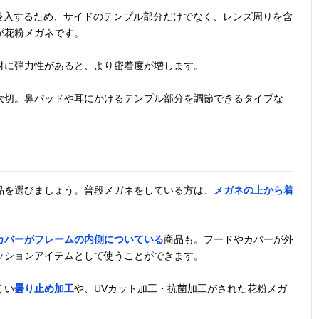
ら侵入するため、サイドのテンプル部分だけでなく、レンズ周りを含
が花粉メガネです。
材に弾力性があると、より密着度が増します。
大切。鼻パッドや耳にかけるテンプル部分を調節できるタイプな
品を選びましょう。普段メガネをしている方は、
メガネの上から着
カバーがフレームの内側についている
商品も。フードやカバーが外
ッションアイテムとして使うことができます。
くい
曇り止め加工
や、UVカット加工・抗菌加工がされた花粉メガ