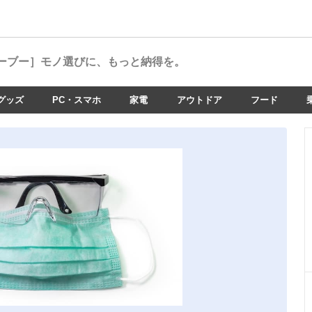
ーブー］
モノ選びに、もっと納得を。
グッズ
PC・スマホ
家電
アウトドア
フード