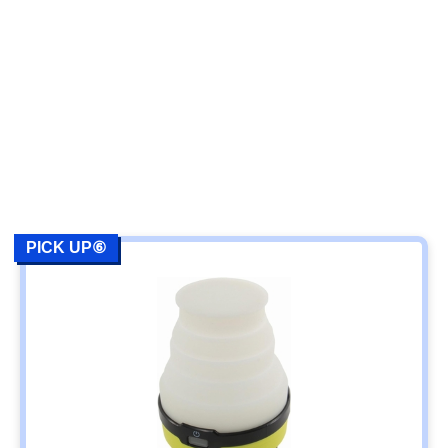
PICK UP⑥