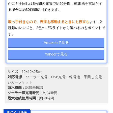
かにも手回しは5分間の充電で約20分間、乾電池を電源とす
る場合は約30時間使用できます。
取っ手付きなので、夜道を移動するときにも役立ち
ます。2
種類のレンズと、2色のLEDライトから選べるのもポイントで
す。
Amazonで見る
Yahoo!で見る
サイズ
：12×12×25cm
対応電源
：ソーラー充電・USB充電・乾電池・手回し充電・
シガーソケット
防水機能
：記載未確認
ソーラー満充電時間
：約24時間
最大連続使用時間
：約48時間
PICK UP⑧