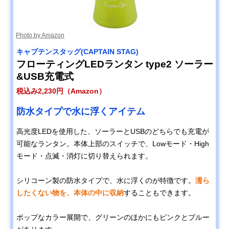
灯 led-lantan-63
LuminAID ルミン
空気を入れて膨ら
12×12×12cm
楽天市場で見る
Photo by Amazon
エイド パックライ
ませて使うアイテ
トスペクトラ
ム
キャプテンスタッグ(CAPTAIN STAG)
キャリー・ザ・サ
コンパクトにたた
11×11×11cm
Amazonで見る
フローティングLEDランタン type2 ソーラー
ン(CARRY THE
める四角いデザイ
&USB充電式
SUN) Cool Bright
ン
Medium
税込み2,230円（Amazon）
富士通 LEDソーラ
優れた性能で非常
15×15×15cm
Amazonで見る
防水タイプで水に浮くアイテム
ーランタン Solar
時の備えにもおす
Cubic A-1
すめ
BSCESSC0101
高光度LEDを使用した、ソーラーとUSBのどちらでも充電が
可能なランタン。本体上部のスイッチで、Lowモード・High
モード・点滅・消灯に切り替えられます。
シリコーン製の防水タイプで、水に浮くのが特徴です。
濡ら
したくない物を、本体の中に収納
することもできます。
ポップなカラー展開で、グリーンのほかにもピンクとブルー