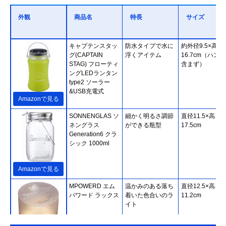
外観
商品名
特長
サイズ
キャプテンスタッ
防水タイプで水に
約外径9.5×高さ
グ(CAPTAIN
浮くアイテム
16.7cm（ハン
STAG) フローティ
含まず）
ングLEDランタン
type2 ソーラー
&USB充電式
Amazonで見る
SONNENGLAS ソ
細かく明るさ調節
直径11.5×高さ
ネングラス
ができる瓶型
17.5cm
Generation6 クラ
シック 1000ml
Amazonで見る
‎MPOWERD エム
温かみのある落ち
直径12.5×高さ
パワード ラックス
着いた色合いのラ
11.2cm
イト