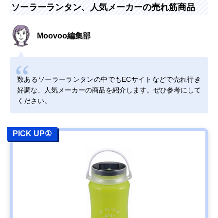
ソーラーランタン、人気メーカーの売れ筋商品
Amazonで見る
ヤザワ USB充電も
アウトドアにぴっ
約幅8.6×奥行8.6
Moovoo編集部
できるソーラーラ
たりのソーラーラ
高さ12cm
ンタン LA9S01BK
ンタン
数あるソーラーランタンの中でもECサイトなどで売れ行き
Amazonで見る
好調な、人気メーカーの商品を紹介します。ぜひ参考にして
‎GOODGOODS 充
無段階調光＆最大
φ10.3×高さ
ください。
電式LEDランタン
120時間の連続使
14.7cm
DS-60S
用
PICK UP①
Amazonで見る
DOD(ディーオー
好みや気分に合わ
約直径8.5×高さ
Amazonで見る
ディー) LEDソー
せてカラー・モー
11cm
ラーポップアップ
ドをチェンジ
ランタン L1-427
DABADA(ダバダ)
5種類の方法で充
12×12×25cm
Amazonで見る
LED ランタン 63
電できる商品