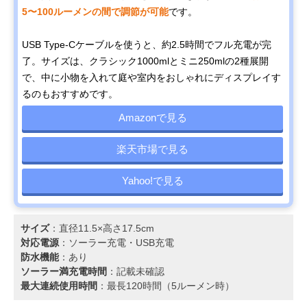
5〜100ルーメンの間で調節が可能
です。
USB Type-Cケーブルを使うと、約2.5時間でフル充電が完
了。サイズは、クラシック1000mlとミニ250mlの2種展開
で、中に小物を入れて庭や室内をおしゃれにディスプレイす
るのもおすすめです。
Amazonで見る
楽天市場で見る
Yahoo!で見る
サイズ
：直径11.5×高さ17.5cm
対応電源
：ソーラー充電‎・USB充電
防水機能
：あり
ソーラー満充電時間
：記載未確認
最大連続使用時間
：最長120時間（5ルーメン時）