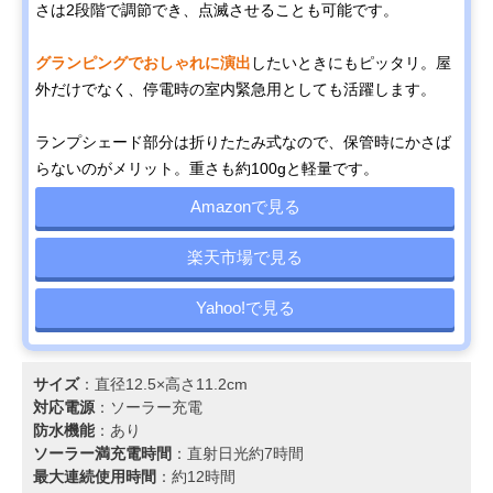
さは2段階で調節でき、点滅させることも可能です。
グランピングでおしゃれに演出
したいときにもピッタリ。屋
外だけでなく、停電時の室内緊急用としても活躍します。
ランプシェード部分は折りたたみ式なので、保管時にかさば
らないのがメリット。重さも約100gと軽量です。
Amazonで見る
楽天市場で見る
Yahoo!で見る
サイズ
：直径12.5×高さ11.2cm
対応電源
：ソーラー充電
防水機能
：あり
ソーラー満充電時間
：直射日光約7時間
最大連続使用時間
：約12時間