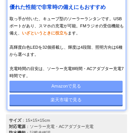
優れた性能で非常時の備えにもおすすめ
取っ手が付いた、キューブ型のソーラーランタンです。USB
ポートがあり、スマホの充電が可能。FMラジオの受信機能も
備え、
いざというときに役立ち
ます。
高輝度白色LEDを32個搭載し、輝度は4段階、照明方向は6種
から選べます。
充電時間の目安は、ソーラー充電8時間・ACアダプター充電7
時間です。
Amazonで見る
楽天市場で見る
サイズ
：15×15×15cm
対応電源
：‎ソーラー充電‎・ACアダプター充電
防水機能
：記載未確認