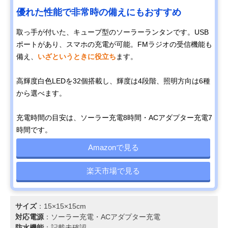
優れた性能で非常時の備えにもおすすめ
取っ手が付いた、キューブ型のソーラーランタンです。USB
ポートがあり、スマホの充電が可能。FMラジオの受信機能も
備え、
いざというときに役立ち
ます。
高輝度白色LEDを32個搭載し、輝度は4段階、照明方向は6種
から選べます。
充電時間の目安は、ソーラー充電8時間・ACアダプター充電7
時間です。
Amazonで見る
楽天市場で見る
サイズ
：15×15×15cm
対応電源
：‎ソーラー充電‎・ACアダプター充電
防水機能
：記載未確認