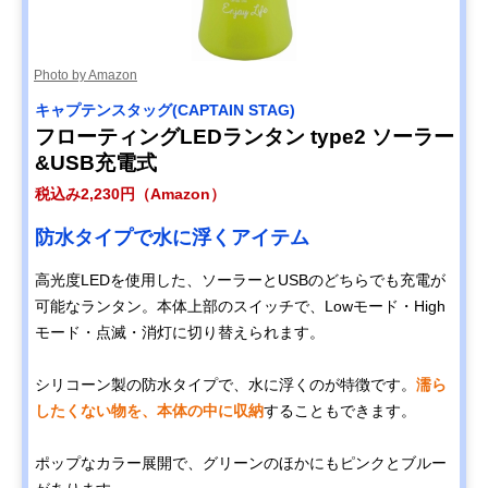
灯 led-lantan-63
LuminAID ルミン
空気を入れて膨ら
12×12×12cm
楽天市場で見る
Photo by Amazon
エイド パックライ
ませて使うアイテ
トスペクトラ
ム
キャプテンスタッグ(CAPTAIN STAG)
キャリー・ザ・サ
コンパクトにたた
11×11×11cm
Amazonで見る
フローティングLEDランタン type2 ソーラー
ン(CARRY THE
める四角いデザイ
&USB充電式
SUN) Cool Bright
ン
Medium
税込み2,230円（Amazon）
富士通 LEDソーラ
優れた性能で非常
15×15×15cm
Amazonで見る
防水タイプで水に浮くアイテム
ーランタン Solar
時の備えにもおす
Cubic A-1
すめ
BSCESSC0101
高光度LEDを使用した、ソーラーとUSBのどちらでも充電が
可能なランタン。本体上部のスイッチで、Lowモード・High
モード・点滅・消灯に切り替えられます。
シリコーン製の防水タイプで、水に浮くのが特徴です。
濡ら
したくない物を、本体の中に収納
することもできます。
ポップなカラー展開で、グリーンのほかにもピンクとブルー