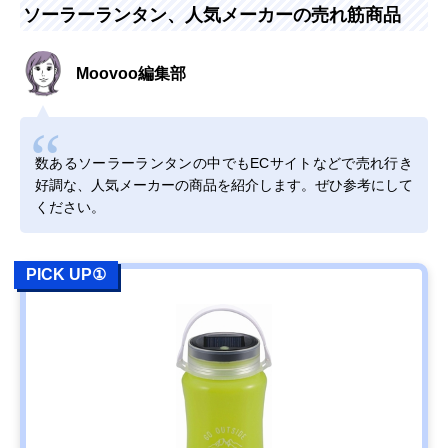
ソーラーランタン、人気メーカーの売れ筋商品
Amazonで見る
ヤザワ USB充電も
アウトドアにぴっ
約幅8.6×奥行8.6
Moovoo編集部
できるソーラーラ
たりのソーラーラ
高さ12cm
ンタン LA9S01BK
ンタン
数あるソーラーランタンの中でもECサイトなどで売れ行き
Amazonで見る
好調な、人気メーカーの商品を紹介します。ぜひ参考にして
‎GOODGOODS 充
無段階調光＆最大
φ10.3×高さ
ください。
電式LEDランタン
120時間の連続使
14.7cm
DS-60S
用
PICK UP①
Amazonで見る
DOD(ディーオー
好みや気分に合わ
約直径8.5×高さ
Amazonで見る
ディー) LEDソー
せてカラー・モー
11cm
ラーポップアップ
ドをチェンジ
ランタン L1-427
DABADA(ダバダ)
5種類の方法で充
12×12×25cm
Amazonで見る
LED ランタン 63
電できる商品