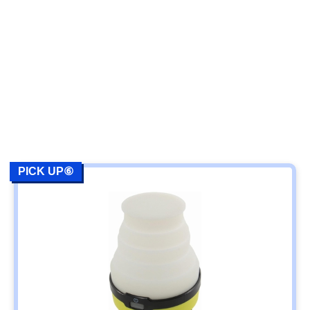
PICK UP⑥