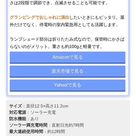
さは2段階で調節でき、点滅させることも可能です。
グランピングでおしゃれに演出
したいときにもピッタリ。屋
外だけでなく、停電時の室内緊急用としても活躍します。
ランプシェード部分は折りたたみ式なので、保管時にかさば
らないのがメリット。重さも約100gと軽量です。
Amazonで見る
楽天市場で見る
Yahoo!で見る
サイズ
：直径12.5×高さ11.2cm
対応電源
：ソーラー充電
防水機能
：あり
ソーラー満充電時間
：直射日光約7時間
最大連続使用時間
：約12時間