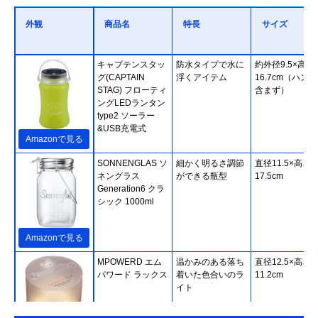
外観
商品名
特長
サイズ
キャプテンスタッ
防水タイプで水に
約外径9.5×高さ
グ(CAPTAIN
浮くアイテム
16.7cm（ハン
STAG) フローティ
含まず）
ングLEDランタン
type2 ソーラー
&USB充電式
Amazonで見る
SONNENGLAS ソ
細かく明るさ調節
直径11.5×高さ
ネングラス
ができる瓶型
17.5cm
Generation6 クラ
シック 1000ml
Amazonで見る
‎MPOWERD エム
温かみのある落ち
直径12.5×高さ
パワード ラックス
着いた色合いのラ
11.2cm
イト