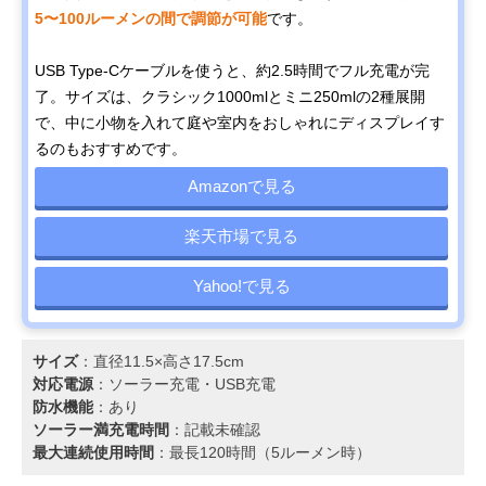
5〜100ルーメンの間で調節が可能
です。
USB Type-Cケーブルを使うと、約2.5時間でフル充電が完
了。サイズは、クラシック1000mlとミニ250mlの2種展開
で、中に小物を入れて庭や室内をおしゃれにディスプレイす
るのもおすすめです。
Amazonで見る
楽天市場で見る
Yahoo!で見る
サイズ
：直径11.5×高さ17.5cm
対応電源
：ソーラー充電‎・USB充電
防水機能
：あり
ソーラー満充電時間
：記載未確認
最大連続使用時間
：最長120時間（5ルーメン時）