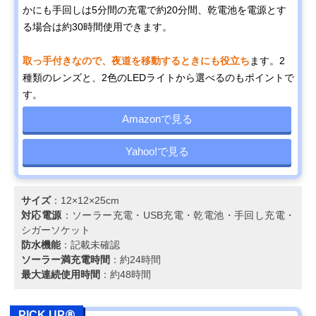
かにも手回しは5分間の充電で約20分間、乾電池を電源とす
る場合は約30時間使用できます。
取っ手付きなので、夜道を移動するときにも役立ち
ます。2
種類のレンズと、2色のLEDライトから選べるのもポイントで
す。
Amazonで見る
Yahoo!で見る
サイズ
：12×12×25cm
対応電源
：ソーラー充電・USB充電・乾電池・手回し充電・
シガーソケット
防水機能
：記載未確認
ソーラー満充電時間
：約24時間
最大連続使用時間
：約48時間
PICK UP⑧