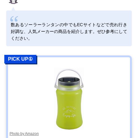
ンタン LA9S01BK
ンタン
数あるソーラーランタンの中でもECサイトなどで売れ行き
Amazonで見る
好調な、人気メーカーの商品を紹介します。ぜひ参考にして
‎GOODGOODS 充
無段階調光＆最大
φ10.3×高さ
Amazonで見る
ください。
電式LEDランタン
120時間の連続使
14.7cm
DS-60S
用
DOD(ディーオー
好みや気分に合わ
約直径8.5×高さ
Amazonで見る
PICK UP①
ディー) LEDソー
せてカラー・モー
11cm
ラーポップアップ
ドをチェンジ
ランタン L1-427
DABADA(ダバダ)
5種類の方法で充
12×12×25cm
Amazonで見る
LED ランタン 63
電できる商品
灯 led-lantan-63
LuminAID ルミン
空気を入れて膨ら
12×12×12cm
楽天市場で見る
エイド パックライ
ませて使うアイテ
トスペクトラ
ム
キャリー・ザ・サ
コンパクトにたた
11×11×11cm
Amazonで見る
ン(CARRY THE
める四角いデザイ
Photo by Amazon