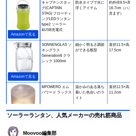
キャプテンスタッ
防水タイプで水に
約外径9.5×高さ
グ(CAPTAIN
浮くアイテム
16.7cm（ハン
STAG) フローティ
含まず）
ングLEDランタン
type2 ソーラー
&USB充電式
Amazonで見る
SONNENGLAS ソ
細かく明るさ調節
直径11.5×高さ
ネングラス
ができる瓶型
17.5cm
Generation6 クラ
シック 1000ml
Amazonで見る
‎MPOWERD エム
温かみのある落ち
直径12.5×高さ
パワード ラックス
着いた色合いのラ
11.2cm
イト
ソーラーランタン、人気メーカーの売れ筋商品
Amazonで見る
ヤザワ USB充電も
アウトドアにぴっ
約幅8.6×奥行8.6
Moovoo編集部
できるソーラーラ
たりのソーラーラ
高さ12cm