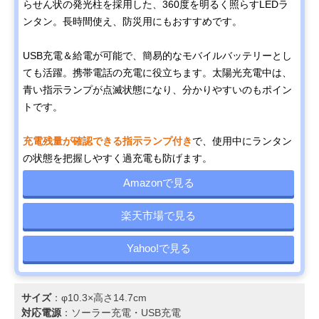
らせん状の発光柱を採用した、360度を明るく照らすLEDラ
ンタン。長時間使え、防災用にもおすすめです。
USB充電＆給電が可能で、簡易的なモバイルバッテリーとし
ても活躍。携帯電話の充電に役立ちます。太陽光充電中は、
青い指示ランプが点滅状態になり、分かりやすいのもポイン
トです。
充電残量が確認できる指示ランプ付き
で、使用中にランタン
の状態を把握しやすく過充電も防げます。
Amazonで見る
楽天市場で見る
Yahoo!で見る
サイズ
：φ10.3×高さ14.7cm
対応電源
：ソーラー充電‎・USB充電