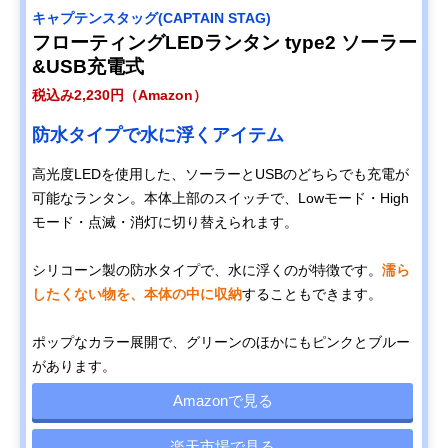
SUN) Cool Bright
ン
キャプテンスタッグ(CAPTAIN STAG)
Medium
フローティングLEDランタン type2 ソーラー
富士通 LEDソーラ
優れた性能で非常
15×15×15cm
Amazonで見る
&USB充電式
ーランタン Solar
時の備えにもおす
Cubic A-1
すめ
税込み2,230円（Amazon）
BSCESSC0101
防水タイプで水に浮くアイテム
高光度LEDを使用した、ソーラーとUSBのどちらでも充電が
可能なランタン。本体上部のスイッチで、Lowモード・High
モード・点滅・消灯に切り替えられます。
シリコーン製の防水タイプで、水に浮くのが特徴です。
濡ら
したくない物を、本体の中に収納
することもできます。
ポップなカラー展開で、グリーンのほかにもピンクとブルー
があります。
Amazonで見る
楽天市場で見る