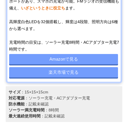
ポートがあり、スマホの充電が可能。FMラジオの受信機能も
備え、
いざというときに役立ち
ます。
高輝度白色LEDを32個搭載し、輝度は4段階、照明方向は6種
から選べます。
充電時間の目安は、ソーラー充電8時間・ACアダプター充電7
時間です。
Amazonで見る
楽天市場で見る
サイズ
：15×15×15cm
対応電源
：‎ソーラー充電‎・ACアダプター充電
防水機能
：記載未確認
ソーラー満充電時間
：8時間
最大連続使用時間
：記載未確認