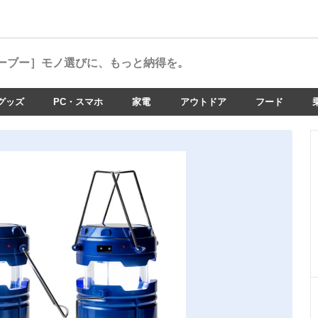
ーブー］
モノ選びに、もっと納得を。
グッズ
PC・スマホ
家電
アウトドア
フード