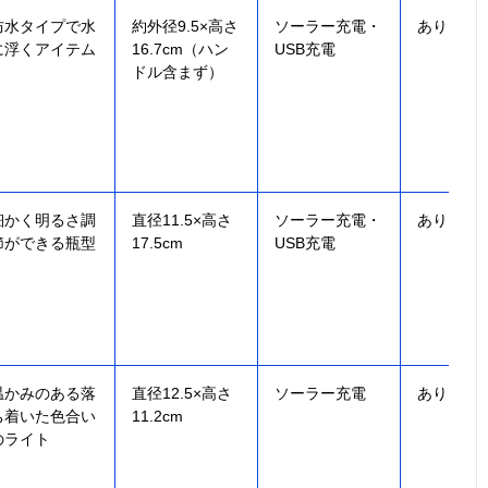
防水タイプで水
約外径9.5×高さ
ソーラー充電・
あり
に浮くアイテム
16.7cm（ハン
USB充電
ドル含まず）
細かく明るさ調
直径11.5×高さ
ソーラー充電‎・
あり
節ができる瓶型
17.5cm
USB充電
温かみのある落
直径12.5×高さ
ソーラー充電
あり
ち着いた色合い
11.2cm
のライト