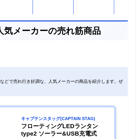
アウトドアにぴ
約幅8.6×奥行
ソーラー充電・
記載未確
人気メーカーの売れ筋商品
ったりのソーラ
8.6×高さ12cm
USB充電・乾電
ーランタン
池
無段階調光＆最
φ10.3×高さ
ソーラー充電‎・
あり（生
大120時間の連
14.7cm
USB充電
水）
トなどで売れ行き好調な、人気メーカーの商品を紹介します。ぜ
続使用
好みや気分に合
約直径8.5×高さ
ソーラー充電・‎
あり（生
わせてカラー・
11cm
USB充電・乾電
水）
モードをチェン
池
キャプテンスタッグ(CAPTAIN STAG)
ジ
フローティングLEDランタン
type2 ソーラー&USB充電式