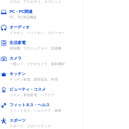
スマホ、アクセサリ、タブレット
記載未確認
約12時間（Low
PC・PC関連
モード時）
PC、PC周辺機器
オーディオ
イヤホン、ヘッドホン、スピーカー
生活家電
掃除機、プロジェクター、洗濯機
記載未確認
最長120時間
カメラ
（5ルーメン
一眼レフ、ビデオカメラ、撮影機材
時）
キッチン
キッチン家電、調理器具、料理
ビューティ・コスメ
コスメ、美容家電、ヘアケア
直射日光約7時
約12時間
フィットネス・ヘルス
間
フィットネス、ヘルスケア、健康
スポーツ
スポーツ、スポーツグッズ