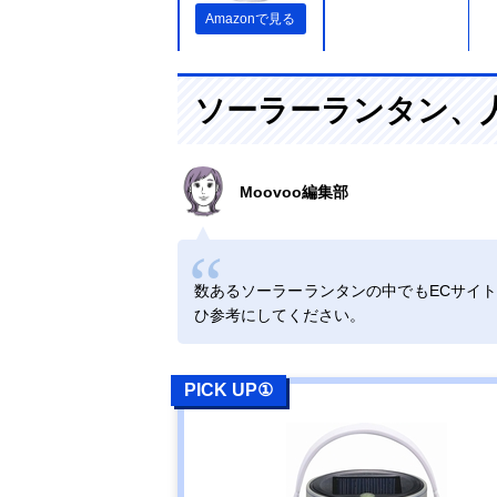
Amazonで見る
ヤザワ USB充
ソーラーランタン、
電もできるソー
ラーランタン
LA9S01BK
Moovoo編集部
Amazonで見る
‎GOODGOODS
Amazonで見る
充電式LEDラン
数あるソーラーランタンの中でもECサイ
タン DS-60S
ひ参考にしてください。
DOD(ディーオ
Amazonで見る
ーディー) LED
PICK UP①
ソーラーポップ
アップランタン
L1-427