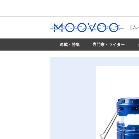
［ム
連載・特集
専門家・ライター