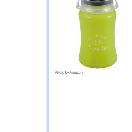
DABADA(ダバ
Amazonで見る
ダ) LED ランタ
ン 63灯 led-
lantan-63
LuminAID ルミ
楽天市場で見る
ンエイド パッ
クライトスペク
トラ
Photo by Amazon
キャリー・ザ・
Amazonで見る
サン(CARRY
THE SUN) Cool
Bright Medium
富士通 LEDソ
Amazonで見る
ーラーランタン
Solar Cubic A-1
BSCESSC0101