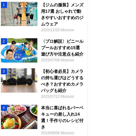
【ジムの服装】メンズ
1
用17選 おしゃれで動
きやすいおすすめのジ
ムウェア
2025/12/20 Moovoo
〈プロ解説〉ビニール
2
プールおすすめ15選
遊び方や注意点も紹介
2025/07/08 Moovoo
【初心者必見】カメラ
3
の持ち運びはどうする
べき？おすすめカメラ
バッグも紹介
2025/07/12 Moovoo
本当に喜ばれるバーベ
4
キューの差し入れ14
選！手作りのレシピ付
き
2019/08/06 Moovoo