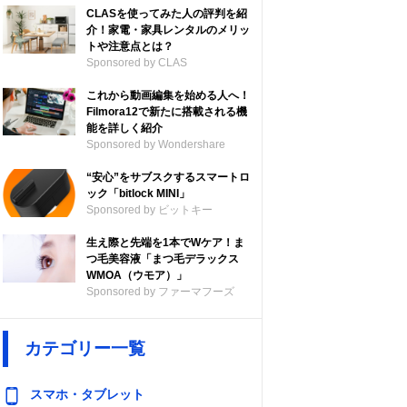
CLASを使ってみた人の評判を紹
介！家電・家具レンタルのメリッ
トや注意点とは？
Sponsored by CLAS
これから動画編集を始める人へ！
Filmora12で新たに搭載される機
能を詳しく紹介
Sponsored by Wondershare
“安心”をサブスクするスマートロ
ック「bitlock MINI」
Sponsored by ビットキー
生え際と先端を1本でWケア！ま
つ毛美容液「まつ毛デラックス
WMOA（ウモア）」
Sponsored by ファーマフーズ
カテゴリー一覧
ソーラー満充電
最大連続使用時
時間
間
スマホ・タブレット