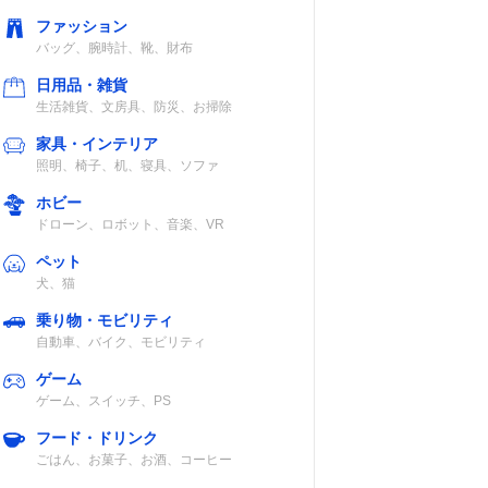
ファッション
バッグ、腕時計、靴、財布
認
約6時間
約8.5時間（白
日用品・雑貨
色モード時）
生活雑貨、文房具、防災、お掃除
家具・インテリア
照明、椅子、机、寝具、ソファ
ホビー
ドローン、ロボット、音楽、VR
活防
約40～50時間
120時間（Low
ペット
モード時）
犬、猫
乗り物・モビリティ
自動車、バイク、モビリティ
活防
24時間
80時間（常夜灯
モード/乾電池
ゲーム
使用時）
ゲーム、スイッチ、PS
フード・ドリンク
ごはん、お菓子、お酒、コーヒー