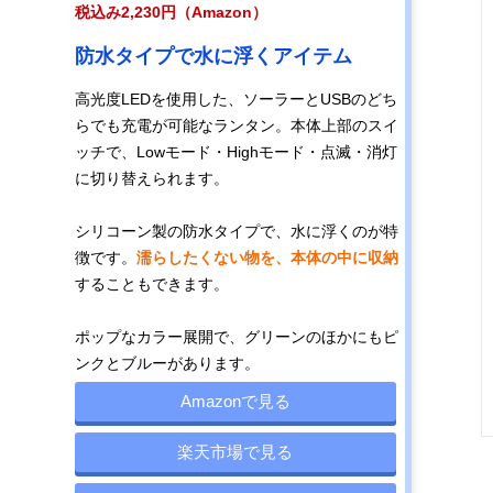
税込み2,230円（Amazon）
5種類の方法で
12×12×25cm
ソーラー充電・
記載未確
充電できる商品
USB充電・乾電
防水タイプで水に浮くアイテム
池・手回し充
電・シガーソケ
高光度LEDを使用した、ソーラーとUSBのどち
ット
らでも充電が可能なランタン。本体上部のスイ
ッチで、Lowモード・Highモード・点滅・消灯
空気を入れて膨
12×12×12cm
ソーラー充電・
あり
に切り替えられます。
らませて使うア
USB充電
イテム
シリコーン製の防水タイプで、水に浮くのが特
徴です。
濡らしたくない物を、本体の中に収納
することもできます。
コンパクトにた
11×11×11cm
ソーラー充電
あり
ためる四角いデ
ザイン
ポップなカラー展開で、グリーンのほかにもピ
ンクとブルーがあります。
Amazonで見る
優れた性能で非
15×15×15cm
‎ソーラー充電‎・
記載未確
常時の備えにも
ACアダプター
楽天市場で見る
おすすめ
充電