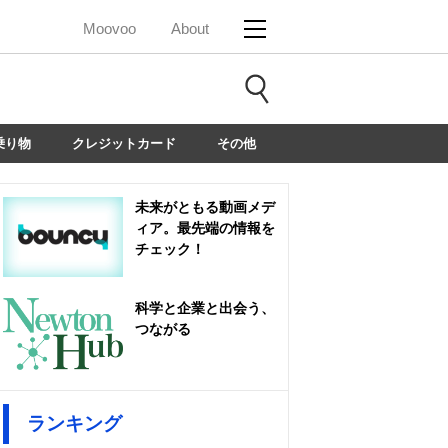
Moovoo
About
乗り物
クレジットカード
その他
未来がともる動画メデ
ィア。最先端の情報を
チェック！
科学と企業と出会う、
つながる
ランキング