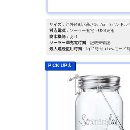
サイズ
：約外径9.5×高さ16.7cm（ハンド
対応電源
：ソーラー充電・USB充電
防水機能
：あり
ソーラー満充電時間
：記載未確認
最大連続使用時間
：約12時間（Lowモード
PICK UP②