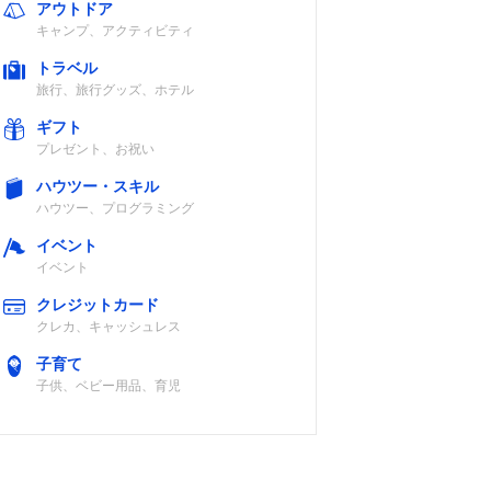
アウトドア
認
約24時間
約48時間
キャンプ、アクティビティ
トラベル
旅行、旅行グッズ、ホテル
ギフト
プレゼント、お祝い
10時間
12時間
ハウツー・スキル
ハウツー、プログラミング
イベント
イベント
約8時間
72時間（弱モー
クレジットカード
ド時）
クレカ、キャッシュレス
子育て
子供、ベビー用品、育児
認
8時間
記載未確認