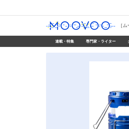
［ム
連載・特集
専門家・ライター