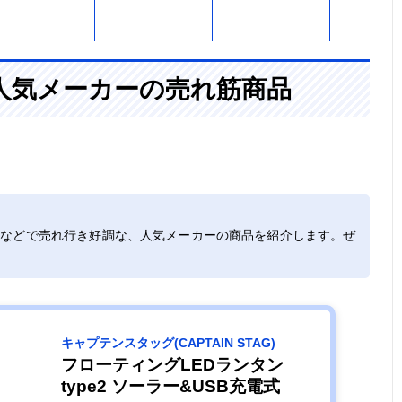
アウトドアにぴ
約幅8.6×奥行
ソーラー充電・
記載未確
人気メーカーの売れ筋商品
ったりのソーラ
8.6×高さ12cm
USB充電・乾電
ーランタン
池
無段階調光＆最
φ10.3×高さ
ソーラー充電‎・
あり（生
大120時間の連
14.7cm
USB充電
水）
トなどで売れ行き好調な、人気メーカーの商品を紹介します。ぜ
続使用
好みや気分に合
約直径8.5×高さ
ソーラー充電・‎
あり（生
わせてカラー・
11cm
USB充電・乾電
水）
モードをチェン
池
キャプテンスタッグ(CAPTAIN STAG)
ジ
フローティングLEDランタン
type2 ソーラー&USB充電式