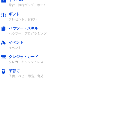
認
約24時間
約48時間
旅行、旅行グッズ、ホテル
ギフト
プレゼント、お祝い
ハウツー・スキル
ハウツー、プログラミング
10時間
12時間
イベント
イベント
クレジットカード
クレカ、キャッシュレス
約8時間
72時間（弱モー
子育て
ド時）
子供、ベビー用品、育児
認
8時間
記載未確認