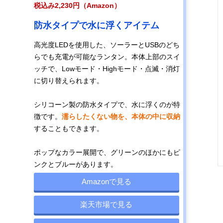
税込み2,230円（Amazon）
5種類の方法で
12×12×25cm
ソーラー充電・
記載未確
充電できる商品
USB充電・乾電
防水タイプで水に浮くアイテム
池・手回し充
電・シガーソケ
高光度LEDを使用した、ソーラーとUSBのどち
ット
らでも充電が可能なランタン。本体上部のスイ
ッチで、Lowモード・Highモード・点滅・消灯
空気を入れて膨
12×12×12cm
ソーラー充電・
あり
に切り替えられます。
らませて使うア
USB充電
イテム
シリコーン製の防水タイプで、水に浮くのが特
徴です。
濡らしたくない物を、本体の中に収納
することもできます。
コンパクトにた
11×11×11cm
ソーラー充電
あり
ためる四角いデ
ザイン
ポップなカラー展開で、グリーンのほかにもピ
ンクとブルーがあります。
Amazonで見る
優れた性能で非
15×15×15cm
‎ソーラー充電‎・
記載未確
常時の備えにも
ACアダプター
楽天市場で見る
おすすめ
充電