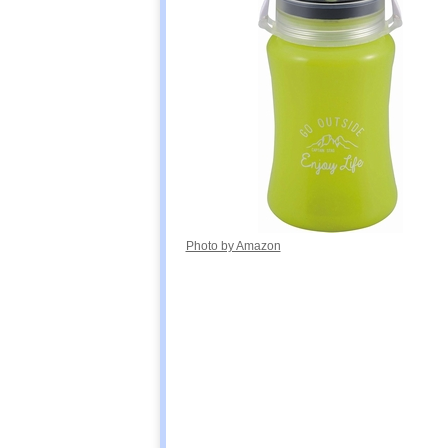
DABADA(ダバ
Amazonで見る
ダ) LED ランタ
ン 63灯 led-
lantan-63
LuminAID ルミ
楽天市場で見る
ンエイド パッ
クライトスペク
トラ
Photo by Amazon
キャリー・ザ・
Amazonで見る
サン(CARRY
THE SUN) Cool
Bright Medium
富士通 LEDソ
Amazonで見る
ーラーランタン
Solar Cubic A-1
BSCESSC0101