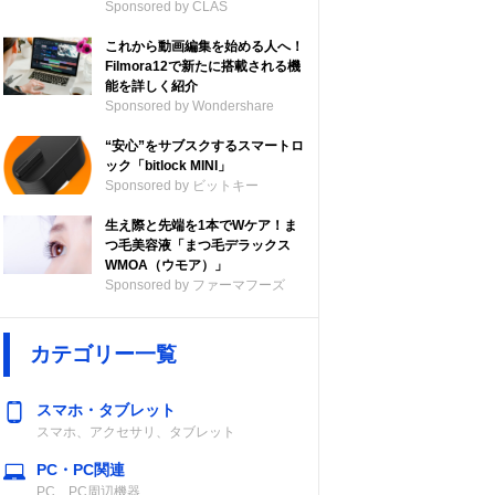
Sponsored by CLAS
これから動画編集を始める人へ！
Filmora12で新たに搭載される機
能を詳しく紹介
Sponsored by Wondershare
“安心”をサブスクするスマートロ
ック「bitlock MINI」
Sponsored by ビットキー
生え際と先端を1本でWケア！ま
つ毛美容液「まつ毛デラックス
WMOA（ウモア）」
Sponsored by ファーマフーズ
カテゴリー一覧
スマホ・タブレット
スマホ、アクセサリ、タブレット
ソーラー満充電
最大連続使用時
時間
間
PC・PC関連
PC、PC周辺機器