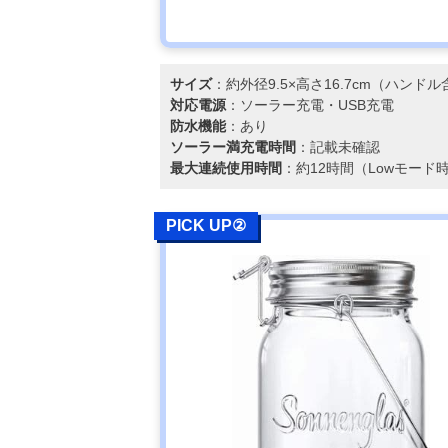
サイズ
：約外径9.5×高さ16.7cm（ハンド
対応電源
：ソーラー充電・USB充電
防水機能
：あり
ソーラー満充電時間
：記載未確認
最大連続使用時間
：約12時間（Lowモード
PICK UP②