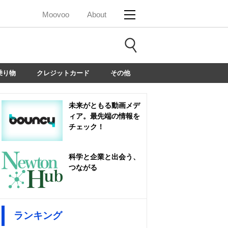
Moovoo
About
乗り物
クレジットカード
その他
未来がともる動画メデ
ィア。最先端の情報を
チェック！
科学と企業と出会う、
つながる
ランキング