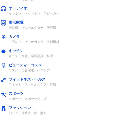
記載未確認
約12時間（Low
オーディオ
モード時）
イヤホン、ヘッドホン、スピーカー
生活家電
掃除機、プロジェクター、洗濯機
カメラ
一眼レフ、ビデオカメラ、撮影機材
キッチン
記載未確認
最長120時間
キッチン家電、調理器具、料理
（5ルーメン
時）
ビューティ・コスメ
コスメ、美容家電、ヘアケア
フィットネス・ヘルス
フィットネス、ヘルスケア、健康
スポーツ
直射日光約7時
約12時間
スポーツ、スポーツグッズ
間
ファッション
バッグ、腕時計、靴、財布