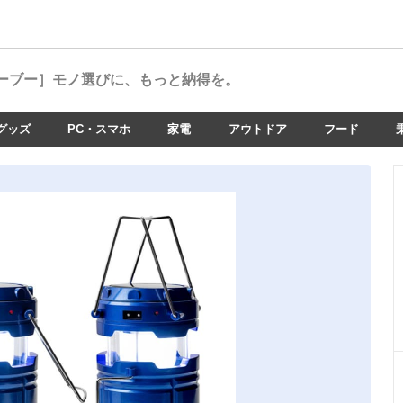
ーブー］
モノ選びに、もっと納得を。
グッズ
PC・スマホ
家電
アウトドア
フード