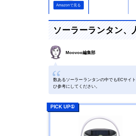
Amazonで見る
ヤザワ USB充
ソーラーランタン、
電もできるソー
ラーランタン
LA9S01BK
Moovoo編集部
Amazonで見る
‎GOODGOODS
Amazonで見る
充電式LEDラン
数あるソーラーランタンの中でもECサイ
タン DS-60S
ひ参考にしてください。
DOD(ディーオ
Amazonで見る
ーディー) LED
PICK UP①
ソーラーポップ
アップランタン
L1-427