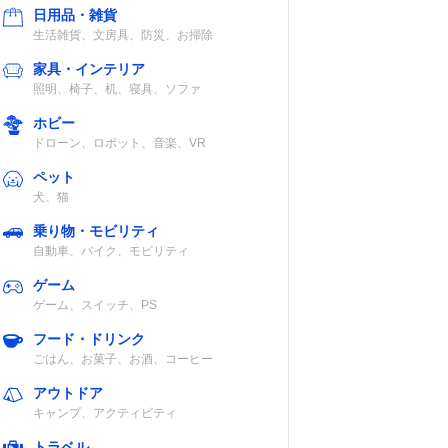
日用品・雑貨
生活雑貨、文房具、防災、お掃除
家具・インテリア
認
約6時間
約8.5時間（白
照明、椅子、机、寝具、ソファ
色モード時）
ホビー
ドローン、ロボット、音楽、VR
ペット
犬、猫
活防
約40～50時間
120時間（Low
乗り物・モビリティ
モード時）
自動車、バイク、モビリティ
ゲーム
ゲーム、スイッチ、PS
活防
24時間
80時間（常夜灯
フード・ドリンク
モード/乾電池
ごはん、お菓子、お酒、コーヒー
使用時）
アウトドア
キャンプ、アクティビティ
トラベル