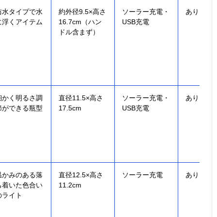
防水タイプで水
約外径9.5×高さ
ソーラー充電・
あり
に浮くアイテム
16.7cm（ハン
USB充電
ドル含まず）
細かく明るさ調
直径11.5×高さ
ソーラー充電‎・
あり
節ができる瓶型
17.5cm
USB充電
温かみのある落
直径12.5×高さ
ソーラー充電
あり
ち着いた色合い
11.2cm
のライト