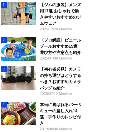
【ジムの服装】メンズ
1
用17選 おしゃれで動
きやすいおすすめのジ
ムウェア
2025/12/20 Moovoo
〈プロ解説〉ビニール
2
プールおすすめ15選
遊び方や注意点も紹介
2025/07/08 Moovoo
【初心者必見】カメラ
3
の持ち運びはどうする
べき？おすすめカメラ
バッグも紹介
2025/07/12 Moovoo
本当に喜ばれるバーベ
4
キューの差し入れ14
選！手作りのレシピ付
き
2019/08/06 Moovoo