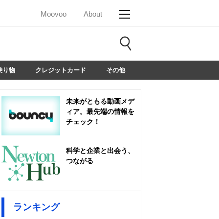
Moovoo
About
乗り物
クレジットカード
その他
未来がともる動画メデ
ィア。最先端の情報を
チェック！
科学と企業と出会う、
つながる
ランキング