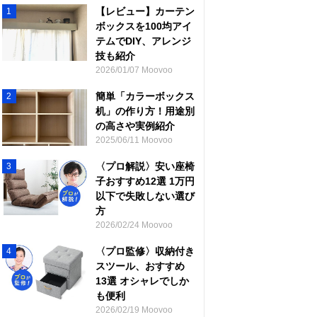
【レビュー】カーテン
1
ボックスを100均アイ
テムでDIY、アレンジ
技も紹介
2026/01/07 Moovoo
簡単「カラーボックス
2
机」の作り方！用途別
の高さや実例紹介
2025/06/11 Moovoo
〈プロ解説〉安い座椅
3
子おすすめ12選 1万円
以下で失敗しない選び
方
2026/02/24 Moovoo
〈プロ監修〉収納付き
4
スツール、おすすめ
13選 オシャレでしか
も便利
2026/02/19 Moovoo