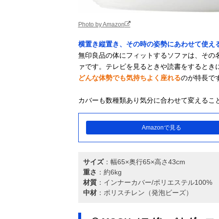
Photo by Amazon
横置き縦置き、その時の姿勢にあわせて使え
無印良品の体にフィットするソファは、その
ァです。テレビを見るときや読書をするとき
どんな体勢でも気持ちよく座れる
のが特長で
カバーも数種類あり気分に合わせて変えるこ
Amazonで見る
サイズ
：幅65×奥行65×高さ43cm
重さ
：約6kg
材質
：インナーカバー/ポリエステル100%
中材
：ポリスチレン（発泡ビーズ）