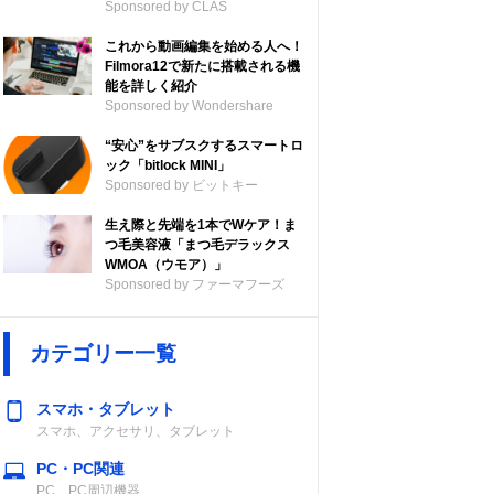
Sponsored by CLAS
これから動画編集を始める人へ！
Filmora12で新たに搭載される機
能を詳しく紹介
Sponsored by Wondershare
“安心”をサブスクするスマートロ
ック「bitlock MINI」
Sponsored by ビットキー
生え際と先端を1本でWケア！ま
つ毛美容液「まつ毛デラックス
WMOA（ウモア）」
Sponsored by ファーマフーズ
カテゴリー一覧
スマホ・タブレット
スマホ、アクセサリ、タブレット
PC・PC関連
PC、PC周辺機器