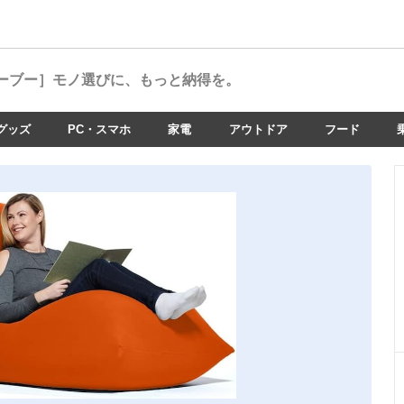
ーブー］
モノ選びに、もっと納得を。
グッズ
PC・スマホ
家電
アウトドア
フード