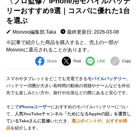
〈プロ監修〉iPhone用モバイルバッテ
リーおすすめ9選｜コスパに優れた1台
を選ぶ
Moovoo編集部,Taka
最終更新日: 2026-03-08
※記事で紹介した商品を購入すると、売上の一部が
Moovooに還元されることがあります。
Share
Post
LINE
Copy
スマホやタブレットをどこでも充電できる
モバイルバッテリー
。
バッテリー消費が大きい長時間の動画の視聴やゲームなどを外出
先でも楽しみたい方や、旅行や出張などの際にあると安心です。
そこで
iPhoneユーザー
におすすめのモバイルバッテリーについ
て、
人気YouTubeチャンネル「ためになるAppleの話」を運営し
ているTakaさんに監修
いただき、
選ぶポイントや、おすすめ商
品
を紹介します。