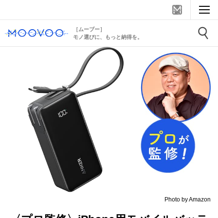
［ムーブー］
モノ選びに、もっと納得を。
Photo by Amazon