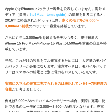
AppleではiPhoneのバッテリー容量を公表していません。海外メ
ディア（参照：
9to5Mac
、
tom's guide
）の情報を参考にすると、
2016年に発売されたiPhone 7以降、
多くのモデルが2,000〜
3,000mAh前後
のバッテリー容量を搭載しています。
さらに近年は3,000mAhを超えるモデルも多く、現行最新の
iPhone 15 Pro MaxやiPhone 15 Plusは4,500mAh前後の容量を搭
載しています。
当然、これだけの容量をフル充電するためには、大容量のモバイ
ルバッテリーが必要になります。注意すべきは、モバイルバッテ
リーはスマホへの給電とは別に電力をロスしている点です。
実際にスマホの充電に充てられるのは表記している6〜7割程度の
容量
だと考えましょう。
例えば5,000mAhのモバイルバッテリーの場合、実際に充電に使
用できるのは一般的に3,000〜3,500mAh程度となります。充電