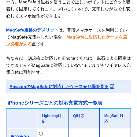
一方、MagSafeは磁石を使うことで正しいポイントにピタッと吸
着して固定してくれます。ズレにくいので、充電しながらでも安
心してスマホ操作ができます。
MagSafe規格のデメリット
は、普段スマホケースを利用してい
てMagSafe充電をしたい場合、
MagSafeに対応したケースを選
ぶ必要がある
点です。
ちなみに、Qi規格に対応したiPhoneであれば、磁石による固定は
できませんがMagSafeに対応していないモデルでもワイヤレス充
電自体は可能です。
AmazonのMagSafeに対応したケース売り場を見る
iPhoneシリーズごとの対応充電方式一覧表
Lightning対
Qi対応
MagSafe対
応
応
◯
ー
ー
iPhone 5〜