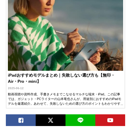
iPadおすすめモデルまとめ｜失敗しない選び方も【無印・
Air・Pro・mini】
2025-06-12
動画視聴や資料作成、手書きメモまでこなせるマルチな端末・iPad。この記事
では、ガジェット・PCライターの山本竜也さんが、用途別におすすめのiPadモ
デルを厳選紹介。あわせて、失敗しないための選び方のポイントもわかりやす
く解説します。「そろそろiPadを買いたい」「どのモデルを選べばいいか迷っ
ている」という人は、ぜひチェックしてみてください。