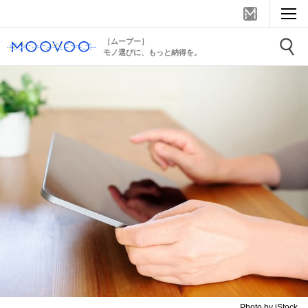
［ムーブー］
モノ選びに、もっと納得を。
Photo by iStock