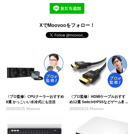
XでMoovooをフォロー！
〈プロ監修〉CPUクーラーおすすめ
〈プロ監修〉HDMIケーブルおすす
8選 かっこいい水冷式にも注目
め12選 SwitchやPS5などゲーム機
のテレビ接続にも
2026/03/25 Moovoo
2026/03/24 Moovoo