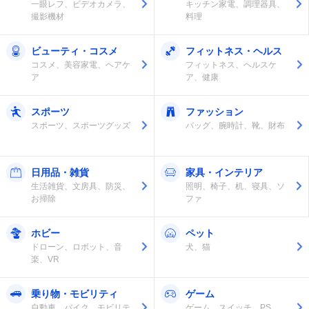
一眼レフ、ビデオカメラ、
キッチン家電、調理器具、
撮影機材
料理
ビューティ・コスメ
フィットネス・ヘルス
コスメ、美容家電、ヘアケ
フィットネス、ヘルスケ
ア
ア、健康
スポーツ
ファッション
スポーツ、スポーツグッズ
バッグ、腕時計、靴、財布
日用品・雑貨
家具・インテリア
生活雑貨、文房具、防災、
照明、椅子、机、寝具、ソ
お掃除
ファ
ホビー
ペット
ドローン、ロボット、音
犬、猫
楽、VR
乗り物・モビリティ
ゲーム
自動車、バイク、モビリテ
ゲーム、スイッチ、PS