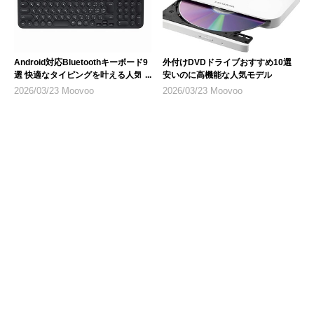
Android対応Bluetoothキーボード9
外付けDVDドライブおすすめ10選
選 快適なタイピングを叶える人気モ
安いのに高機能な人気モデル
デル
2026/03/23 Moovoo
2026/03/23 Moovoo