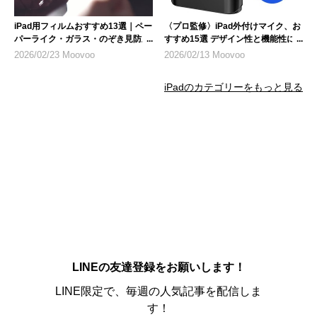
iPad用フィルムおすすめ13選｜ペー
〈プロ監修〉iPad外付けマイク、お
パーライク・ガラス・のぞき見防止
すすめ15選 デザイン性と機能性に
など人気製品を紹介
も注目
2026/02/23 Moovoo
2026/02/13 Moovoo
iPadのカテゴリーをもっと見る
LINEの友達登録をお願いします！
LINE限定で、毎週の人気記事を配信しま
す！