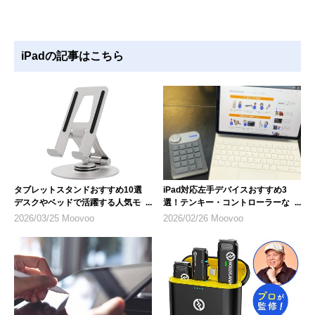
iPadの記事はこちら
タブレットスタンドおすすめ10選
iPad対応左手デバイスおすすめ3
デスクやベッドで活躍する人気モデ
選！テンキー・コントローラーな
ル
ど、選び方のポイントも解説
2026/03/25 Moovoo
2026/02/26 Moovoo