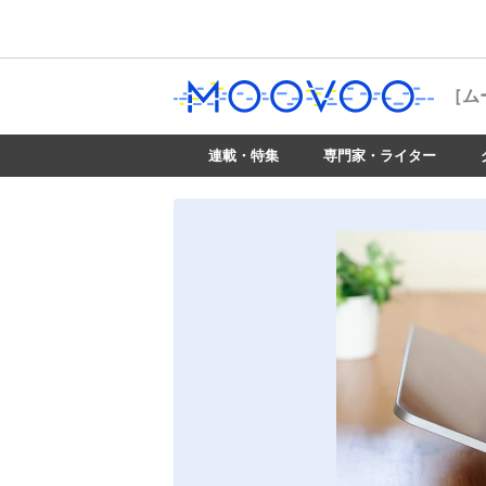
［ム
連載・特集
専門家・ライター