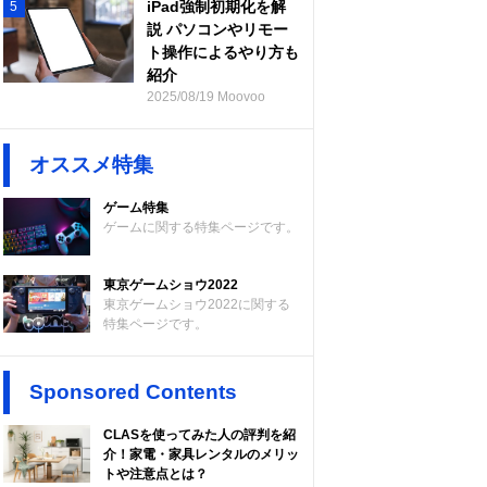
iPad強制初期化を解
5
説 パソコンやリモー
ト操作によるやり方も
紹介
2025/08/19 Moovoo
オススメ特集
ゲーム特集
ゲームに関する特集ページです。
東京ゲームショウ2022
東京ゲームショウ2022に関する
特集ページです。
Sponsored Contents
CLASを使ってみた人の評判を紹
介！家電・家具レンタルのメリッ
トや注意点とは？