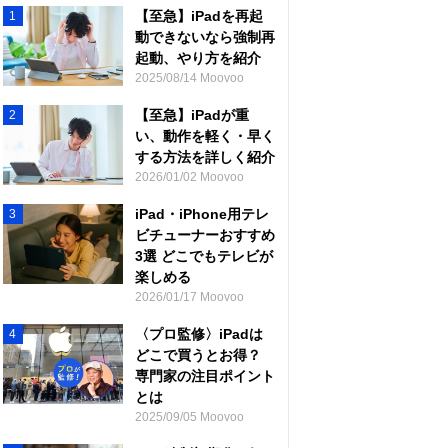
【至急】iPadを再起
1
動できないなら強制再
起動、やり方を紹介
2025/08/14 Moovoo
【至急】iPadが重
2
い、動作を軽く・早く
する方法を詳しく紹介
2026/01/02 Moovoo
iPad・iPhone用テレ
3
ビチューナーおすすめ
3選 どこでもテレビが
楽しめる
2026/01/17 Moovoo
〈プロ監修〉iPadは
4
どこで買うとお得？
専門家の注目ポイント
とは
2025/09/05 Moovoo