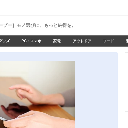
ーブー］
モノ選びに、もっと納得を。
グッズ
PC・スマホ
家電
アウトドア
フード