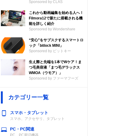
Sponsored by CLAS
これから動画編集を始める人へ！
Filmora12で新たに搭載される機
能を詳しく紹介
Sponsored by Wondershare
“安心”をサブスクするスマートロ
ック「bitlock MINI」
Sponsored by ビットキー
生え際と先端を1本でWケア！ま
つ毛美容液「まつ毛デラックス
WMOA（ウモア）」
Sponsored by ファーマフーズ
カテゴリー一覧
スマホ・タブレット
スマホ、アクセサリ、タブレット
PC・PC関連
PC、PC周辺機器