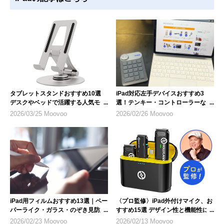
タブレットスタンドおすすめ10選
iPad対応左手デバイスおすすめ3
デスクやベッドで活躍する人気モデ
選！テンキー・コントローラーな
ル
ど、選び方のポイントも解説
2026/03/25 Moovoo
2026/02/26 Moovoo
iPad用フィルムおすすめ13選｜ペー
〈プロ監修〉iPad外付けマイク、お
パーライク・ガラス・のぞき見防止
すすめ15選 デザイン性と機能性に
など人気製品を紹介
も注目
2026/02/23 Moovoo
2026/02/13 Moovoo