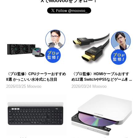
XでMoovooをフォロー！
〈プロ監修〉CPUクーラーおすすめ
〈プロ監修〉HDMIケーブルおすす
8選 かっこいい水冷式にも注目
め12選 SwitchやPS5などゲーム機
のテレビ接続にも
2026/03/25 Moovoo
2026/03/24 Moovoo