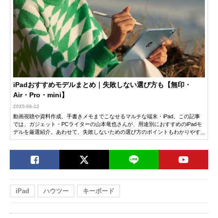
iPadおすすめモデルまとめ｜失敗しない選び方も【無印・
Air・Pro・mini】
2025-06-12
動画視聴や資料作成、手書きメモまでこなせるマルチな端末・iPad。この記事
では、ガジェット・PCライターの山本竜也さんが、用途別におすすめのiPadモ
デルを厳選紹介。あわせて、失敗しないための選び方のポイントもわかりやす
く解説します。「そろそろiPadを買いたい」「どのモデルを選べばいいか迷っ
ている」という人は、ぜひチェックしてみてください。
iPad
ハウツー
キーボード