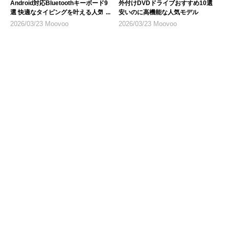
Android対応Bluetoothキーボード9
外付けDVDドライブおすすめ10選
選 快適なタイピングを叶える人気モ
安いのに高機能な人気モデル
デル
2026/03/23 Moovoo
2026/03/23 Moovoo