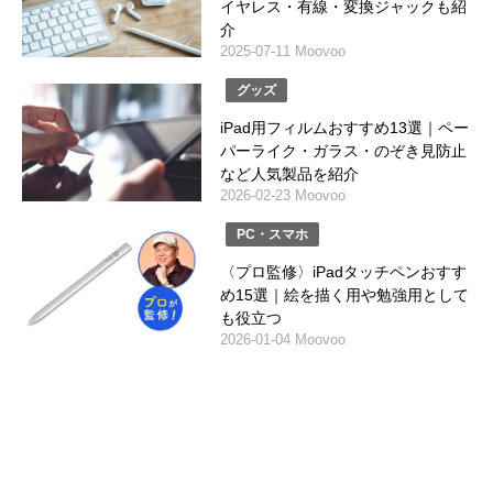
イヤレス・有線・変換ジャックも紹
介
2025-07-11 Moovoo
グッズ
iPad用フィルムおすすめ13選｜ペー
パーライク・ガラス・のぞき見防止
など人気製品を紹介
2026-02-23 Moovoo
PC・スマホ
〈プロ監修〉iPadタッチペンおすす
め15選｜絵を描く用や勉強用として
も役立つ
2026-01-04 Moovoo