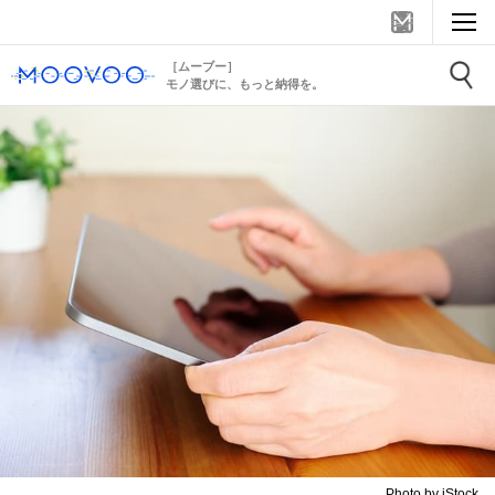
［ムーブー］
モノ選びに、もっと納得を。
Photo by iStock