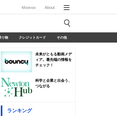
Moovoo
About
乗り物
クレジットカード
その他
未来がともる動画メデ
ィア。最先端の情報を
チェック！
科学と企業と出会う、
つながる
ランキング