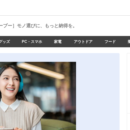
ーブー］
モノ選びに、もっと納得を。
グッズ
PC・スマホ
家電
アウトドア
フード