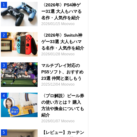
〈2026年〉PS4神ゲ
1
ー31選 大人もハマる
名作・人気作を紹介
2026/01/15 Moovoo
〈2026年〉Switch神
2
ゲー33選 大人もハマ
る名作・人気作を紹介
2026/01/28 Moovoo
マルチプレイ対応の
3
PS5ソフト、おすすめ
23選 仲間と楽しもう
2025/12/04 Moovoo
〈プロ解説〉ビール券
4
の使い方とは？ 購入
方法や換金についても
紹介
2026/01/07 Moovoo
【レビュー】カーテン
5