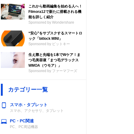
これから動画編集を始める人へ！
Filmora12で新たに搭載される機
能を詳しく紹介
Sponsored by Wondershare
“安心”をサブスクするスマートロ
ック「bitlock MINI」
Sponsored by ビットキー
生え際と先端を1本でWケア！ま
つ毛美容液「まつ毛デラックス
WMOA（ウモア）」
Sponsored by ファーマフーズ
カテゴリー一覧
スマホ・タブレット
スマホ、アクセサリ、タブレット
PC・PC関連
PC、PC周辺機器