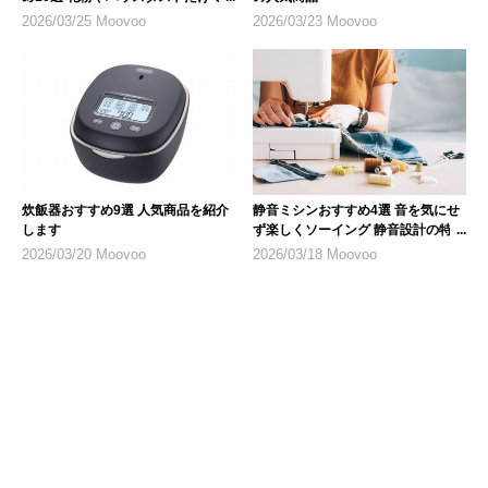
なく乾燥対策にも
2026/03/25 Moovoo
2026/03/23 Moovoo
炊飯器おすすめ9選 人気商品を紹介
静音ミシンおすすめ4選 音を気にせ
します
ず楽しくソーイング 静音設計の特徴
も紹介
2026/03/20 Moovoo
2026/03/18 Moovoo