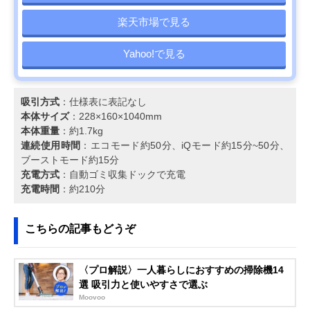
楽天市場で見る
Yahoo!で見る
吸引方式
：仕様表に表記なし
本体サイズ
：228×160×1040mm
本体重量
：約1.7kg
連続使用時間
：エコモード約50分、iQモード約15分~50分、
ブーストモード約15分
充電方式
：自動ゴミ収集ドックで充電
充電時間
：約210分
こちらの記事もどうぞ
〈プロ解説〉一人暮らしにおすすめの掃除機14
選 吸引力と使いやすさで選ぶ
Moovoo