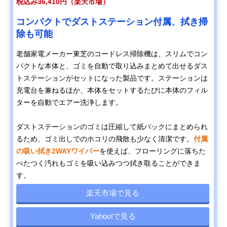
税込み36,410円（楽天市場）
コンパクトでダストステーション付属、拭き掃
除も可能
老舗家電メーカー東芝のコードレス掃除機は、スリムでコン
パクトな本体と、ゴミを自動で取り込みまとめて出せるダス
トステーションがセットになった製品です。ステーションは
充電台を兼ねるほか、本体をセットするたびに本体のフィル
ターを自動でエアー洗浄します。
ダストステーションのゴミは圧縮して紙パックにまとめられ
るため、ゴミ出しでのホコリの飛散も少なく清潔です。
付属
の吸い拭き2WAYワイパー
を使えば、フローリングに落ちた
べたつく汚れもゴミを吸い込みつつ拭き取ることができま
す。
楽天市場で見る
Yahoo!で見る