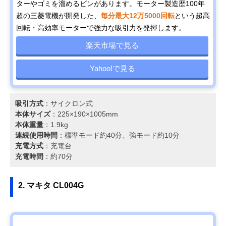
ターやゴミを溜めるビンがあります。モーター製造歴100年
超の三菱電機が開発した、
毎分最大12万5000回転
という超高
回転・高効率モーターで強力な吸引力を発揮します。
楽天市場で見る
Yahoo!で見る
吸引方式
：サイクロン式
本体サイズ
：225×190×1005mm
本体重量
：1.9kg
連続使用時間
：標準モード約40分、強モード約10分
充電方式
：充電台
充電時間
：約70分
2. マキタ CL004G