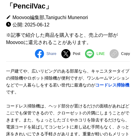
「PencilVac」
Moovoo編集部,Taniguchi Munenori
公開: 2025-06-12
※記事で紹介した商品を購入すると、売上の一部が
Moovooに還元されることがあります。
Share
Post
LINE
Copy
一戸建てや、広いリビングのある部屋なら、キャニスタータイプ
の掃除機やロボット掃除機が便利ですが、ワンルームマンション
などで一人暮らしをする若い世代に最適なのが
コードレス掃除機
です。
コードレス掃除機は、ヘッド部分が置けるだけの面積があればど
こにでも保管できるので、クローゼットの片隅にしまうことがで
きます。また、ちょっとしたゴミやホコリを除去するだけなら、
電源コードを延ばしてコンセントに差し込む手間もなく、さっと
床をきれいにできる手軽さがあります。重量が軽いのもメリット