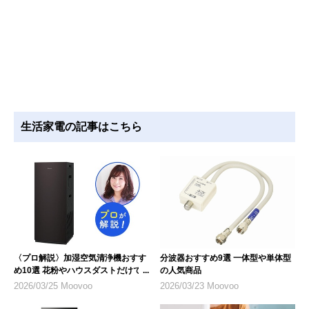
生活家電の記事はこちら
〈プロ解説〉加湿空気清浄機おすす
分波器おすすめ9選 一体型や単体型
め10選 花粉やハウスダストだけで
の人気商品
なく乾燥対策にも
2026/03/25 Moovoo
2026/03/23 Moovoo