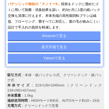
パナソニック独自の「ナノイーX」
技術をドックに溜めたゴ
ミに用いて除菌・消臭効果を謳い、約3か月に1度の紙パック
交換も清潔に行えます。本体先端の高性能回転ブラシは絨
毯、フローリング、畳すべてに対応し、髪の毛が絡みにくい
設計で手入れの負担を軽減します。
Amazonで見る
楽天市場で見る
Yahoo!で見る
吸引方式
：本体・紙パックレス式、クリーンドック・紙パッ
ク式
本体サイズ
：213×130×1045mm（クリーンドック
134×282×417mm)
本体重量
：1.5kg
連続使用時間
：HIGHモード約6分、AUTOモード約10～15分
充電方式
：クリーンドックで充電