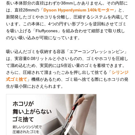
長い本体部分の直径はわずか38mmしかありません。その内部に
は、直径28mmの「
Dyson Hyperdymium 140kモーター
」と、
新開発したゴミやホコリを分離し、圧縮するシステムを内蔵して
います。この本体に、4つの円すい形ブラシを逆回転させてゴミ
を吸い上げる「Fluffycones」を組み合わせて細部まで取り残し
のない吸い込みが可能になっています。
吸い込んだゴミを収納する容器「エアーコンプレッションビン」
は、実容量0.08リットルと小さいものの、ゴミやホコリを圧縮し
て溜め込むため、実質的には5倍近い量のゴミを蓄積できます。
さらに、圧縮されて溜まったごみを押し出して捨てる「
シリンジ
式ゴミ捨て
」機構があるため、ゴミ箱へ捨てる際にもホコリの発
生が最小限におさえられます。