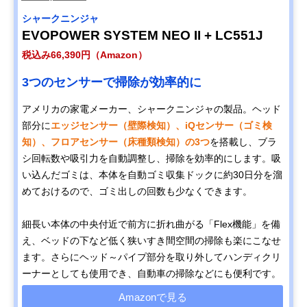
シャークニンジャ
EVOPOWER SYSTEM NEO II + LC551J
税込み66,390円（Amazon）
3つのセンサーで掃除が効率的に
アメリカの家電メーカー、シャークニンジャの製品。ヘッド
部分に
エッジセンサー（壁際検知）、iQセンサー（ゴミ検
知）、フロアセンサー（床種類検知）の3つ
を搭載し、ブラ
シ回転数や吸引力を自動調整し、掃除を効率的にします。吸
い込んだゴミは、本体を自動ゴミ収集ドックに約30日分を溜
めておけるので、ゴミ出しの回数も少なくできます。
細長い本体の中央付近で前方に折れ曲がる「Flex機能」を備
え、ベッドの下など低く狭いすき間空間の掃除も楽にこなせ
ます。さらにヘッド～パイプ部分を取り外してハンディクリ
ーナーとしても使用でき、自動車の掃除などにも便利です。
Amazonで見る