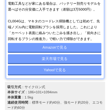
電動工具などが家にある場合は、バッテリー別売りモデルを
選べばその分安価に入手できます（差額は3万5000円）。
CL004Gは、マキタのコードレス掃除機としては初めて、先
端ノズル内に電動回転ブラシを採用しました。これにより
「カーペット表面に絡みついたごみを掻き出し」「前向きに
回転するブラシの推進力」で軽い力で掃除ができます。
Amazonで見る
楽天市場で見る
Yahoo!で見る
吸引方式
：サイクロン式
本体サイズ
：186×101×1094mm
本体重量
：1.5kg
連続使用時間
：標準モード約40分、強モード約20分、エコモ
ード約60分