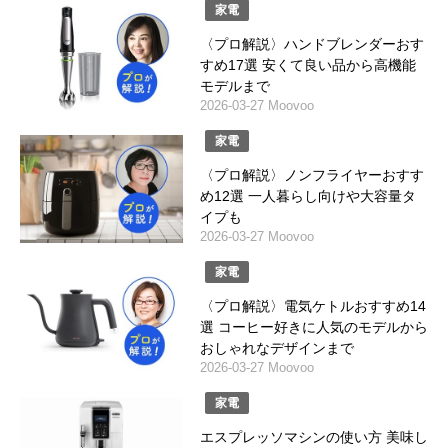
家電
〈プロ解説〉ハンドブレンダーおす
すめ17選 安くて良い品から高機能
モデルまで
2026-03-27 Moovoo
家電
〈プロ解説〉ノンフライヤーおすす
め12選 一人暮らし向けや大容量タ
イプも
2026-03-27 Moovoo
家電
〈プロ解説〉電気ケトルおすすめ14
選 コーヒー好きに人気のモデルから
おしゃれなデザインまで
2026-03-27 Moovoo
家電
エスプレッソマシンの使い方 美味し