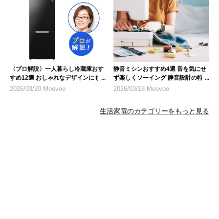
〈プロ解説〉一人暮らし冷蔵庫おす
静音ミシンおすすめ4選 音を気にせ
すめ12選 おしゃれなデザインにも
ず楽しくソーイング 静音設計の特徴
注目
も紹介
2026/03/20 Moovoo
2026/03/18 Moovoo
生活家電のカテゴリーをもっと見る