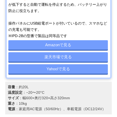
が低下すると自動で運転を停止するため、バッテリー上がり
防止に役立ちます。
操作パネルにUSB給電ポートが付いているので、スマホなど
の充電も可能です。
※IPD-2Bの型番で製品は同等品です
Amazonで見る
楽天市場で見る
Yahoo!で見る
容量
：約20L
温度設定
：−20〜20°C
サイズ
：幅600×奥行320×高さ320mm
重さ
：10kg
電源
：家庭用AC電源（50/60Hz）、車載電源（DC12/24V）