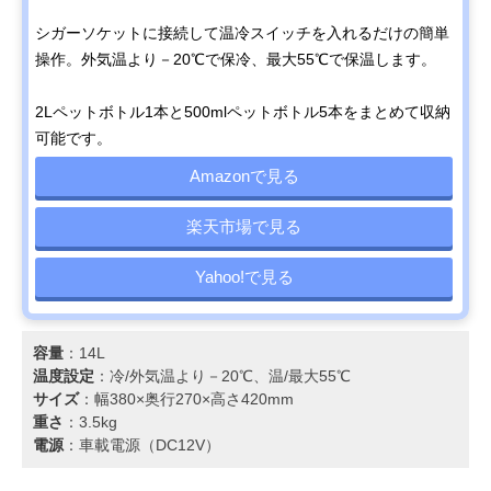
シガーソケットに接続して温冷スイッチを入れるだけの簡単
操作。外気温より－20℃で保冷、最大55℃で保温します。
2Lペットボトル1本と500mlペットボトル5本をまとめて収納
可能です。
Amazonで見る
楽天市場で見る
Yahoo!で見る
容量
：14L
温度設定
：冷/外気温より－20℃、温/最大55℃
サイズ
：幅380×奥行270×高さ420mm
重さ
：3.5kg
電源
：車載電源（DC12V）