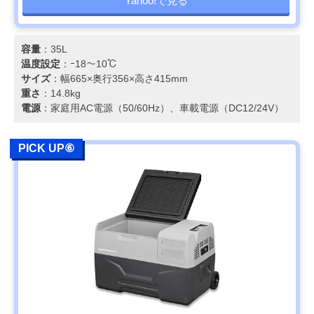
Yahoo!で見る
容量
：35L
温度設定
：ｰ18～10℃
サイズ
：幅665×奥行356×高さ415mm
重さ
：14.8kg
電源
：家庭用AC電源（50/60Hz）、車載電源（DC12/24V）
PICK UP⑥