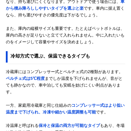
なり、持ち運びにくくなります。アウトドアで使う場合には、
車
から積み降ろししやすいタイプを選ぶと楽
です。車内に据え置く
なら、持ち運びやすさの優先度は下がるでしょう。
また、庫内の縦横サイズも重要です。たとえばペットボトルは、
庫内の高さが足りないと立てて入れられません。中に入れたいも
のをイメージして容量やサイズを決めましょう。
冷却方式で選ぶ、保温できるタイプも
冷蔵庫にはコンプレッサー式とペルチェ式の2種類があります。
ペルチェ式は5℃程度
までしか温度を下げられませんが、音がと
ても静かなので、車中泊しても安眠を妨げにくい利点がありま
す。
一方、家庭用冷蔵庫と同じ仕組みの
コンプレッサー式はより低い
温度まで下げられ、冷凍や細かい温度調整も可能
です。
冷温庫と呼ばれる
保冷と保温の両方が可能なタイプ
もあり、冬場