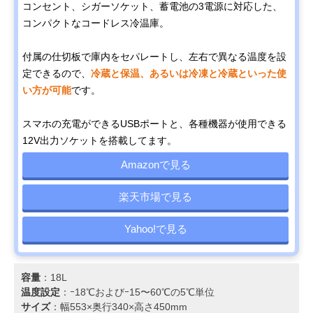
コンセント、シガーソケット、蓄電池の3電源に対応した、
コンパクトなコードレス冷温庫。
付属の仕切板で庫内をセパレートし、左右で異なる温度を設
定できるので、
冷蔵と保温、あるいは冷凍と冷蔵といった使
い方が可能
です。
スマホの充電ができるUSBポートと、各種機器が使用できる
12V出力ソケットを搭載してます。
Amazonで見る
楽天市場で見る
Yahoo!で見る
容量
：18L
温度設定
：ｰ18℃およびｰ15〜60℃の5℃単位
サイズ
：幅553×奥行340×高さ450mm