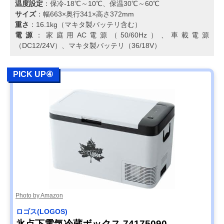
温度設定
：保冷-18℃～10℃、保温30℃～60℃
サイズ
：幅663×奥行341×高さ372mm
重さ
：16.1kg（マキタ製バッテリ含む）
電源
：家庭用AC電源（50/60Hz）、車載電源
（DC12/24V）、マキタ製バッテリ（36/18V）
PICK UP④
Photo by Amazon
ロゴス(LOGOS)
氷点下電気冷蔵ボックス 74175090