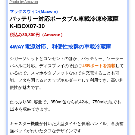
Photo by Amazon
マックスウィン(Maxwin)
バッテリー対応ポータブル車載冷凍冷蔵庫
K-IBOX07-30
税込み30,800円（Amazon）
4WAY電源対応、利便性抜群の車載冷蔵庫
シガーソケットとコンセントのほか、バッテリー、ソーラー
パネルに対応。ディスプレイのそばに
USBポートを搭載
して
いるので、スマホやタブレットなのでを充電することも可
能。フタを閉じるとカップホルダーとして利用でき、高い利
便性が魅力です。
たっぷり30L容量で、350ml缶なら約42本。750mlの瓶でも
12本を収納できます。
キャスター機能が付いた大型タイヤと伸縮ハンドル、各所補
強パッドが付いたタフなデザインです