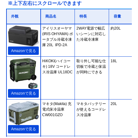
※上下左右にスクロールできます
外観
商品名
特長
容量
アイリスオーヤマ
2WAY電源で幅広
約20L
(IRIS OHYAMA) ポ
いシーンに対応し
ータブル冷蔵冷凍
た冷蔵冷凍庫
庫 20L IPD-2A
Amazonで見る
HiKOKI(ハイコー
取り外し可能な仕
18L
キ) 18V コードレ
切板で冷蔵と保温
ス冷温庫 UL18DC
が同時にできる
Amazonで見る
マキタ(Makita) 充
マキタバッテリー
20L
電式保冷温庫
が使えるコードレ
CW001GZO
ス冷温庫
Amazonで見る