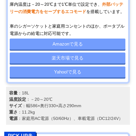
庫内温度は－20～20℃まで1℃単位で設定でき、
外部バッテ
リーの消費電力をセーブするエコモード
を搭載しています。
車のシガーソケットと家庭用コンセントのほか、ポータブル
電源からの給電に対応可能です。
Amazonで見る
楽天市場で見る
Yahoo!で見る
容量
：18L
温度設定
：－20～20℃
サイズ
：幅586×奥行330×高さ290mm
重さ
：11.2kg
電源
：家庭用AC電源（50/60Hz）、車載電源（DC12/24V）
PICK UP⑨