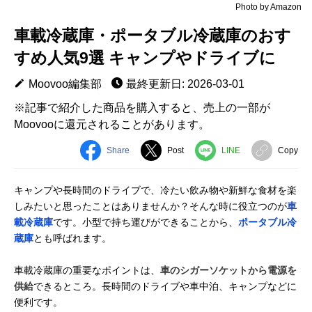
Photo by Amazon
車載冷蔵庫・ポータブル冷蔵庫のおす
すめ人気9選 キャンプやドライブに
Moovoo編集部
最終更新日: 2026-03-01
※記事で紹介した商品を購入すると、売上の一部が
Moovooに還元されることがあります。
Share
Post
LINE
Copy
キャンプや長時間のドライブで、冷たい飲み物や新鮮な食材を楽
しみたいと思ったことはありませんか？そんな時に役立つのが
車
載冷蔵庫
です。小型で持ち運びができることから、
ポータブル冷
蔵庫
とも呼ばれます。
車載冷蔵庫の重要なポイントは、
車のシガーソケットから電源を
供給
できるところ。長時間のドライブや車中泊、キャンプなどに
便利です。