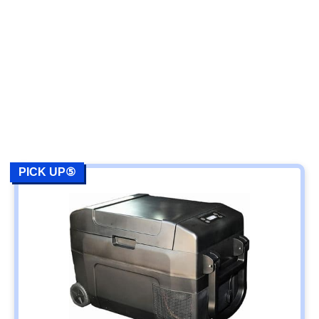
PICK UP⑤