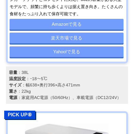
モデルで、頻繁に持ち歩くよりは据え置き向き。たくさんの
食材をたっぷり入れて保存可能です。
Amazonで見る
楽天市場で見る
Yahoo!で見る
容量
：38L
温度設定
：ｰ18～5℃
サイズ
：幅638×奥行396×高さ471mm
重さ
：22kg
電源
：家庭用AC電源（50/60Hz）、車載電源（DC12/24V）
PICK UP⑧