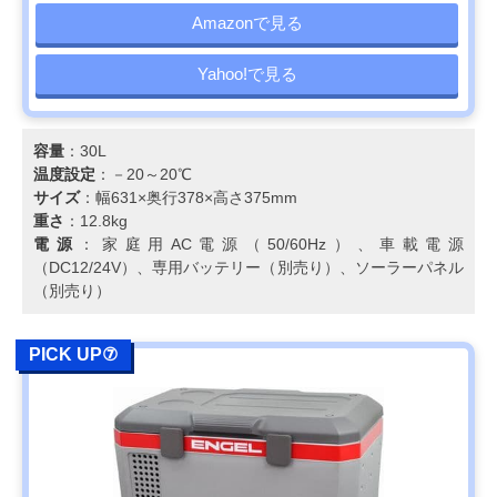
Amazonで見る
Yahoo!で見る
容量
：30L
温度設定
：－20～20℃
サイズ
：幅631×奥行378×高さ375mm
重さ
：12.8kg
電源
：家庭用AC電源（50/60Hz）、車載電源
（DC12/24V）、専用バッテリー（別売り）、ソーラーパネル
（別売り）
PICK UP⑦