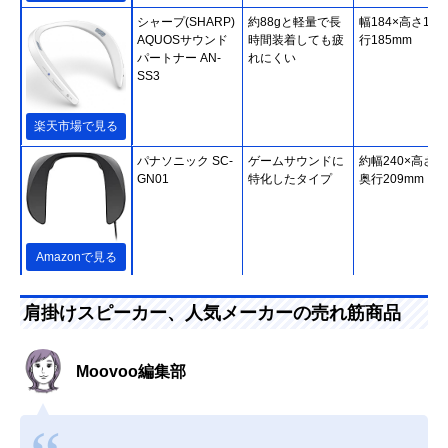
シャープ(SHARP)
約88gと軽量で長
幅184×高さ18×
AQUOSサウンド
時間装着しても疲
行185mm
パートナー AN-
れにくい
SS3
楽天市場で見る
パナソニック SC-
ゲームサウンドに
約幅240×高さ46
GN01
特化したタイプ
奥行209mm
Amazonで見る
シャープ(SHARP)
独自技術で迫力あ
幅227×高さ33×
AQUOSサウンド
る重低音を楽しめ
行181mm（本
肩掛けスピーカー、人気メーカーの売れ筋商品
パートナー AN-
る
体）
SX8
Amazonで見る
Moovoo編集部
ソニー SRS-WS1
低遅延ワイヤレス
約幅210×高さ75
伝送技術による安
奥行205mm
定接続