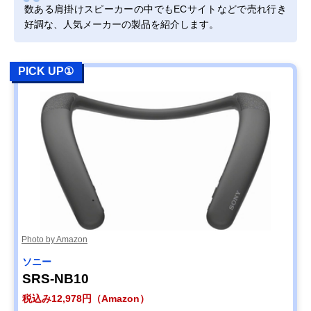
数ある肩掛けスピーカーの中でもECサイトなどで売れ行き
好調な、人気メーカーの製品を紹介します。
Amazonで見る
オーディオテクニ
子どものオンライ
記載未確認
Amazonで見る
PICK UP①
カ AT-NSP300BT
ン学習におすすめ
パナソニック SC-
2つの機器に同時
幅189×高さ36×
Amazonで見る
WN10
接続可能、切り換
行183mm
えもらくらく
サンワサプライ
シリコン素材使用
幅220×高さ66×
Amazonで見る
(SANWA
で柔らかい設計
行208mm
SUPPLY) 400-
SP085
JVC JVC SP-
約15時間の連続再
記載未確認
Amazonで見る
A7WT
生が可能
Photo by Amazon
ソニー
SRS-NB10
税込み12,978円（Amazon）