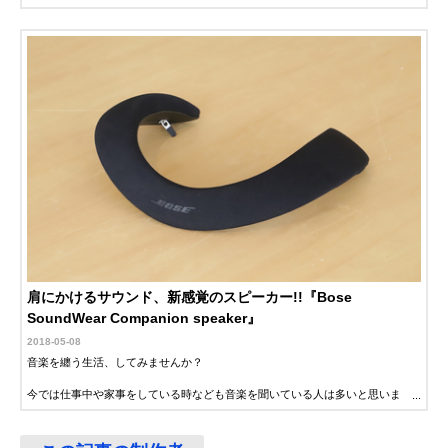
オーディオテクニ
子どものオンライ
記載未確認
Amazonで見る
カ AT-NSP300BT
ン学習におすすめ
パナソニック SC-
2つの機器に同時
幅189×高さ36×
Amazonで見る
WN10
接続可能、切り換
行183mm
えもらくらく
サンワサプライ
シリコン素材使用
幅220×高さ66×
Amazonで見る
(SANWA
で柔らかい設計
行208mm
SUPPLY) 400-
SP085
JVC JVC SP-
約15時間の連続再
記載未確認
Amazonで見る
A7WT
生が可能
肩にかけるサウンド、新感覚のスピーカー!!『Bose
SoundWear Companion speaker』
2018-05-08
音楽を纏う生活、してみませんか？
今では仕事中や家事をしている時なども音楽を聞いている人は多いと思いま
す。
しかし、イヤホンやヘッドホンでは装着感が気になる...
スピーカーでは、音漏れが気になったり、場所によって聞こえなくなってしま