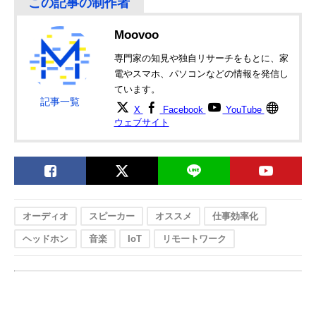
う...
そんなスキマを埋めてくれるのが、この肩にかけるウェアラブルスピーカー。
Moovoo
『Bose SoundWear Companion speaker（ボーズ サウンドウェア コンパニオン
スピーカー）』
専門家の知見や独自リサーチをもとに、家
電やスマホ、パソコンなどの情報を発信し
音楽好きの方であれば、必ず満足できる製品です。
ています。
記事一覧
X
Facebook
YouTube
ウェブサイト
オーディオ
スピーカー
オススメ
仕事効率化
ヘッドホン
音楽
IoT
リモートワーク