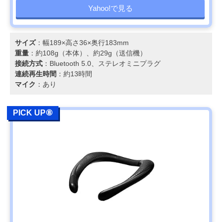
Yahoo!で見る
サイズ
：幅189×高さ36×奥行183mm
重量
：約108g（本体）、約29g（送信機）
接続方式
：Bluetooth 5.0、ステレオミニプラグ
連続再生時間
：約13時間
マイク
：あり
PICK UP⑧