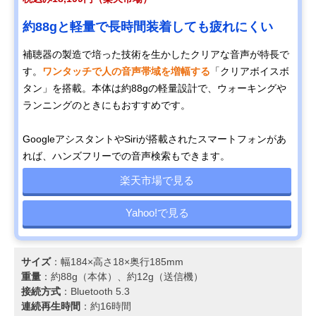
約88gと軽量で長時間装着しても疲れにくい
補聴器の製造で培った技術を生かしたクリアな音声が特長で
す。
ワンタッチで人の音声帯域を増幅する
「クリアボイスボ
タン」を搭載。本体は約88gの軽量設計で、ウォーキングや
ランニングのときにもおすすめです。
GoogleアシスタントやSiriが搭載されたスマートフォンがあ
れば、ハンズフリーでの音声検索もできます。
楽天市場で見る
Yahoo!で見る
サイズ
：幅184×高さ18×奥行185mm
重量
：約88g（本体）、約12g（送信機）
接続方式
：Bluetooth 5.3
連続再生時間
：約16時間