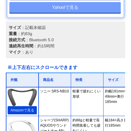
Yahoo!で見る
サイズ
：記載未確認
重量
：約83g
接続方式
：Bluetooth 5.0
連続再生時間
：約15時間
マイク
：あり
※上下左右にスクロールできます
外観
商品名
特長
サイズ
ソニー SRS-NB10
軽量で疲れにくい
約幅191mm×高
形状
49mm×奥行
185mm
Amazonで見る
シャープ(SHARP)
約88gと軽量で長
幅184×高さ18×
AQUOSサウンド
時間装着しても疲
行185mm
パートナー AN-
れにくい