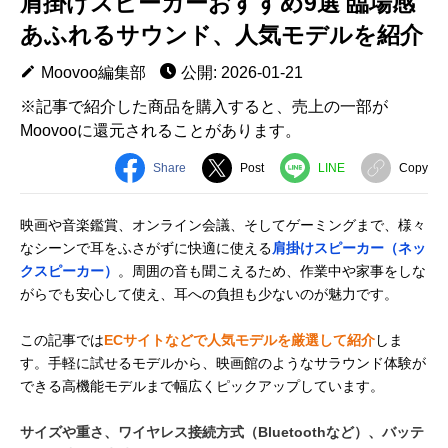
肩掛けスピーカーおすすめ9選 臨場感
あふれるサウンド、人気モデルを紹介
Moovoo編集部
公開: 2026-01-21
※記事で紹介した商品を購入すると、売上の一部が
Moovooに還元されることがあります。
Share
Post
LINE
Copy
映画や音楽鑑賞、オンライン会議、そしてゲーミングまで、様々
なシーンで耳をふさがずに快適に使える
肩掛けスピーカー（ネッ
クスピーカー）
。周囲の音も聞こえるため、作業中や家事をしな
がらでも安心して使え、耳への負担も少ないのが魅力です。
この記事では
ECサイトなどで人気モデルを厳選して紹介
しま
す。手軽に試せるモデルから、映画館のようなサラウンド体験が
できる高機能モデルまで幅広くピックアップしています。
サイズや重さ、ワイヤレス接続方式（Bluetoothなど）、バッテ