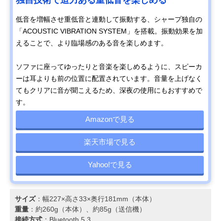
低音を増幅させ重低音と連動して振動する、シャープ独自の
「ACOUSTIC VIBRATION SYSTEM」を搭載。振動効果を加
えることで、より臨場感のある音を楽しめます。
ソファに座ってゆったりと音楽を楽しめるように、スピーカ
ーは耳よりも前の位置に配置されています。音量を上げなく
てもクリアに音が聞こえるため、深夜の使用にもおすすめで
す。
Amazonで見る
楽天市場で見る
Yahoo!で見る
サイズ
：幅227×高さ33×奥行181mm（本体）
重量
：約260g（本体）、約85g（送信機）
接続方式
：Bluetooth 5.3