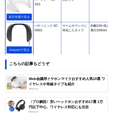
SS3
楽天市場で見る
パナソニック SC-
ゲームサウンドに
約幅240×高さ46
GN01
特化したタイプ
奥行209mm
Amazonで見る
シャープ(SHARP)
独自技術で迫力あ
幅227×高さ33×
AQUOSサウンド
る重低音を楽しめ
行181mm（本
こちらの記事もどうぞ
パートナー AN-
る
体）
SX8
Amazonで見る
Web会議用イヤホンマイクおすすめ人気10選 ワ
イヤレスや有線タイプを紹介
ソニー SRS-WS1
低遅延ワイヤレス
約幅210×高さ75
Moovoo
伝送技術による安
奥行205mm
定接続
〈プロ解説〉安いヘッドホンおすすめ17選 1万
円以下中心、ワイヤレス対応にも注目
Amazonで見る
Moovoo