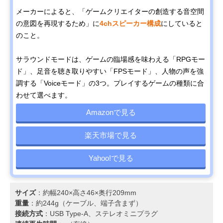
メーカーによると、「ゲームクリエイターの創造する音空間
の意図を再現するため」に
4chスピーカー構成
にしていると
のこと。
サラウンドモードは、ゲームの臨場感を味わえる「RPGモー
ド」、足音を聴き取りやすい「FPSモード」、人物の声を強
調する「Voiceモード」の3つ。プレイするゲームの種類に合
わせて選べます。
Amazonで見る
楽天市場で見る
Yahoo!で見る
サイズ
：約幅240×高さ46×奥行209mm
重量
：約244g（ケーブル、端子含まず）
接続方式
：USB Type-A、ステレオミニプラグ