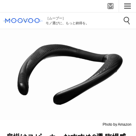
［ムーブー］
モノ選びに、もっと納得を。
Photo by Amazon