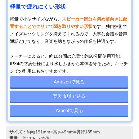
軽量で疲れにくい形状
軽量で小型サイズながら、
スピーカー部分を斜め前向きに配
置することでクリアで聞き取りやすい形状
です。独自技術で
ノイズやハウリングを抑えてくれるので、大事な会議や音声
通話だけでなく、音楽を聴きながらの作業も快適です。
メーカーによると、約10分間の充電で約60分間使用可能。
IPX4の防滴仕様により水しぶきから本体を守るため、キッチ
ンでの利用にもおすすめです。
Amazonで見る
楽天市場で見る
Yahoo!で見る
サイズ
：約幅191mm×高さ49mm×奥行185mm
重量
：約113g（本体）