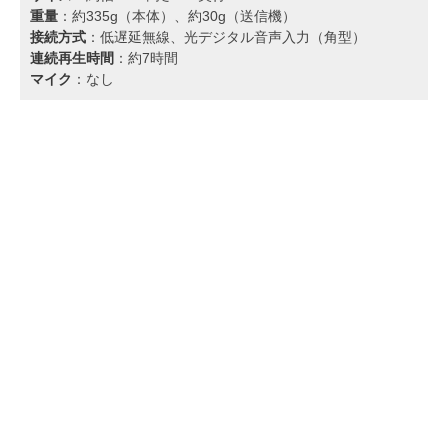
重量
：約335g（本体）、約30g（送信機）
接続方式
：低遅延無線、光デジタル音声入力（角型）
連続再生時間
：約7時間
マイク
：なし