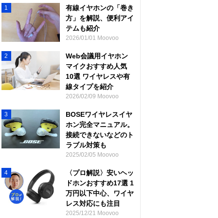
有線イヤホンの「巻き
1
方」を解説、便利アイ
テムも紹介
2026/01/01 Moovoo
Web会議用イヤホン
2
マイクおすすめ人気
10選 ワイヤレスや有
線タイプを紹介
2026/02/09 Moovoo
BOSEワイヤレスイヤ
3
ホン完全マニュアル。
接続できないなどのト
ラブル対策も
2025/02/05 Moovoo
〈プロ解説〉安いヘッ
4
ドホンおすすめ17選 1
万円以下中心、ワイヤ
レス対応にも注目
2025/12/21 Moovoo