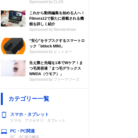
Sponsored by CLAS
これから動画編集を始める人へ！
Filmora12で新たに搭載される機
能を詳しく紹介
Sponsored by Wondershare
“安心”をサブスクするスマートロ
ック「bitlock MINI」
Sponsored by ビットキー
生え際と先端を1本でWケア！ま
つ毛美容液「まつ毛デラックス
連続再生時間
マイク
WMOA（ウモア）」
Sponsored by ファーマフーズ
5.1
約20時間
あり
カテゴリー一覧
スマホ・タブレット
スマホ、アクセサリ、タブレット
5.3
約16時間
あり
PC・PC関連
PC、PC周辺機器