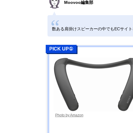
Moovoo編集部
Amazonで見る
数ある肩掛けスピーカーの中でもECサイ
オーディオテク
Amazonで見る
ニカ AT-
NSP300BT
PICK UP①
パナソニック
Amazonで見る
SC-WN10
サンワサプライ
Amazonで見る
(SANWA
SUPPLY) 400-
SP085
Photo by Amazon
JVC JVC SP-
Amazonで見る