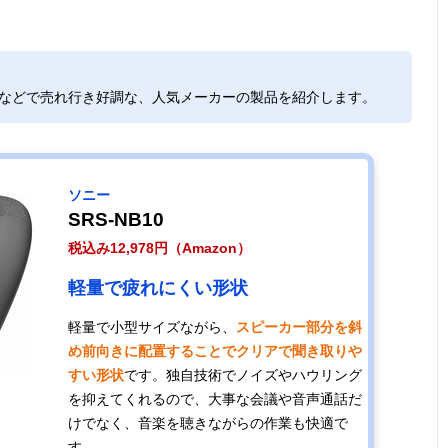
トなどで売れ行き好調な、人気メーカーの製品を紹介します。
子どものオンラ
記載未確認
約75g
Bluetooth 
イン学習におす
すめ
ソニー
2つの機器に同
幅189×高さ36×
約108g（本
Bluetooth
SRS-NB10
時接続可能、切
奥行183mm
体）、約
ステレオ
り換えもらくら
税込み12,978円（Amazon）
29g（送信機）
ラグ
く
軽量で疲れにくい形状
シリコン素材使
幅220×高さ66×
175g
Bluetooth 
軽量で小型サイズながら、
スピーカー部分を斜
用で柔らかい設
奥行208mm
め前向きに配置することでクリアで聞き取りや
計
すい形状
です。独自技術でノイズやハウリング
を抑えてくれるので、大事な会議や音声通話だ
けでなく、音楽を聴きながらの作業も快適で
約15時間の連続
記載未確認
約83g
Bluetooth 
す。