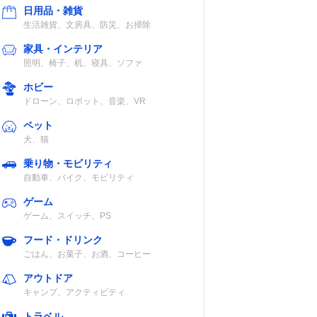
日用品・雑貨
生活雑貨、文房具、防災、お掃除
家具・インテリア
照明、椅子、机、寝具、ソファ
5.0
約7時間
あり
ホビー
ドローン、ロボット、音楽、VR
ペット
犬、猫
 5.0、
約13時間
あり
ミニプ
乗り物・モビリティ
自動車、バイク、モビリティ
ゲーム
ゲーム、スイッチ、PS
5.0
約10時間
あり
フード・ドリンク
ごはん、お菓子、お酒、コーヒー
アウトドア
キャンプ、アクティビティ
5.0
約15時間
あり
トラベル