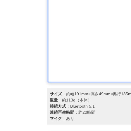
A7WT
サイズ
：約幅191mm×高さ49mm×奥行185
重量
：約113g（本体）
接続方式
：Bluetooth 5.1
連続再生時間
：約20時間
マイク
：あり