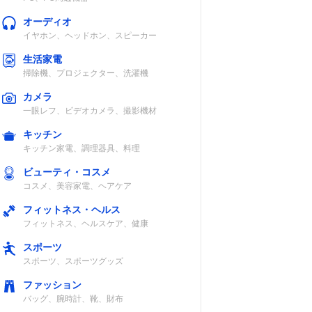
オーディオ
イヤホン、ヘッドホン、スピーカー
生活家電
掃除機、プロジェクター、洗濯機
e-A、
-（有線）
あり
ミニプ
カメラ
一眼レフ、ビデオカメラ、撮影機材
キッチン
キッチン家電、調理器具、料理
ビューティ・コスメ
5.3
約16時間
あり
コスメ、美容家電、ヘアケア
フィットネス・ヘルス
フィットネス、ヘルスケア、健康
スポーツ
スポーツ、スポーツグッズ
線、光
約7時間
なし
ファッション
音声入
バッグ、腕時計、靴、財布
）