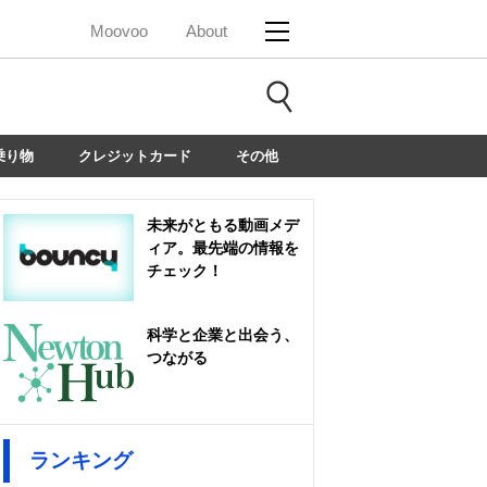
Moovoo
About
乗り物
クレジットカード
その他
未来がともる動画メデ
ィア。最先端の情報を
チェック！
科学と企業と出会う、
つながる
ランキング