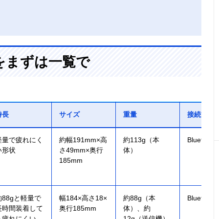
をまずは一覧で
特長
サイズ
重量
接続方式
軽量で疲れにく
約幅191mm×高
約113g（本
Bluetooth 
い形状
さ49mm×奥行
体）
185mm
約88gと軽量で
幅184×高さ18×
約88g（本
Bluetooth 
長時間装着して
奥行185mm
体）、約
も疲れにくい
12g（送信機）