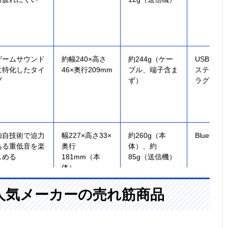
ゲームサウンド
約幅240×高さ
約244g（ケー
USB Typ
に特化したタイ
46×奥行209mm
ブル、端子含ま
ステレオ
プ
ず）
ラグ
独自技術で迫力
幅227×高さ33×
約260g（本
Bluetooth 
ある重低音を楽
奥行
体）、約
しめる
181mm（本
85g（送信機）
体）
人気メーカーの売れ筋商品
低遅延ワイヤレ
約幅210×高さ
約335g（本
低遅延無
ス伝送技術によ
75×奥行205mm
体）、約
デジタル
る安定接続
30g（送信機）
力（角型