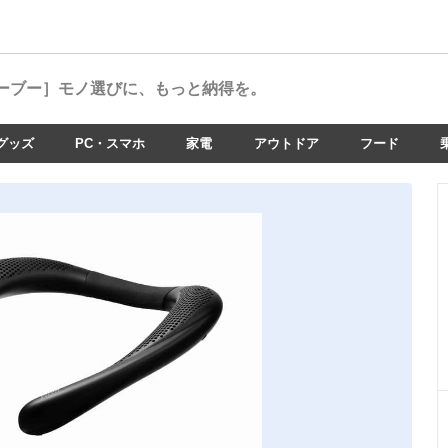
ーブー］
モノ選びに、もっと納得を。
グッズ
PC・スマホ
家電
アウトドア
フード