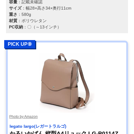
容量
：記載未確認
サイズ
：幅28×高さ34×奥行11cm
重さ
：580g
材質
：ポリウレタン
PC収納
：〇（～13インチ）
PICK UP⑨
Photo by Amazon
legato largo(レガートラルゴ)
かるいかばん 縦型A4リュック LG-P0114Z