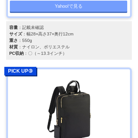
Yahoo!で見る
容量
：記載未確認
サイズ
：幅28×高さ37×奥行12cm
重さ
：550g
材質
：ナイロン、ポリエステル
PC収納
：〇（～13.3インチ）
PICK UP③