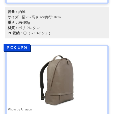
容量
：約9L
サイズ
：幅23×高さ32×奥行10cm
重さ
：約490g
材質
：ポリウレタン
PC収納
：〇（～13インチ）
PICK UP⑩
Photo by Amazon