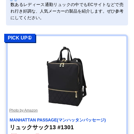
吉田カバン
カジュアルからビ
15L
Amazonで見る
数あるレディース通勤リュックの中でもECサイトなどで売
PORTER SHEA ポ
ジネスまで、幅広
れ行き好調な、人気メーカーの製品を紹介します。ぜひ参考
ーターシア
いシーンで活躍
にしてください。
DAYPACK 871-
05123
marimekko(マリメ
大人の女性に似合
約12L
Amazonで見る
PICK UP①
ッコ) Metro バッ
う、シンプルなデ
クパック
ザインと上質感
52239292518
milesto(ミレスト)
トート持ちができ
約14L
Amazonで見る
STLAKT ストラク
る、通勤に便利な
ト バックパックM
2WAYリュック
MLS568
GUSCIO ITALY(グ
本革のような風合
記載未確認
Amazonで見る
ッシオ イタリー)
に仕上げた、トー
グッシオベーシッ
ト型リュック
ク リュックサック
12-0936
Photo by Amazon
legato largo(レガ
スーツスタイルに
約9L
Amazonで見る
ートラルゴ) かる
しっくりくる、シ
MANHATTAN PASSAGE(マンハッタンパッセージ)
いかばん 縦型A4
ンプルなデザイン
リュックサック13 #1301
リュック LG-
P0114Z