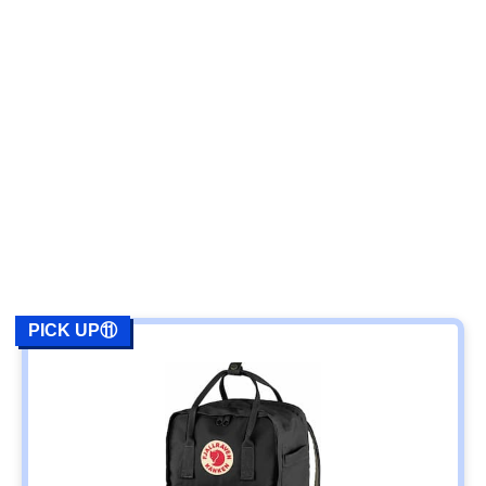
PICK UP⑪