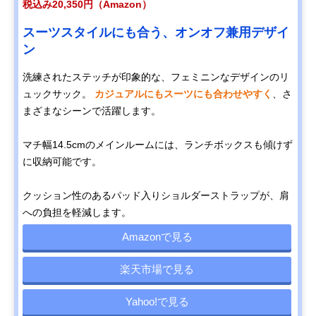
税込み20,350円（Amazon）
T・S・O・G THE
雨の日も気にせず
17L
Amazonで見る
スーツスタイルにも合う、オンオフ兼用デザイ
ONE ザ・ワン シ
に使える、防水レ
ティリュック
ザーリュック
ン
FJALL RAVEN(フ
毎日使ってもへこ
13L
Amazonで見る
洗練されたステッチが印象的な、フェミニンなデザインのリ
ェールラーベン)
たれない、軽くて
Kanken カンケン
丈夫な素材を使用
ュックサック。
カジュアルにもスーツにも合わせやすく
、さ
Laptop 13 23523
まざまなシーンで活躍します。
GREGORY(グレ
ビジネスシーンで
18L
Amazonで見る
ゴリー) イージー
も使えるアウトド
マチ幅14.5cmのメインルームには、ランチボックスも傾けず
ピージーデイ 09J
アリュック
に収納可能です。
09168
クッション性のあるパッド入りショルダーストラップが、肩
への負担を軽減します。
Amazonで見る
楽天市場で見る
Yahoo!で見る