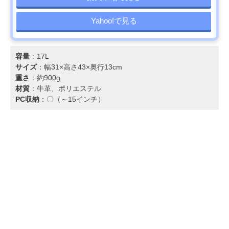
Yahoo!で見る
容量
：17L
サイズ
：幅31×高さ43×奥行13cm
重さ
：約900g
材質
：牛革、ポリエステル
PC収納
：〇（～15インチ）