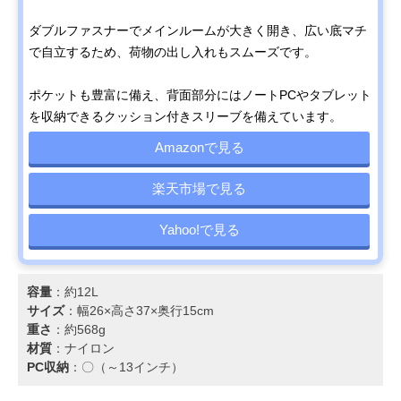
ダブルファスナーでメインルームが大きく開き、広い底マチ
で自立するため、荷物の出し入れもスムーズです。
ポケットも豊富に備え、背面部分にはノートPCやタブレット
を収納できるクッション付きスリーブを備えています。
Amazonで見る
楽天市場で見る
Yahoo!で見る
容量
：約12L
サイズ
：幅26×高さ37×奥行15cm
重さ
：約568g
材質
：ナイロン
PC収納
：〇（～13インチ）