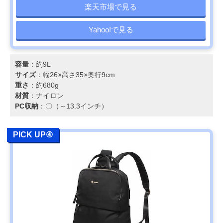
楽天市場で見る
Yahoo!で見る
容量
：約9L
サイズ
：幅26×高さ35×奥行9cm
重さ
：約680g
材質
：ナイロン
PC収納
：〇（～13.3インチ）
PICK UP④