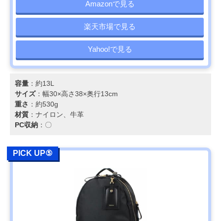
Amazonで見る
楽天市場で見る
Yahoo!で見る
容量
：約13L
サイズ
：幅30×高さ38×奥行13cm
重さ
：約530g
材質
：ナイロン、牛革
PC収納
：〇
PICK UP⑤