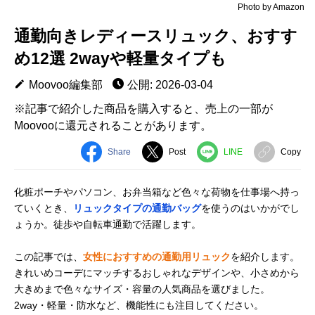
Photo by Amazon
通勤向きレディースリュック、おすす
め12選 2wayや軽量タイプも
Moovoo編集部
公開: 2026-03-04
※記事で紹介した商品を購入すると、売上の一部が
Moovooに還元されることがあります。
Share
Post
LINE
Copy
化粧ポーチやパソコン、お弁当箱など色々な荷物を仕事場へ持っ
ていくとき、
リュックタイプの通勤バッグ
を使うのはいかがでし
ょうか。徒歩や自転車通勤で活躍します。
この記事では、
女性におすすめの通勤用リュック
を紹介します。
きれいめコーデにマッチするおしゃれなデザインや、小さめから
大きめまで色々なサイズ・容量の人気商品を選びました。
2way・軽量・防水など、機能性にも注目してください。