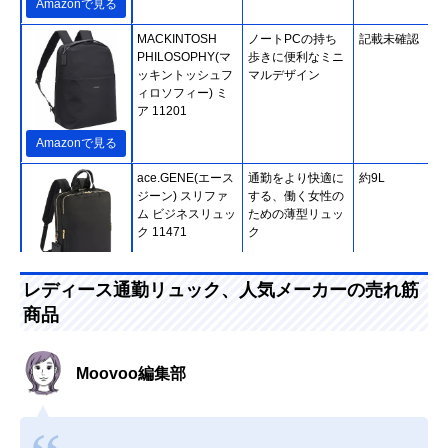
Amazonで見る
MACKINTOSH
ノートPCの持ち
記載未確認
PHILOSOPHY(マ
歩きに便利なミニ
ッキントッシュフ
マルデザイン
ィロソフィー) ミ
ア 11201
Amazonで見る
ace.GENE(エース
通勤をより快適に
約9L
ジーン) スリファ
する、働く女性の
ム ビジネスリュッ
ための薄型リュッ
ク 11471
ク
Amazonで見る
レディース通勤リュック、人気メーカーの売れ筋
商品
moz(モズ) ビジネ
おしゃれな通勤コ
約13L
スリュックサック
ーデにマッチする
ZZBK-01
ビジネスリュック
Moovoo編集部
Amazonで見る