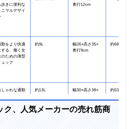
ち歩きに便利な
奥行12cm
ミニマルデザイ
ン
通勤をより快適
約9L
幅26×高さ35×
約680g
にする、働く女
奥行9cm
性のための薄型
リュック
おしゃれな通勤
約13L
幅30×高さ38×
約530g
コーデにマッチ
奥行13cm
するビジネスリ
ック、人気メーカーの売れ筋商
ュック