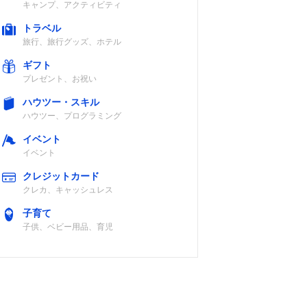
チ）
キャンプ、アクティビティ
トラベル
旅行、旅行グッズ、ホテル
ギフト
プレゼント、お祝い
ポリウレタン
〇（～13イン
ハウツー・スキル
チ）
ハウツー、プログラミング
イベント
イベント
クレジットカード
牛革、ポリエス
〇（～15イン
クレカ、キャッシュレス
テル
チ）
子育て
子供、ベビー用品、育児
ビニロン、ナイ
〇（～13）
ロン、ポリプロ
ピレン