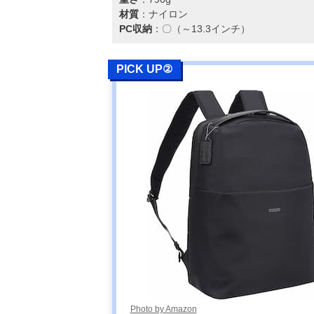
Kanken カンケ
材質
：ナイロン
ン Laptop 13
PC収納
：〇（～13.3インチ）
23523
PICK UP②
GREGORY(グ
Amazonで見る
レゴリー) イー
ジーピージーデ
イ 09J 09168
Photo by Amazon