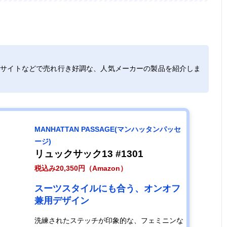
カジュアルから
15L
幅28×高さ41×
595g
ビジネスまで、
奥行15.5cm
幅広いシーンで
活躍
Cサイトなどで売れ行き好調な、人気メーカーの製品を紹介しま
大人の女性に似
約12L
幅26×高さ37×
約568g
合う、シンプル
奥行15cm
なデザインと上
質感
MANHATTAN PASSAGE(マンハッタンパッセ
ージ)
トート持ちがで
約14L
幅28×高さ40×
660g
リュックサック13 #1301
きる、通勤に便
奥行13cm
税込み20,350円（Amazon）
利な2WAYリュ
ック
スーツスタイルにも合う、オンオフ
兼用デザイン
本革のような風
記載未確認
幅28×高さ34×
580g
洗練されたステッチが印象的な、フェミニンな