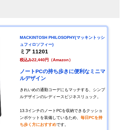
を使用
ビジネスシーン
18L
幅24.5×高さ
550g
でも使えるアウ
42.5×奥行
MACKINTOSH PHILOSOPHY(マッキントッシ
トドアリュック
14.5cm
ュフィロソフィー)
ミア 11201
税込み22,440円（Amazon）
ノートPCの持ち歩きに便利なミニマ
ルデザイン
きれいめの通勤コーデにもマッチする、シンプ
ルデザインのレディースビジネスリュック。
13.3インチのノートPCを収納できるクッショ
ンポケットを装備しているため、
毎日PCを持
ち歩く方におすすめ
です。