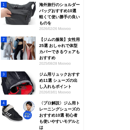
海外旅行のショルダー
1
バッグおすすめ10選
軽くて使い勝手の良い
ものを
2026/02/26 Moovoo
【ジムの服装】女性用
2
25選 おしゃれで体型
カバーできるウェアも
おすすめ
2025/08/28 Moovoo
ジム用リュックおすす
3
め11選 シューズの出
し入れもポイント
2026/03/01 Moovoo
〈プロ解説〉ジム用ト
4
レーニングシューズの
おすすめ10選 初心者
も使いやすいモデルと
は