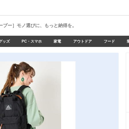
ーブー］
モノ選びに、もっと納得を。
グッズ
PC・スマホ
家電
アウトドア
フード