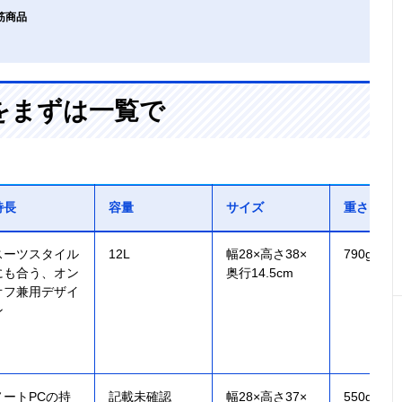
筋商品
をまずは一覧で
特長
容量
サイズ
重さ
スーツスタイル
12L
幅28×高さ38×
790g
にも合う、オン
奥行14.5cm
オフ兼用デザイ
ン
ノートPCの持
記載未確認
幅28×高さ37×
550g