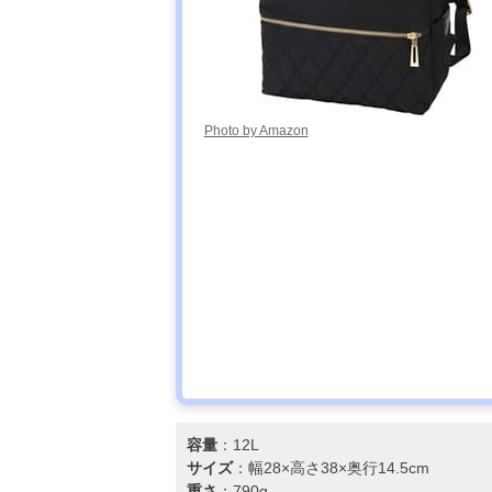
ITALY(グッシオ
イタリー) グッ
シオベーシック
リュックサック
12-0936
Photo by Amazon
legato largo(レ
Amazonで見る
ガートラルゴ)
かるいかばん
縦型A4リュッ
ク LG-P0114Z
T・S・O・G
Amazonで見る
THE ONE ザ・
ワン シティリ
ュック
FJALL
Amazonで見る
容量
：12L
RAVEN(フェー
サイズ
：幅28×高さ38×奥行14.5cm
ルラーベン)
重さ
：790g