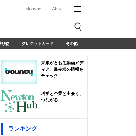
Moovoo
About
乗り物
クレジットカード
その他
未来がともる動画メデ
ィア。最先端の情報を
チェック！
科学と企業と出会う、
つながる
ランキング