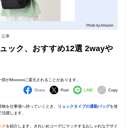
Photo by Amazon
記事
ック、おすすめ12選 2wayや
部がMoovooに還元されることがあります。
Share
Post
LINE
Copy
荷物を仕事場へ持っていくとき、
リュックタイプの通勤バッグ
を使
で活躍します。
ック
を紹介します。きれいめコーデにマッチするおしゃれなデザイ