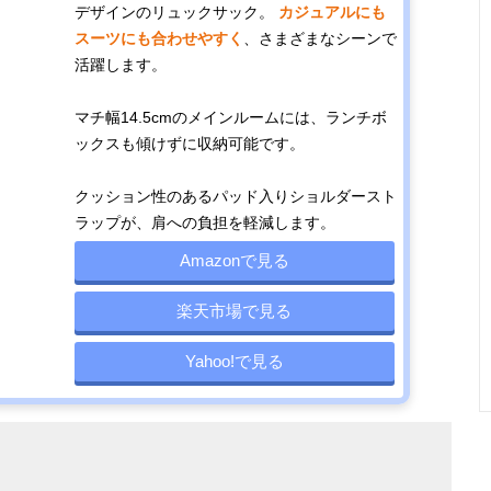
合に仕上げた、
奥行11cm
デザインのリュックサック。
カジュアルにも
トート型リュッ
スーツにも合わせやすく
、さまざまなシーンで
ク
活躍します。
マチ幅14.5cmのメインルームには、ランチボ
ックスも傾けずに収納可能です。
スーツスタイル
約9L
幅23×高さ32×
約490g
にしっくりく
奥行10cm
クッション性のあるパッド入りショルダースト
る、シンプルな
デザイン
ラップが、肩への負担を軽減します。
Amazonで見る
雨の日も気にせ
17L
幅31×高さ43×
約900g
楽天市場で見る
ずに使える、防
奥行13cm
水レザーリュッ
Yahoo!で見る
ク
毎日使ってもへ
13L
幅25×高さ35×
345g
こたれない、軽
奥行16cm
くて丈夫な素材