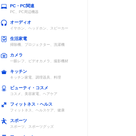
エステル
チ）
PC・PC関連
PC、PC周辺機器
オーディオ
イヤホン、ヘッドホン、スピーカー
生活家電
掃除機、プロジェクター、洗濯機
ナイロン
〇（～13.3イン
チ）
カメラ
一眼レフ、ビデオカメラ、撮影機材
キッチン
キッチン家電、調理器具、料理
ビューティ・コスメ
コスメ、美容家電、ヘアケア
ナイロン、牛革
〇
フィットネス・ヘルス
フィットネス、ヘルスケア、健康
スポーツ
スポーツ、スポーツグッズ