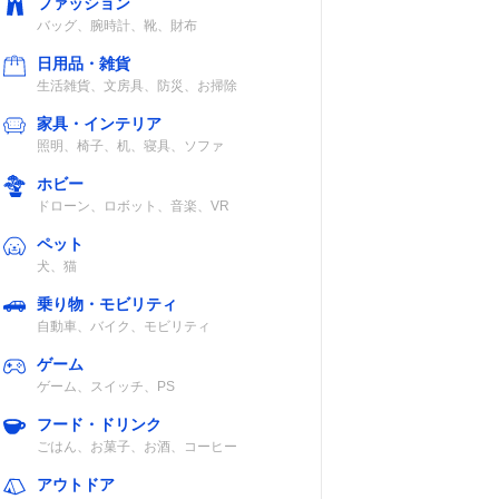
ファッション
ナイロン、ポリ
〇（～13イン
バッグ、腕時計、靴、財布
エステル
チ）
日用品・雑貨
生活雑貨、文房具、防災、お掃除
家具・インテリア
照明、椅子、机、寝具、ソファ
ナイロン
〇（～13イン
ホビー
チ）
ドローン、ロボット、音楽、VR
ペット
犬、猫
乗り物・モビリティ
自動車、バイク、モビリティ
ナイロン、牛革
〇（～13イン
チ）
ゲーム
ゲーム、スイッチ、PS
フード・ドリンク
ごはん、お菓子、お酒、コーヒー
ポリウレタン
〇（～13イン
アウトドア