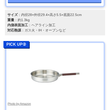
サイズ
：内径28×外径29.4×高さ5.5×底面22.5cm
重量
：約1.3kg
内側表面加工
：ヘアライン加工
対応熱源
：ガス火・IH・オーブンなど
PICK UP②
Photo by Amazon