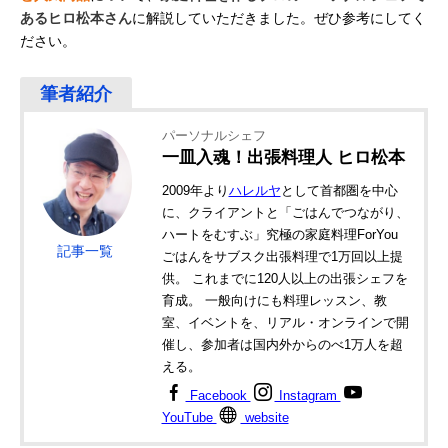
あるヒロ松本さん
に解説していただきました。ぜひ参考にしてく
ださい。
パーソナルシェフ
一皿入魂！出張料理人 ヒロ松本
2009年より
ハレルヤ
として首都圏を中心
に、クライアントと「ごはんでつながり、
ハートをむすぶ」究極の家庭料理ForYou
記事一覧
ごはんをサブスク出張料理で1万回以上提
供。 これまでに120人以上の出張シェフを
育成。 一般向けにも料理レッスン、教
室、イベントを、リアル・オンラインで開
催し、参加者は国内外からのべ1万人を超
える。
Facebook
Instagram
YouTube
website