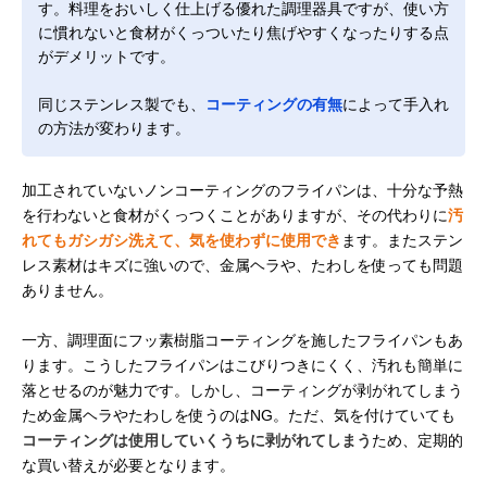
す。料理をおいしく仕上げる優れた調理器具ですが、使い方
に慣れないと食材がくっついたり焦げやすくなったりする点
がデメリットです。
同じステンレス製でも、
コーティングの有無
によって手入れ
の方法が変わります。
加工されていないノンコーティングのフライパンは、十分な予熱
を行わないと食材がくっつくことがありますが、その代わりに
汚
れてもガシガシ洗えて、気を使わずに使用でき
ます。また​​ステン
レス素材はキズに強いので、金属ヘラや、たわしを使っても問題
ありません。
一方、調理面にフッ素樹脂コーティングを施したフライパンもあ
ります。こうしたフライパンはこびりつきにくく、汚れも簡単に
落とせるのが魅力です。しかし、コーティングが剥がれてしまう
ため金属ヘラやたわしを使うのはNG。ただ、気を付けていても
コーティングは使用していくうちに剥がれてしまう
ため、定期的
な買い替えが必要となります。