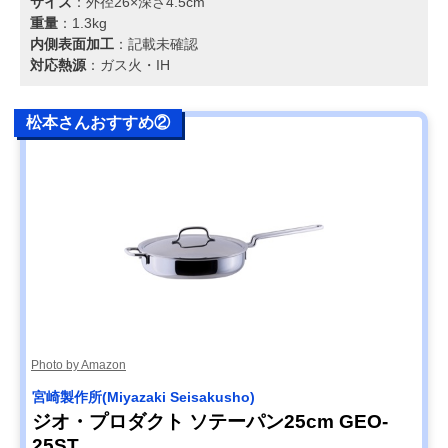
サイズ
：外径26×深さ4.5cm
重量
：1.3kg
内側表面加工
：記載未確認
対応熱源
：ガス火・IH
松本さんおすすめ②
Photo by Amazon
宮崎製作所(Miyazaki Seisakusho)
ジオ・プロダクト ソテーパン25cm GEO-
25ST