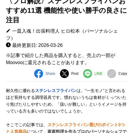
〈プロ解説〉ステンレスフライパンお
すすめ11選 機能性や使い勝手の良さに
注目
一皿入魂！出張料理人 ヒロ松本（パーソナルシェ
フ）
最終更新日: 2026-03-26
※記事で紹介した商品を購入すると、売上の一部が
Moovooに還元されることがあります。
Share
Post
LINE
Copy
耐久性に優れる
ステンレスフライパン
は、“一生モノ”と言われる
ほど長持ちする調理器具です。慣れないうちは食材がくっついた
り焦げたりしやすいため、「扱いが難しい」というイメージを持
っている方も多いのではないでしょうか。
そこでこの記事では、
ステンレスフライパン選びのポイント3つ
と人気商品
について、
家庭料理を作るプロのパーソナルシェフで