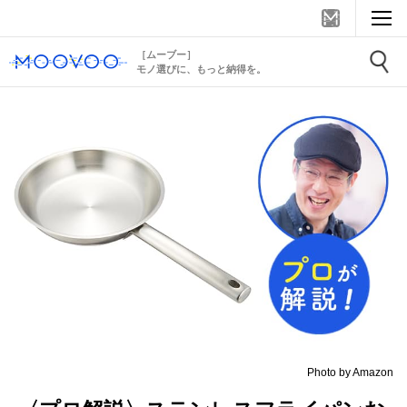
［ムーブー］
モノ選びに、もっと納得を。
Photo by Amazon