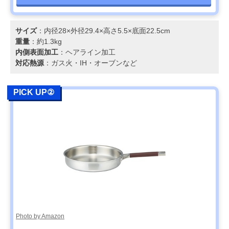
サイズ
：内径28×外径29.4×高さ5.5×底面22.5cm
重量
：約1.3kg
内側表面加工
：ヘアライン加工
対応熱源
：ガス火・IH・オーブンなど
PICK UP②
Photo by Amazon