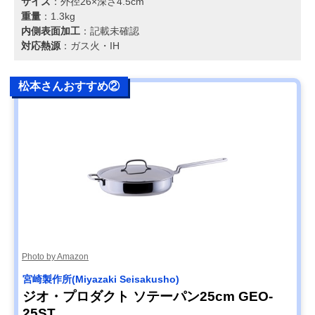
サイズ
：外径26×深さ4.5cm
重量
：1.3kg
内側表面加工
：記載未確認
対応熱源
：ガス火・IH
松本さんおすすめ②
Photo by Amazon
宮崎製作所(Miyazaki Seisakusho)
ジオ・プロダクト ソテーパン25cm GEO-
25ST