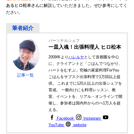
あるヒロ松本さん
に解説していただきました。ぜひ参考にしてく
ださい。
パーソナルシェフ
一皿入魂！出張料理人 ヒロ松本
2009年より
ハレルヤ
として首都圏を中心
に、クライアントと「ごはんでつながり、
ハートをむすぶ」究極の家庭料理ForYou
記事一覧
ごはんをサブスク出張料理で1万回以上提
供。 これまでに120人以上の出張シェフを
育成。 一般向けにも料理レッスン、教
室、イベントを、リアル・オンラインで開
催し、参加者は国内外からのべ1万人を超
える。
Facebook
Instagram
YouTube
website