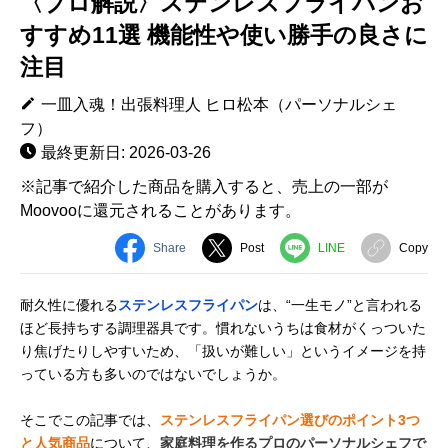
〈プロ解説〉ステンレスフライパンお
すすめ11選 機能性や使い勝手の良さに
注目
一皿入魂！出張料理人 ヒロ松本（パーソナルシェ
フ）
最終更新日: 2026-03-26
※記事で紹介した商品を購入すると、売上の一部が
Moovooに還元されることがあります。
Share
Post
LINE
Copy
耐久性に優れる
ステンレスフライパン
は、“一生モノ”と言われる
ほど長持ちする調理器具です。慣れないうちは食材がくっついた
り焦げたりしやすいため、「扱いが難しい」というイメージを持
っている方も多いのではないでしょうか。
そこでこの記事では、
ステンレスフライパン選びのポイント3つ
と人気商品
について、
家庭料理を作るプロのパーソナルシェフで