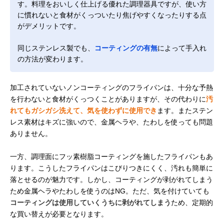
す。料理をおいしく仕上げる優れた調理器具ですが、使い方
に慣れないと食材がくっついたり焦げやすくなったりする点
がデメリットです。
同じステンレス製でも、
コーティングの有無
によって手入れ
の方法が変わります。
加工されていないノンコーティングのフライパンは、十分な予熱
を行わないと食材がくっつくことがありますが、その代わりに
汚
れてもガシガシ洗えて、気を使わずに使用でき
ます。また​​ステン
レス素材はキズに強いので、金属ヘラや、たわしを使っても問題
ありません。
一方、調理面にフッ素樹脂コーティングを施したフライパンもあ
ります。こうしたフライパンはこびりつきにくく、汚れも簡単に
落とせるのが魅力です。しかし、コーティングが剥がれてしまう
ため金属ヘラやたわしを使うのはNG。ただ、気を付けていても
コーティングは使用していくうちに剥がれてしまう
ため、定期的
な買い替えが必要となります。