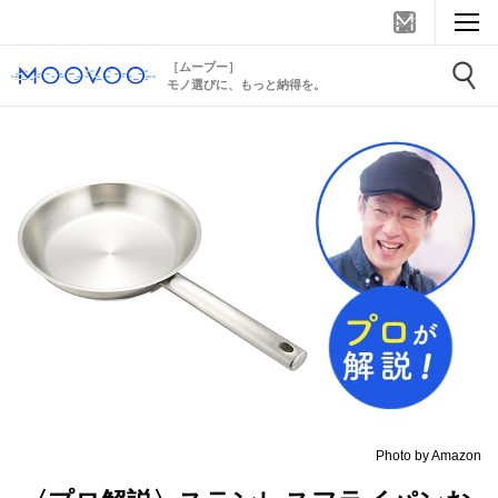
［ムーブー］
モノ選びに、もっと納得を。
Photo by Amazon