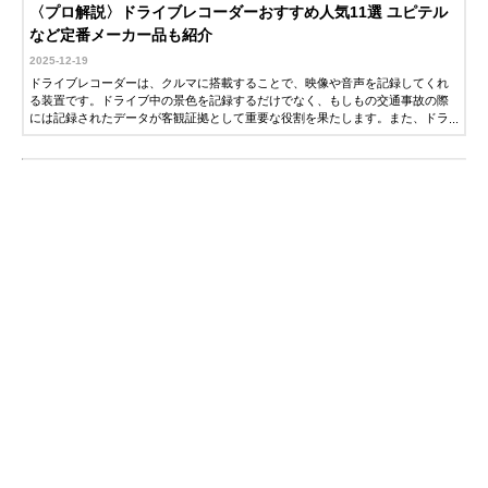
〈プロ解説〉ドライブレコーダーおすすめ人気11選 ユピテル
など定番メーカー品も紹介
2025-12-19
ドライブレコーダーは、クルマに搭載することで、映像や音声を記録してくれ
る装置です。ドライブ中の景色を記録するだけでなく、もしもの交通事故の際
には記録されたデータが客観証拠として重要な役割を果たします。また、ドラ
イブレコーダーを車載することが安全運転を心がけることにもつながるため、
ドライバーにとって大きなメリットです。この記事では、自動車評論家の会田
肇さんに、ドライブレコーダーの選び方とおすすめ商品を紹介していただきま
した。ぜひ参考にしてください。