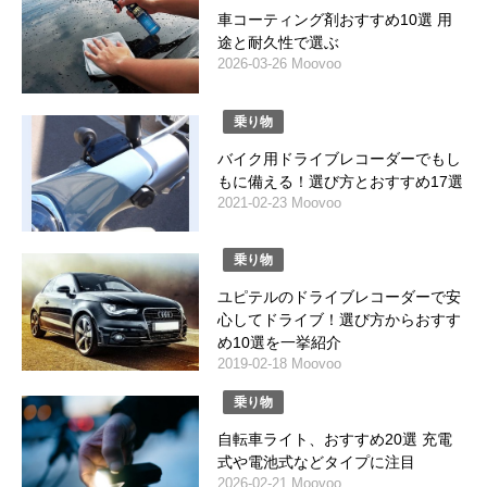
車コーティング剤おすすめ10選 用
途と耐久性で選ぶ
2026-03-26 Moovoo
乗り物
バイク用ドライブレコーダーでもし
もに備える！選び方とおすすめ17選
2021-02-23 Moovoo
乗り物
ユピテルのドライブレコーダーで安
心してドライブ！選び方からおすす
め10選を一挙紹介
2019-02-18 Moovoo
乗り物
自転車ライト、おすすめ20選 充電
式や電池式などタイプに注目
2026-02-21 Moovoo