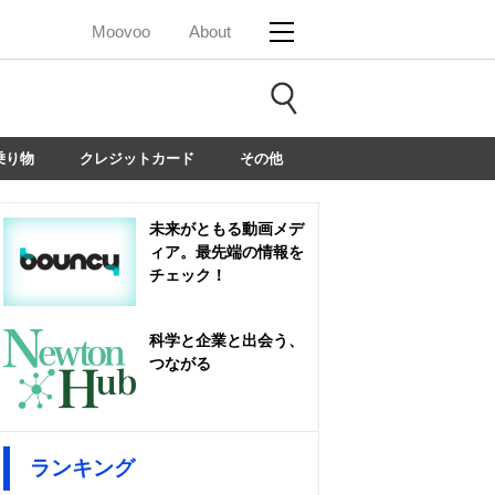
Moovoo
About
乗り物
クレジットカード
その他
未来がともる動画メデ
ィア。最先端の情報を
チェック！
科学と企業と出会う、
つながる
ランキング