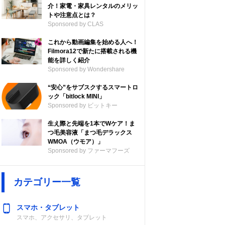
介！家電・家具レンタルのメリッ
トや注意点とは？
Sponsored by CLAS
これから動画編集を始める人へ！
Filmora12で新たに搭載される機
能を詳しく紹介
Sponsored by Wondershare
“安心”をサブスクするスマートロ
ック「bitlock MINI」
Sponsored by ビットキー
生え際と先端を1本でWケア！ま
つ毛美容液「まつ毛デラックス
WMOA（ウモア）」
Sponsored by ファーマフーズ
カテゴリー一覧
スマホ・タブレット
スマホ、アクセサリ、タブレット