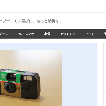
ーブー］
モノ選びに、もっと納得を。
グッズ
PC・スマホ
家電
アウトドア
フード