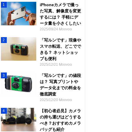
iPhoneカメラで撮っ
1
た写真、解像度を変更
するには？ 手軽にデ
ータ量を小さくしたい
2025/09/24 Moovoo
「写ルンです」現像や
2
スマホ転送、どこでで
きる？ ネットショッ
プも便利
2025/12/21 Moovoo
「写ルンです」の値段
3
は？ 写真プリントや
データ化までの料金を
徹底調査
2025/12/20 Moovoo
【初心者必見】カメラ
4
の持ち運びはどうする
べき？おすすめカメラ
バッグも紹介