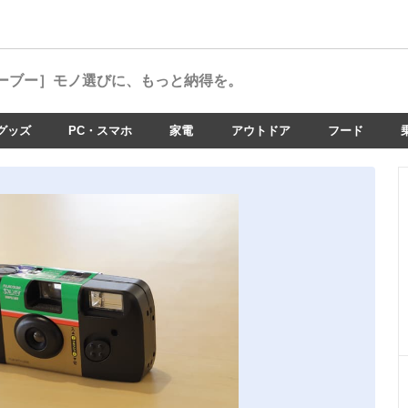
ーブー］
モノ選びに、もっと納得を。
グッズ
PC・スマホ
家電
アウトドア
フード