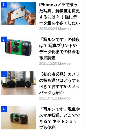
iPhoneカメラで撮っ
1
た写真、解像度を変更
するには？ 手軽にデ
ータ量を小さくしたい
2025/09/24 Moovoo
「写ルンです」の値段
2
は？ 写真プリントや
データ化までの料金を
徹底調査
2025/12/20 Moovoo
【初心者必見】カメラ
3
の持ち運びはどうする
べき？おすすめカメラ
バッグも紹介
2025/07/12 Moovoo
「写ルンです」現像や
4
スマホ転送、どこでで
きる？ ネットショッ
プも便利