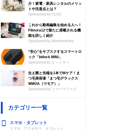
介！家電・家具レンタルのメリッ
トや注意点とは？
Sponsored by CLAS
これから動画編集を始める人へ！
Filmora12で新たに搭載される機
能を詳しく紹介
Sponsored by Wondershare
“安心”をサブスクするスマートロ
ック「bitlock MINI」
Sponsored by ビットキー
生え際と先端を1本でWケア！ま
つ毛美容液「まつ毛デラックス
WMOA（ウモア）」
Sponsored by ファーマフーズ
カテゴリー一覧
スマホ・タブレット
スマホ、アクセサリ、タブレット