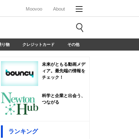
Moovoo
About
乗り物
クレジットカード
その他
未来がともる動画メデ
ィア。最先端の情報を
チェック！
科学と企業と出会う、
つながる
ランキング