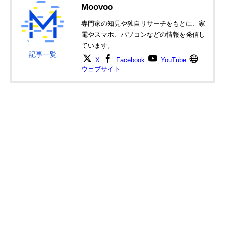
ロジクール K780
大型タブレットを
幅38×奥行15.8
Moovoo
Amazonで見る
マルチデバイス ワ
立てられるスタン
さ2.2（後部）c
イヤレスキーボー
ド付き
専門家の知見や独自リサーチをもとに、家
ド
電やスマホ、パソコンなどの情報を発信し
ています。
記事一覧
X
Facebook
YouTube
ウェブサイト
ロジクール K580
超薄型＆スマホを
幅37.35×奥行
Amazonで見る
スリム マルチデバ
立てられるデザイ
14.39×高さ
イス ワイヤレスキ
ン
2.13cm
ーボード
アンカー・ジャパ
200gを切る軽量設
約幅28.4×奥行
Amazonで見る
ン ウルトラスリム
計
12.2×高さ1.85c
Bluetooth ワイヤ
レスキーボード
ロジクール MX
使い心地にこだわ
幅29.599×奥行
Amazonで見る
Keys Miniキーボ
りたい方に
13.195×高さ
ード KX700
2.097cm