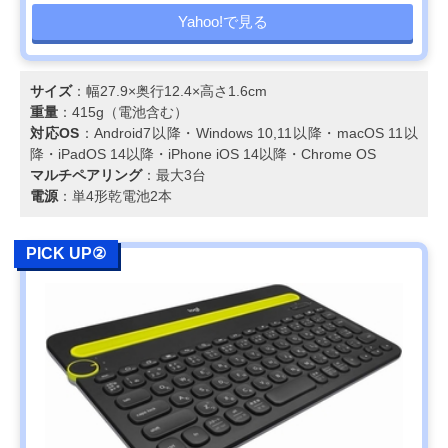
Yahoo!で見る
サイズ
：幅27.9×奥行12.4×高さ1.6cm
重量
：415g（電池含む）
対応OS
：Android7以降・Windows 10,11以降・macOS 11以
降・iPadOS 14以降・iPhone iOS 14以降・Chrome OS
マルチペアリング
：最大3台
電源
：単4形乾電池2本
PICK UP②