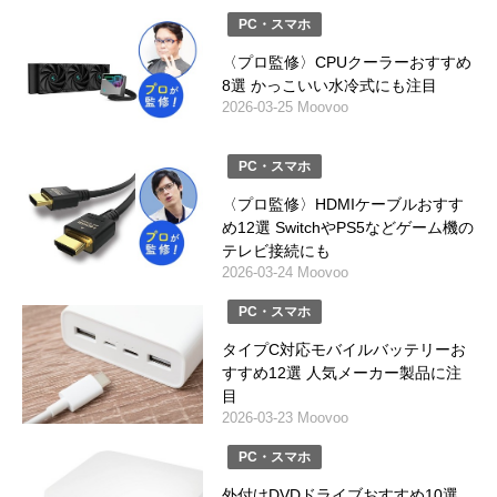
PC・スマホ
〈プロ監修〉CPUクーラーおすすめ
8選 かっこいい水冷式にも注目
2026-03-25 Moovoo
PC・スマホ
〈プロ監修〉HDMIケーブルおすす
め12選 SwitchやPS5などゲーム機の
テレビ接続にも
2026-03-24 Moovoo
PC・スマホ
タイプC対応モバイルバッテリーお
すすめ12選 人気メーカー製品に注
目
2026-03-23 Moovoo
PC・スマホ
外付けDVDドライブおすすめ10選