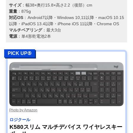
サイズ
：幅38×奥行15.8×高さ2.2（後部）cm
重量
：875g
対応OS
：Android7以降・Windows 10,11以降・macOS 10.15
以降・iPadOS 13.4以降・iPhone iOS 11以降・Chrome OS
マルチペアリング
：最大3台
電源
：単4形乾電池2本
PICK UP⑤
Photo by Amazon
ロジクール
K580スリム マルチデバイス ワイヤレスキー