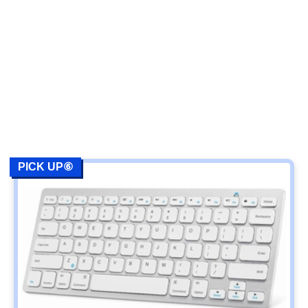
PICK UP⑥