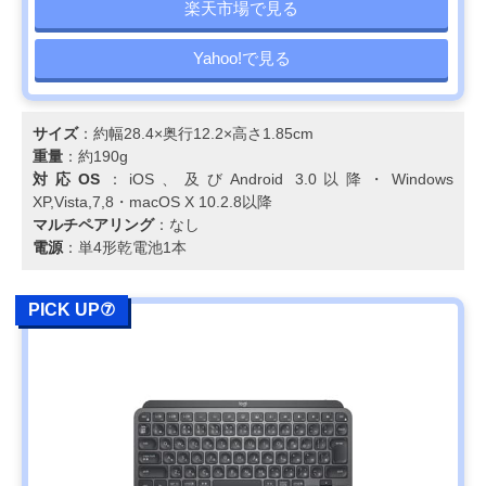
楽天市場で見る
Yahoo!で見る
サイズ
：約幅28.4×奥行12.2×高さ1.85cm
重量
：約190g
対応OS
：iOS、及びAndroid 3.0以降・Windows
XP,Vista,7,8・macOS X 10.2.8以降
マルチペアリング
：なし
電源
：単4形乾電池1本
PICK UP⑦