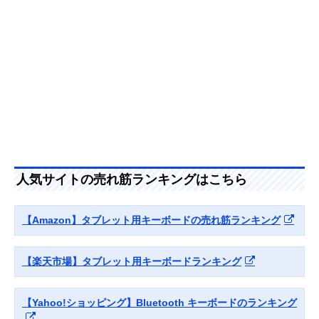
エレコム ワイヤレ
スタンドになるカ
幅29.1×奥行9.2
Amazonで見る
スBluetoothキーボ
バーつき
高さ0.8cm（開
ード TK-FLP01BK
た状態）
サンワダイレクト
テンキー付きのパ
：幅37×奥行12
楽天市場で見る
折りたたみ式
ンタグラフ式
高さ1.3cm（開
Bluetoothキーボー
た状態）
ド 400-SKB080
人気サイトの売れ筋ランキングはこちら
【Amazon】タブレット用キーボードの売れ筋ランキング
【楽天市場】タブレット用キーボードランキング
【Yahoo!ショッピング】Bluetooth キーボードのランキング