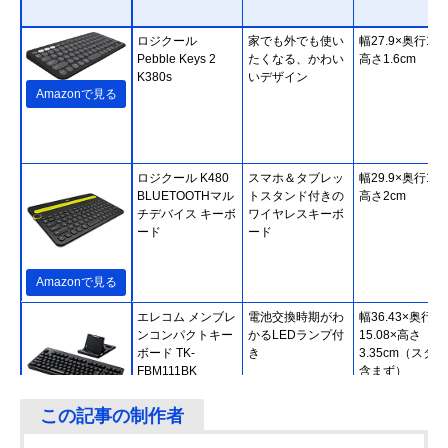
ロジクール
家でも外でも使い
幅27.9×奥行12.
Pebble Keys 2
たくなる、かわい
高さ1.6cm
K380s
いデザイン
Amazonで見る
ロジクール K480
スマホ＆タブレッ
幅29.9×奥行19.
BLUETOOTHマル
トスタンド付きの
高さ2cm
チデバイス キーボ
ワイヤレスキーボ
ード
ード
Amazonで見る
エレコム メンブレ
電池交換時期がわ
幅36.43×奥行
ンコンパクトキー
かるLEDランプ付
15.08×高さ
ボード TK-
き
3.35cm（スタ
FBM111BK
含まず）
Amazonで見る