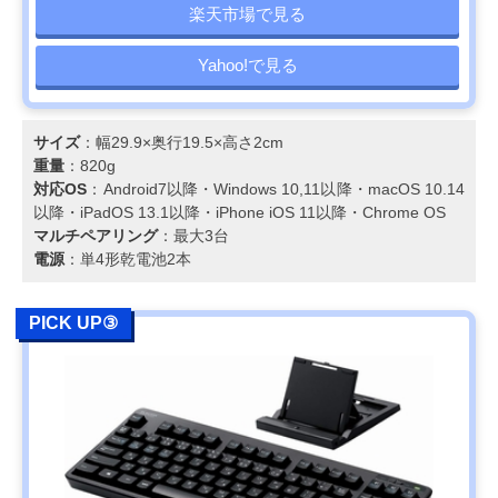
楽天市場で見る
Yahoo!で見る
サイズ
：幅29.9×奥行19.5×高さ2cm
重量
：820g
対応OS
：Android7以降・Windows 10,11以降・macOS 10.14
以降・iPadOS 13.1以降・iPhone iOS 11以降・Chrome OS
マルチペアリング
：最大3台
電源
：単4形乾電池2本
PICK UP③