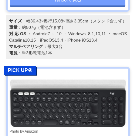
サイズ
：幅36.43×奥行15.08×高さ3.35cm（スタンド含まず）
重量
：約507g（電池含まず）
対応OS
：Android7～10・Windows 8.1,10,11・macOS
Catalina10.15・iPadOS13.4・iPhone iOS13.4
マルチペアリング
：最大3台
電源
：単3形乾電池1本
PICK UP④
Photo by Amazon