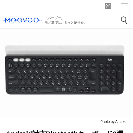
［ムーブー］
モノ選びに、もっと納得を。
Photo by Amazon