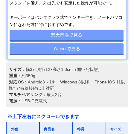
スタンドを備え、外出先でも安定した操作が可能です。
キーボードはパンタグラフ式でテンキー付き。ノートパソコ
ンになれた方に特におすすめです。
楽天市場で見る
Yahoo!で見る
サイズ
：幅37×奥行12×高さ1.3cm（開いた状態）
重量
：約350g
対応OS
：Android8～14*・Windows 8以降・iPhone iOS 11以
降*（*有線接続は非対応）
マルチペアリング
：最大2台
電源
：USB-C充電式
※上下左右にスクロールできます
外観
商品名
特長
サイズ