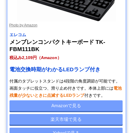
Photo by Amazon
エレコム
メンブレンコンパクトキーボード TK-
FBM111BK
税込み2,109円（Amazon）
電池交換時期がわかるLEDランプ付き
付属のタブレットスタンドは4段階の角度調節が可能です。
画面タッチに役立つ、滑り止め付きです。本体上部には
電池
残量が少ないときに点滅するLEDランプ
付きです。
Amazonで見る
楽天市場で見る
Yahoo!で見る