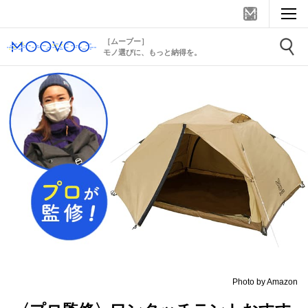
［ムーブー］
モノ選びに、もっと納得を。
Photo by Amazon