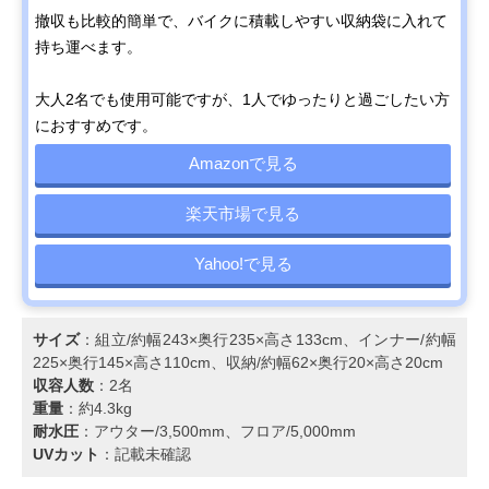
撤収も比較的簡単で、バイクに積載しやすい収納袋に入れて
持ち運べます。
大人2名でも使用可能ですが、1人でゆったりと過ごしたい方
におすすめです。
Amazonで見る
楽天市場で見る
Yahoo!で見る
サイズ
：組立/約幅243×奥行235×高さ133cm、インナー/約幅
225×奥行145×高さ110cm、収納/約幅62×奥行20×高さ20cm
収容人数
：2名
重量
：約4.3kg
耐水圧
：アウター/3,500mm、フロア/5,000mm
UVカット
：記載未確認