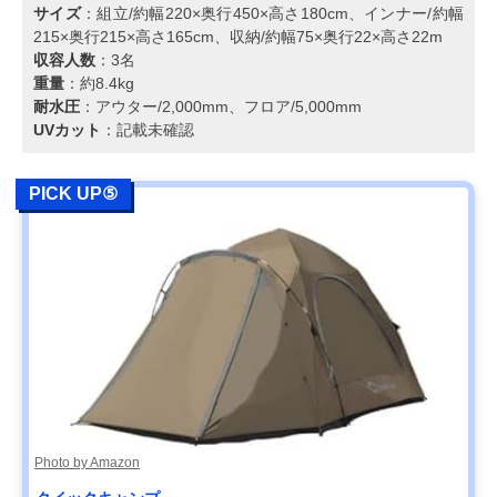
サイズ
：組立/約幅220×奥行450×高さ180cm、インナー/約幅
215×奥行215×高さ165cm、収納/約幅75×奥行22×高さ22m
収容人数
：3名
重量
：約8.4kg
耐水圧
：アウター/2,000mm、フロア/5,000mm
UVカット
：記載未確認
PICK UP⑤
Photo by Amazon