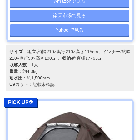
Amazonで見る
楽天市場で見る
Yahoo!で見る
サイズ
：組立/約幅210×奥行210×高さ115cm、インナー/約幅
210×奥行90×高さ100cm、収納/約直径17×65cm
収容人数
：1人
重量
：約4.3kg
耐水圧
：約1,500mm
UVカット
：記載未確認
PICK UP②