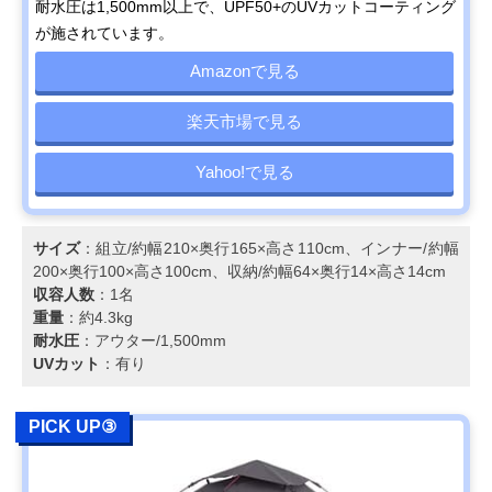
耐水圧は1,500mm以上で、UPF50+のUVカットコーティング
が施されています。
Amazonで見る
楽天市場で見る
Yahoo!で見る
サイズ
：組立/約幅210×奥行165×高さ110cm、インナー/約幅
200×奥行100×高さ100cm、収納/約幅64×奥行14×高さ14cm
収容人数
：1名
重量
：約4.3kg
耐水圧
：アウター/1,500mm
UVカット
：有り
PICK UP③