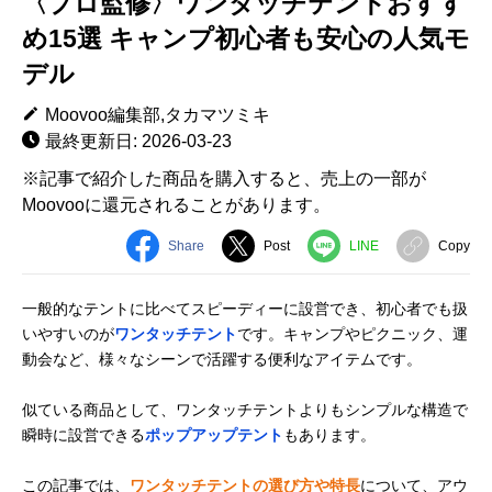
〈プロ監修〉ワンタッチテントおすす
め15選 キャンプ初心者も安心の人気モ
デル
Moovoo編集部,タカマツミキ
最終更新日: 2026-03-23
※記事で紹介した商品を購入すると、売上の一部が
Moovooに還元されることがあります。
Share
Post
LINE
Copy
一般的なテントに比べてスピーディーに設営でき、初心者でも扱
いやすいのが
ワンタッチテント
です。キャンプやピクニック、運
動会など、様々なシーンで活躍する便利なアイテムです。
似ている商品として、ワンタッチテントよりもシンプルな構造で
瞬時に設営できる
ポップアップテント
もあります。
この記事では、
ワンタッチテントの選び方や特長
について、アウ