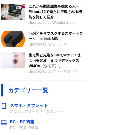
これから動画編集を始める人へ！
Filmora12で新たに搭載される機
能を詳しく紹介
Sponsored by Wondershare
“安心”をサブスクするスマートロ
ック「bitlock MINI」
Sponsored by ビットキー
生え際と先端を1本でWケア！ま
つ毛美容液「まつ毛デラックス
WMOA（ウモア）」
Sponsored by ファーマフーズ
カテゴリー一覧
スマホ・タブレット
スマホ、アクセサリ、タブレット
PC・PC関連
PC、PC周辺機器