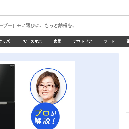
ーブー］
モノ選びに、もっと納得を。
グッズ
PC・スマホ
家電
アウトドア
フード