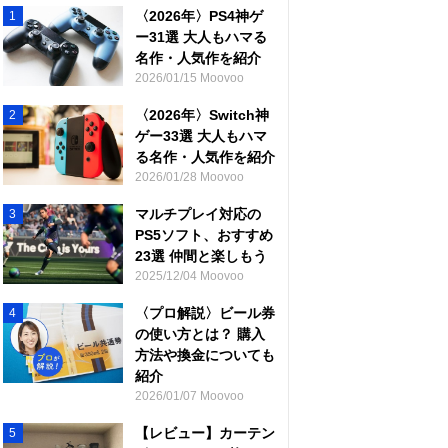
〈2026年〉PS4神ゲ
1
ー31選 大人もハマる
名作・人気作を紹介
2026/01/15 Moovoo
〈2026年〉Switch神
2
ゲー33選 大人もハマ
る名作・人気作を紹介
2026/01/28 Moovoo
マルチプレイ対応の
3
PS5ソフト、おすすめ
23選 仲間と楽しもう
2025/12/04 Moovoo
〈プロ解説〉ビール券
4
の使い方とは？ 購入
方法や換金についても
紹介
2026/01/07 Moovoo
【レビュー】カーテン
5