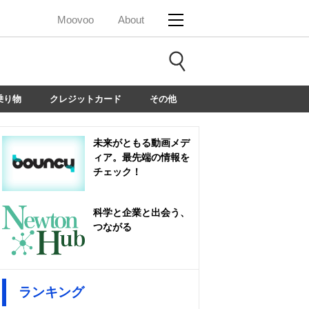
Moovoo
About
乗り物
クレジットカード
その他
未来がともる動画メデ
ィア。最先端の情報を
チェック！
科学と企業と出会う、
つながる
ランキング