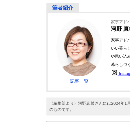
家事アド
河野 真
家事アド
いい暮ら
や思い込
暮らしづ
Insta
記事一覧
〈編集部より〉河野真希さんには2024年
のものです。