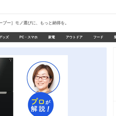
ーブー］
モノ選びに、もっと納得を。
グッズ
PC・スマホ
家電
アウトドア
フード