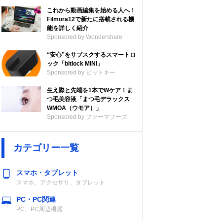
これから動画編集を始める人へ！
Filmora12で新たに搭載される機
能を詳しく紹介
Sponsored by Wondershare
“安心”をサブスクするスマートロ
ック「bitlock MINI」
Sponsored by ビットキー
生え際と先端を1本でWケア！ま
つ毛美容液「まつ毛デラックス
WMOA（ウモア）」
Sponsored by ファーマフーズ
カテゴリー一覧
スマホ・タブレット
スマホ、アクセサリ、タブレット
PC・PC関連
PC、PC周辺機器