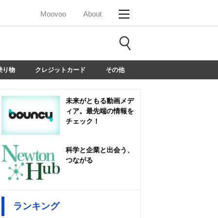
Moovoo
About
乗り物
クレジットカード
その他
未来がともる動画メデ
ィア。最先端の情報を
チェック！
科学と企業と出会う、
つながる
ランキング