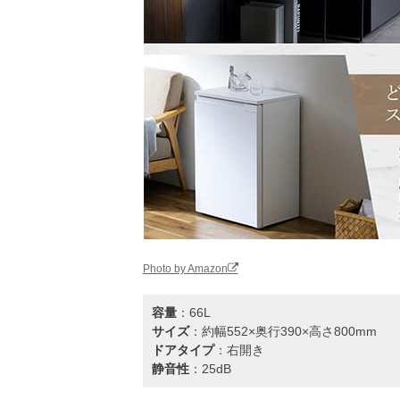
Photo by Amazon
容量
：66L
サイズ
：約幅552×奥行390×高さ800mm
ドアタイプ
：右開き
静音性
：25dB