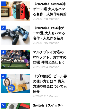
〈2026年〉Switch神
1
ゲー33選 大人もハマ
る名作・人気作を紹介
2026/01/28 Moovoo
〈2026年〉PS4神ゲ
2
ー31選 大人もハマる
名作・人気作を紹介
2026/01/15 Moovoo
マルチプレイ対応の
3
PS5ソフト、おすすめ
23選 仲間と楽しもう
2025/12/04 Moovoo
〈プロ解説〉ビール券
4
の使い方とは？ 購入
方法や換金についても
紹介
2026/01/07 Moovoo
Switch（スイッチ）
5