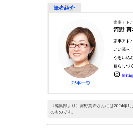
家事アド
河野 真
家事アド
いい暮ら
や思い込
暮らしづ
Insta
記事一覧
〈編集部より〉河野真希さんには2024年
のものです。