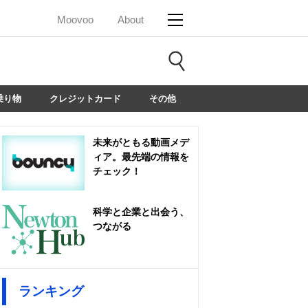
Moovoo
About
乗り物
クレジットカード
その他
未来がともる動画メデ
ィア。最先端の情報を
チェック！
科学と企業と出会う、
つながる
ランキング