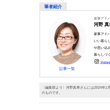
家事アド
河野 真
家事アド
いい暮ら
や思い込
暮らしづ
Insta
記事一覧
〈編集部より〉河野真希さんには2024年
のものです。