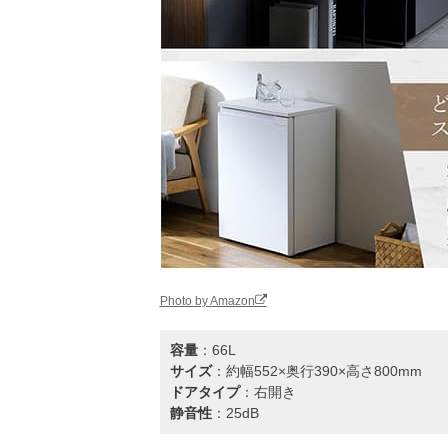
Photo by Amazon
容量
：66L
サイズ
：約幅552×奥行390×高さ800mm
ドアタイプ
：右開き
静音性
：25dB