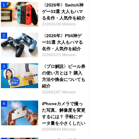
〈2026年〉Switch神
1
ゲー33選 大人もハマ
る名作・人気作を紹介
2026/01/28 Moovoo
〈2026年〉PS4神ゲ
2
ー31選 大人もハマる
名作・人気作を紹介
2026/01/15 Moovoo
〈プロ解説〉ビール券
3
の使い方とは？ 購入
方法や換金についても
紹介
2026/01/07 Moovoo
iPhoneカメラで撮っ
4
た写真、解像度を変更
するには？ 手軽にデ
ータ量を小さくしたい
2025/09/24 Moovoo