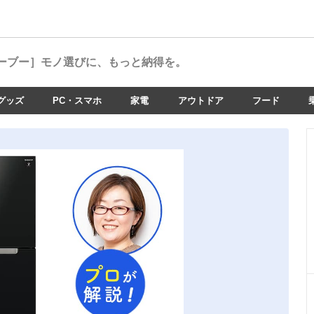
ーブー］
モノ選びに、もっと納得を。
グッズ
PC・スマホ
家電
アウトドア
フード