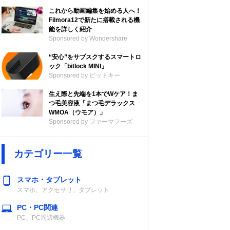
これから動画編集を始める人へ！
Filmora12で新たに搭載される機
能を詳しく紹介
Sponsored by Wondershare
“安心”をサブスクするスマートロ
ック「bitlock MINI」
Sponsored by ビットキー
生え際と先端を1本でWケア！ま
つ毛美容液「まつ毛デラックス
WMOA（ウモア）」
Sponsored by ファーマフーズ
カテゴリー一覧
スマホ・タブレット
スマホ、アクセサリ、タブレット
PC・PC関連
PC、PC周辺機器