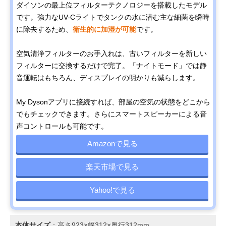
ダイソンの最上位フィルターテクノロジーを搭載したモデル
です。強力なUV-Cライトでタンクの水に潜む主な細菌を瞬時
に除去するため、
衛生的に加湿が可能
です。
空気清浄フィルターのお手入れは、古いフィルターを新しい
フィルターに交換するだけで完了。「ナイトモード」では静
音運転はもちろん、ディスプレイの明かりも減らします。
My Dysonアプリに接続すれば、部屋の空気の状態をどこから
でもチェックできます。さらにスマートスピーカーによる音
声コントロールも可能です。
Amazonで見る
楽天市場で見る
Yahoo!で見る
本体サイズ
：高さ923×幅312×奥行312mm