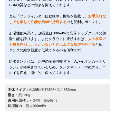
レル物質などの働きを抑えてくれます。
また「プレフィルター自動掃除」機能を搭載し、
お手入れな
しでも集じん性能が約99%持続する
のも便利なポイント。
加湿性能も高く、加湿量は900ml/hと業界トップクラスの加
湿性能を誇ります。またクラウドに接続すれば、
人の在室／
不在を判別し、人がいないときはムダな加湿を抑える
ため、
タンクの給水頻度が低減できるのも便利です。
給水タンクには、水中の菌を抑制する「Ag+イオンカートリ
ッジ」が搭載されているため、タンクやトレーのぬめり、ニ
オイを抑え、衛生的に保ってくれます。
本体サイズ
：幅395×奥行305×高さ650mm
重さ
：約13kg
適用床面積
：～34畳（約56㎡）
加湿能力
：最大900ml/h