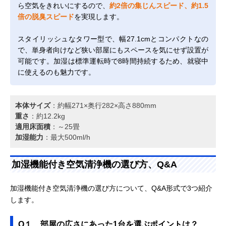
ら空気をきれいにするので、
約2倍の集じんスピード、約1.5
倍の脱臭スピード
を実現します。
スタイリッシュなタワー型で、幅27.1cmとコンパクトなの
で、単身者向けなど狭い部屋にもスペースを気にせず設置が
可能です。加湿は標準運転時で8時間持続するため、就寝中
に使えるのも魅力です。
本体サイズ
：約幅271×奥行282×高さ880mm
重さ
：約12.2kg
適用床面積
：～25畳
加湿能力
：最大500ml/h
加湿機能付き空気清浄機の選び方、Q&A
加湿機能付き空気清浄機の選び方について、Q&A形式で3つ紹介
します。
Q１、部屋の広さにあった1台を選ぶポイントは？