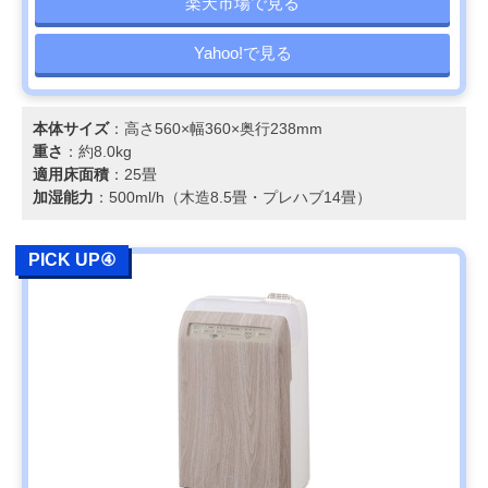
楽天市場で見る
Yahoo!で見る
本体サイズ
：高さ560×幅360×奥行238mm
重さ
：約8.0kg
適用床面積
：25畳
加湿能力
：500ml/h（木造8.5畳・プレハブ14畳）
PICK UP④