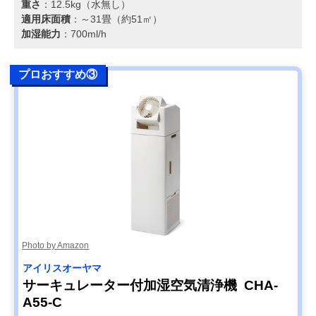
重さ
：12.5kg（水無し）
適用床面積
：～31畳（約51㎡）
加湿能力
：700ml/h
プロおすすめ③
Photo by Amazon
アイリスオーヤマ
サーキュレーター付加湿空気清浄機 CHA-
A55-C