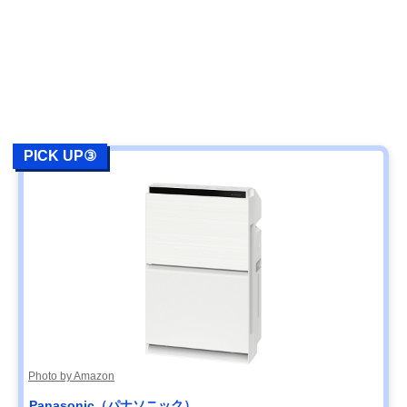
PICK UP③
Photo by Amazon
Panasonic（パナソニック）