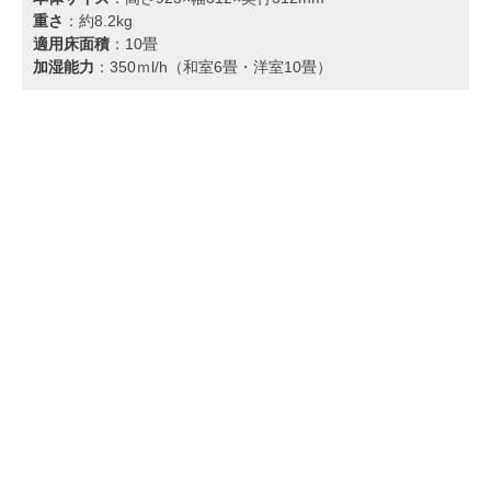
重さ
：約8.2kg
適用床面積
：10畳
加湿能力
：350ｍl/h（和室6畳・洋室10畳）