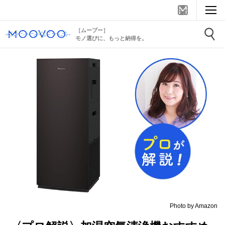
［ムーブー］
モノ選びに、もっと納得を。
Photo by Amazon