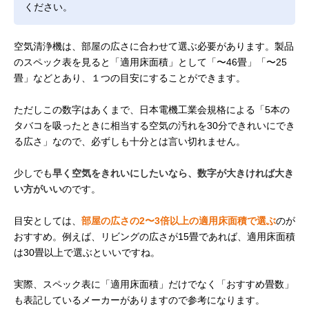
ください。
空気清浄機は、部屋の広さに合わせて選ぶ必要があります。製品
のスペック表を見ると「適用床面積」として「〜46畳」「〜25
畳」などとあり、１つの目安にすることができます。
ただしこの数字はあくまで、日本電機工業会規格による「5本の
タバコを吸ったときに相当する空気の汚れを30分できれいにでき
る広さ」なので、必ずしも十分とは言い切れません。
少しでも
早く空気をきれいにしたいなら、数字が大きければ大き
い方がいい
のです。
目安としては、
部屋の広さの2〜3倍以上の適用床面積で選ぶ
のが
おすすめ。例えば、リビングの広さが15畳であれば、適用床面積
は30畳以上で選ぶといいですね。
実際、スペック表に「適用床面積」だけでなく「おすすめ畳数」
も表記しているメーカーがありますので参考になります。