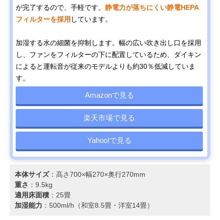
が完了するので、手軽です。
静電力が落ちにくい静電HEPA
フィルターを採用
しています。
加湿する水の細菌を抑制します。幅の広い吹き出し口を採用
し、ファンをフィルターの下に配置しているため、ダイキン
によると運転音が従来のモデルよりも約30％低減していま
す。
Amazonで見る
楽天市場で見る
Yahoo!で見る
本体サイズ
：高さ700×幅270×奥行270mm
重さ
：9.5kg
適用床面積
：25畳
加湿能力
：500ml/h（和室8.5畳・洋室14畳）