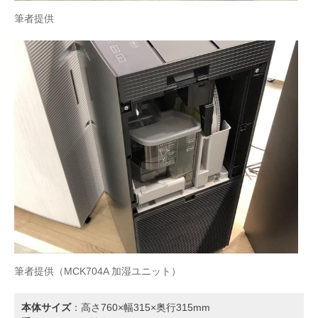
筆者提供
筆者提供（MCK704A 加湿ユニット）
本体サイズ
：高さ760×幅315×奥行315mm