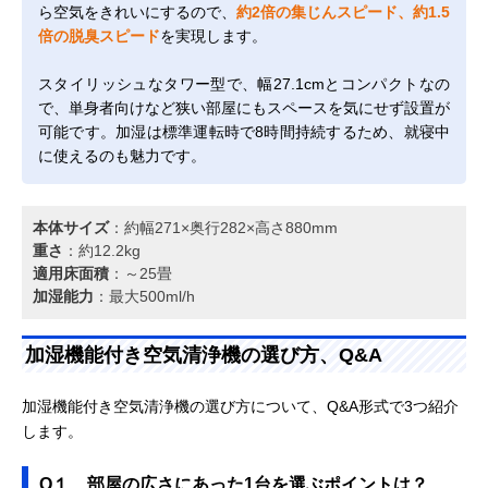
ら空気をきれいにするので、
約2倍の集じんスピード、約1.5
倍の脱臭スピード
を実現します。
スタイリッシュなタワー型で、幅27.1cmとコンパクトなの
で、単身者向けなど狭い部屋にもスペースを気にせず設置が
可能です。加湿は標準運転時で8時間持続するため、就寝中
に使えるのも魅力です。
本体サイズ
：約幅271×奥行282×高さ880mm
重さ
：約12.2kg
適用床面積
：～25畳
加湿能力
：最大500ml/h
加湿機能付き空気清浄機の選び方、Q&A
加湿機能付き空気清浄機の選び方について、Q&A形式で3つ紹介
します。
Q１、部屋の広さにあった1台を選ぶポイントは？