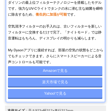
ダイソンの最上位フィルターテクノロジーを搭載したモデル
です。強力なUV-Cライトでタンクの水に潜む主な細菌を瞬時
に除去するため、
衛生的に加湿が可能
です。
空気清浄フィルターのお手入れは、古いフィルターを新しい
フィルターに交換するだけで完了。「ナイトモード」では静
音運転はもちろん、ディスプレイの明かりも減らします。
My Dysonアプリに接続すれば、部屋の空気の状態をどこから
でもチェックできます。さらにスマートスピーカーによる音
声コントロールも可能です。
Amazonで見る
楽天市場で見る
Yahoo!で見る
本体サイズ
：高さ923×幅312×奥行312mm