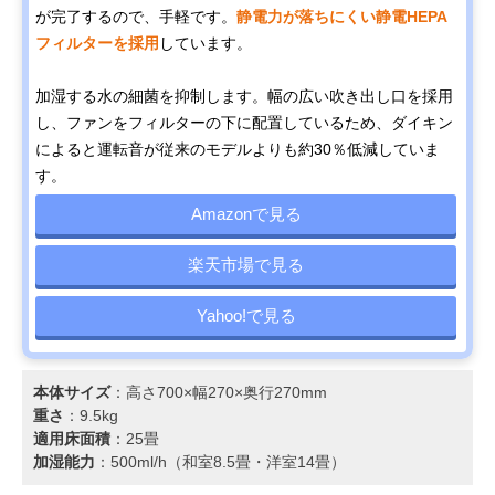
が完了するので、手軽です。
静電力が落ちにくい静電HEPA
フィルターを採用
しています。
加湿する水の細菌を抑制します。幅の広い吹き出し口を採用
し、ファンをフィルターの下に配置しているため、ダイキン
によると運転音が従来のモデルよりも約30％低減していま
す。
Amazonで見る
楽天市場で見る
Yahoo!で見る
本体サイズ
：高さ700×幅270×奥行270mm
重さ
：9.5kg
適用床面積
：25畳
加湿能力
：500ml/h（和室8.5畳・洋室14畳）