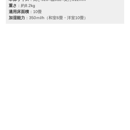
重さ
：約8.2kg
適用床面積
：10畳
加湿能力
：350ｍl/h（和室6畳・洋室10畳）