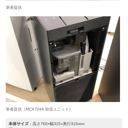
筆者提供
筆者提供（MCK704A 加湿ユニット）
本体サイズ
：高さ760×幅315×奥行315mm