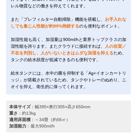
レル物質などの働きを抑えてくれます。
また「プレフィルター自動掃除」機能を搭載し、
お手入れな
しでも集じん性能が約99%持続する
のも便利なポイント。
加湿性能も高く、加湿量は900ml/hと業界トップクラスの加
湿性能を誇ります。またクラウドに接続すれば、
人の在室／
不在を判別し、人がいないときはムダな加湿を抑える
ため、
タンクの給水頻度が低減できるのも便利です。
給水タンクには、水中の菌を抑制する「Ag+イオンカートリ
ッジ」が搭載されているため、タンクやトレーのぬめり、ニ
オイを抑え、衛生的に保ってくれます。
本体サイズ
：幅395×奥行305×高さ650mm
重さ
：約13kg
適用床面積
：～34畳（約56㎡）
加湿能力
：最大900ml/h