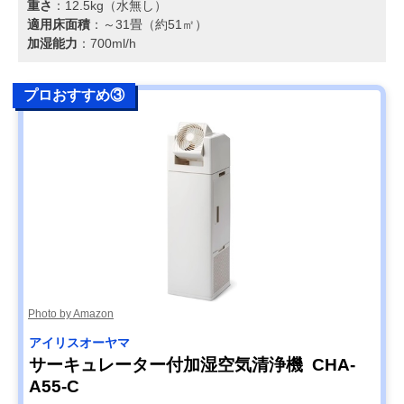
重さ
：12.5kg（水無し）
適用床面積
：～31畳（約51㎡）
加湿能力
：700ml/h
プロおすすめ③
Photo by Amazon
アイリスオーヤマ
サーキュレーター付加湿空気清浄機 CHA-
A55-C