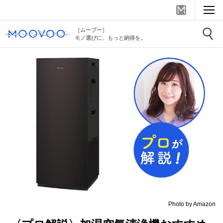
［ムーブー］
モノ選びに、もっと納得を。
Photo by Amazon