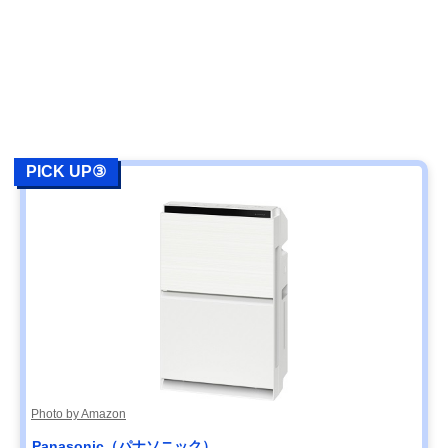
PICK UP③
Photo by Amazon
Panasonic（パナソニック）