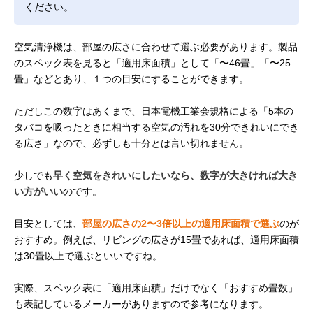
ください。
空気清浄機は、部屋の広さに合わせて選ぶ必要があります。製品
のスペック表を見ると「適用床面積」として「〜46畳」「〜25
畳」などとあり、１つの目安にすることができます。
ただしこの数字はあくまで、日本電機工業会規格による「5本の
タバコを吸ったときに相当する空気の汚れを30分できれいにでき
る広さ」なので、必ずしも十分とは言い切れません。
少しでも
早く空気をきれいにしたいなら、数字が大きければ大き
い方がいい
のです。
目安としては、
部屋の広さの2〜3倍以上の適用床面積で選ぶ
のが
おすすめ。例えば、リビングの広さが15畳であれば、適用床面積
は30畳以上で選ぶといいですね。
実際、スペック表に「適用床面積」だけでなく「おすすめ畳数」
も表記しているメーカーがありますので参考になります。