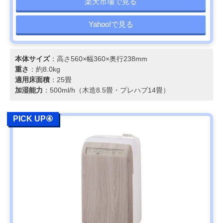
楽天市場で見る
Yahoo!で見る
本体サイズ
：高さ560×幅360×奥行238mm
重さ
：約8.0kg
適用床面積
：25畳
加湿能力
：500ml/h（木造8.5畳・プレハブ14畳）
PICK UP④