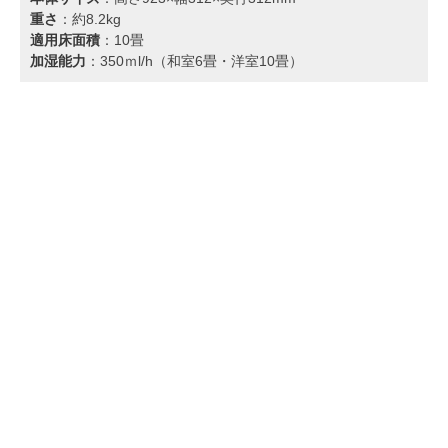
重さ
：約8.2kg
適用床面積
：10畳
加湿能力
：350ｍl/h（和室6畳・洋室10畳）