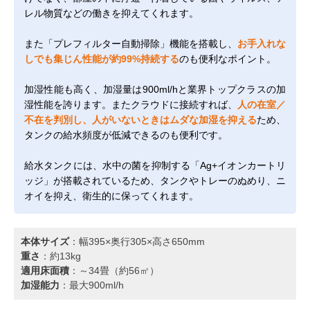
レル物質などの働きを抑えてくれます。
また「プレフィルター自動掃除」機能を搭載し、
お手入れな
しでも集じん性能が約99%持続する
のも便利なポイント。
加湿性能も高く、加湿量は900ml/hと業界トップクラスの加
湿性能を誇ります。またクラウドに接続すれば、
人の在室／
不在を判別し、人がいないときはムダな加湿を抑える
ため、
タンクの給水頻度が低減できるのも便利です。
給水タンクには、水中の菌を抑制する「Ag+イオンカートリ
ッジ」が搭載されているため、タンクやトレーのぬめり、ニ
オイを抑え、衛生的に保ってくれます。
本体サイズ
：幅395×奥行305×高さ650mm
重さ
：約13kg
適用床面積
：～34畳（約56㎡）
加湿能力
：最大900ml/h