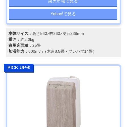
楽天市場で見る
Yahoo!で見る
本体サイズ
：高さ560×幅360×奥行238mm
重さ
：約8.0kg
適用床面積
：25畳
加湿能力
：500ml/h（木造8.5畳・プレハブ14畳）
PICK UP④