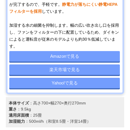
が完了するので、手軽です。
静電力が落ちにくい静電HEPA
フィルターを採用
しています。
加湿する水の細菌を抑制します。幅の広い吹き出し口を採用
し、ファンをフィルターの下に配置しているため、ダイキン
によると運転音が従来のモデルよりも約30％低減していま
す。
Amazonで見る
楽天市場で見る
Yahoo!で見る
本体サイズ
：高さ700×幅270×奥行270mm
重さ
：9.5kg
適用床面積
：25畳
加湿能力
：500ml/h（和室8.5畳・洋室14畳）