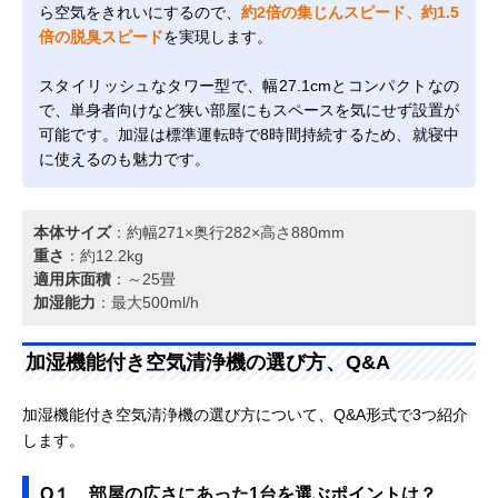
ら空気をきれいにするので、
約2倍の集じんスピード、約1.5
倍の脱臭スピード
を実現します。
スタイリッシュなタワー型で、幅27.1cmとコンパクトなの
で、単身者向けなど狭い部屋にもスペースを気にせず設置が
可能です。加湿は標準運転時で8時間持続するため、就寝中
に使えるのも魅力です。
本体サイズ
：約幅271×奥行282×高さ880mm
重さ
：約12.2kg
適用床面積
：～25畳
加湿能力
：最大500ml/h
加湿機能付き空気清浄機の選び方、Q&A
加湿機能付き空気清浄機の選び方について、Q&A形式で3つ紹介
します。
Q１、部屋の広さにあった1台を選ぶポイントは？