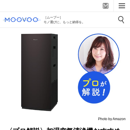
［ムーブー］
モノ選びに、もっと納得を。
Photo by Amazon