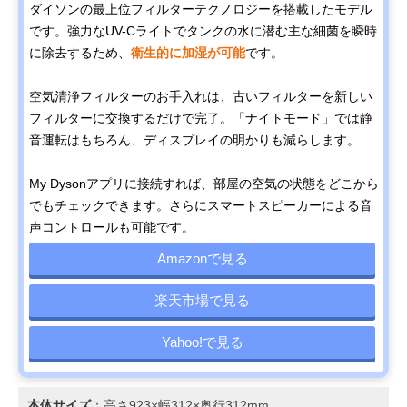
ダイソンの最上位フィルターテクノロジーを搭載したモデル
です。強力なUV-Cライトでタンクの水に潜む主な細菌を瞬時
に除去するため、
衛生的に加湿が可能
です。
空気清浄フィルターのお手入れは、古いフィルターを新しい
フィルターに交換するだけで完了。「ナイトモード」では静
音運転はもちろん、ディスプレイの明かりも減らします。
My Dysonアプリに接続すれば、部屋の空気の状態をどこから
でもチェックできます。さらにスマートスピーカーによる音
声コントロールも可能です。
Amazonで見る
楽天市場で見る
Yahoo!で見る
本体サイズ
：高さ923×幅312×奥行312mm