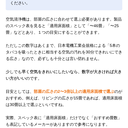
ください。
空気清浄機は、部屋の広さに合わせて選ぶ必要があります。製品
のスペック表を見ると「適用床面積」として「〜46畳」「〜25
畳」などとあり、１つの目安にすることができます。
ただしこの数字はあくまで、日本電機工業会規格による「5本の
タバコを吸ったときに相当する空気の汚れを30分できれいにでき
る広さ」なので、必ずしも十分とは言い切れません。
少しでも
早く空気をきれいにしたいなら、数字が大きければ大き
い方がいい
のです。
目安としては、
部屋の広さの2〜3倍以上の適用床面積で選ぶ
のが
おすすめ。例えば、リビングの広さが15畳であれば、適用床面積
は30畳以上で選ぶといいですね。
実際、スペック表に「適用床面積」だけでなく「おすすめ畳数」
も表記しているメーカーがありますので参考になります。