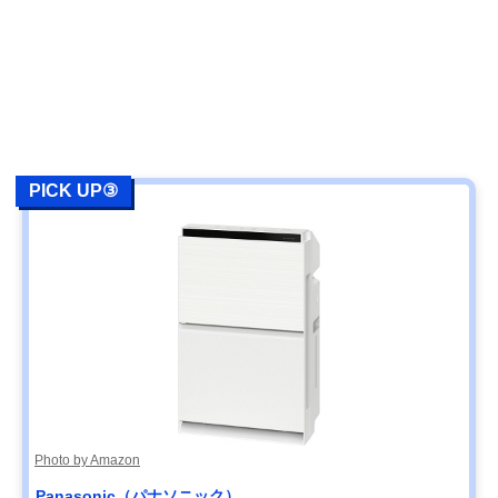
PICK UP③
Photo by Amazon
Panasonic（パナソニック）