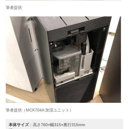
筆者提供
筆者提供（MCK704A 加湿ユニット）
本体サイズ
：高さ760×幅315×奥行315mm