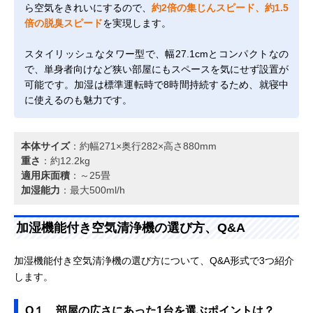
ら空気をきれいにするので、
約2倍の集じんスピード、約1.5
倍の脱臭スピード
を実現します。
スタイリッシュなタワー型で、幅27.1cmとコンパクトなの
で、単身者向けなど狭い部屋にもスペースを気にせず設置が
可能です。加湿は標準運転時で8時間持続するため、就寝中
に使えるのも魅力です。
本体サイズ
：約幅271×奥行282×高さ880mm
重さ
：約12.2kg
適用床面積
：～25畳
加湿能力
：最大500ml/h
加湿機能付き空気清浄機の選び方、Q&A
加湿機能付き空気清浄機の選び方について、Q&A形式で3つ紹介
します。
Q１、部屋の広さにあった1台を選ぶポイントは？