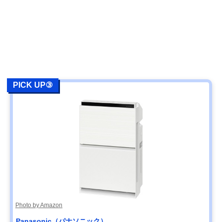
PICK UP③
Photo by Amazon
Panasonic（パナソニック）