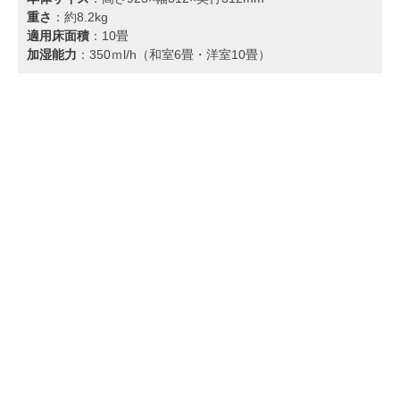
重さ
：約8.2kg
適用床面積
：10畳
加湿能力
：350ｍl/h（和室6畳・洋室10畳）