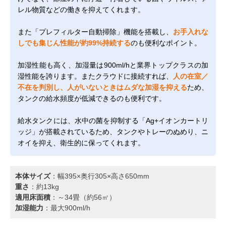
レル物質などの働きを抑えてくれます。
また「プレフィルター自動掃除」機能を搭載し、
お手入れな
しでも集じん性能が約99%持続する
のも便利なポイント。
加湿性能も高く、加湿量は900ml/hと業界トップクラスの加
湿性能を誇ります。またクラウドに接続すれば、
人の在室／
不在を判別し、人がいないときはムダな加湿を抑える
ため、
タンクの給水頻度が低減できるのも便利です。
給水タンクには、水中の菌を抑制する「Ag+イオンカートリ
ッジ」が搭載されているため、タンクやトレーのぬめり、ニ
オイを抑え、衛生的に保ってくれます。
本体サイズ
：幅395×奥行305×高さ650mm
重さ
：約13kg
適用床面積
：～34畳（約56㎡）
加湿能力
：最大900ml/h