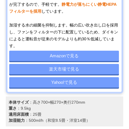
が完了するので、手軽です。
静電力が落ちにくい静電HEPA
フィルターを採用
しています。
加湿する水の細菌を抑制します。幅の広い吹き出し口を採用
し、ファンをフィルターの下に配置しているため、ダイキン
によると運転音が従来のモデルよりも約30％低減していま
す。
Amazonで見る
楽天市場で見る
Yahoo!で見る
本体サイズ
：高さ700×幅270×奥行270mm
重さ
：9.5kg
適用床面積
：25畳
加湿能力
：500ml/h（和室8.5畳・洋室14畳）