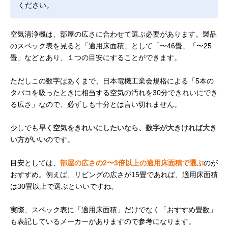
ください。
空気清浄機は、部屋の広さに合わせて選ぶ必要があります。製品
のスペック表を見ると「適用床面積」として「〜46畳」「〜25
畳」などとあり、１つの目安にすることができます。
ただしこの数字はあくまで、日本電機工業会規格による「5本の
タバコを吸ったときに相当する空気の汚れを30分できれいにでき
る広さ」なので、必ずしも十分とは言い切れません。
少しでも
早く空気をきれいにしたいなら、数字が大きければ大き
い方がいい
のです。
目安としては、
部屋の広さの2〜3倍以上の適用床面積で選ぶ
のが
おすすめ。例えば、リビングの広さが15畳であれば、適用床面積
は30畳以上で選ぶといいですね。
実際、スペック表に「適用床面積」だけでなく「おすすめ畳数」
も表記しているメーカーがありますので参考になります。