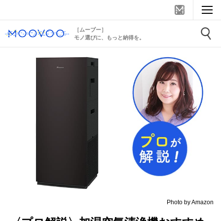
［ムーブー］
モノ選びに、もっと納得を。
Photo by Amazon