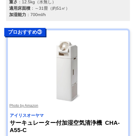
重さ
：12.5kg（水無し）
適用床面積
：～31畳（約51㎡）
加湿能力
：700ml/h
プロおすすめ③
Photo by Amazon
アイリスオーヤマ
サーキュレーター付加湿空気清浄機 CHA-
A55-C