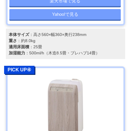
楽天市場で見る
Yahoo!で見る
本体サイズ
：高さ560×幅360×奥行238mm
重さ
：約8.0kg
適用床面積
：25畳
加湿能力
：500ml/h（木造8.5畳・プレハブ14畳）
PICK UP④