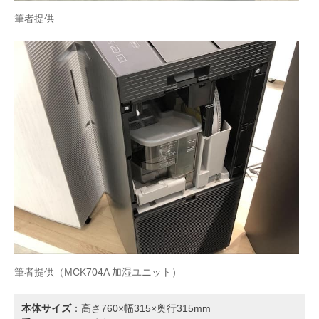
筆者提供
筆者提供（MCK704A 加湿ユニット）
本体サイズ
：高さ760×幅315×奥行315mm