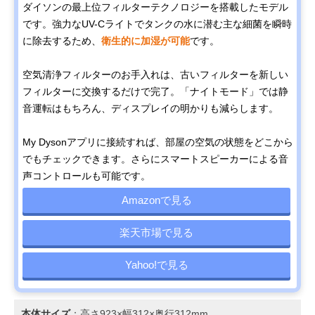
ダイソンの最上位フィルターテクノロジーを搭載したモデル
です。強力なUV-Cライトでタンクの水に潜む主な細菌を瞬時
に除去するため、
衛生的に加湿が可能
です。
空気清浄フィルターのお手入れは、古いフィルターを新しい
フィルターに交換するだけで完了。「ナイトモード」では静
音運転はもちろん、ディスプレイの明かりも減らします。
My Dysonアプリに接続すれば、部屋の空気の状態をどこから
でもチェックできます。さらにスマートスピーカーによる音
声コントロールも可能です。
Amazonで見る
楽天市場で見る
Yahoo!で見る
本体サイズ
：高さ923×幅312×奥行312mm