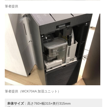
筆者提供
筆者提供（MCK704A 加湿ユニット）
本体サイズ
：高さ760×幅315×奥行315mm