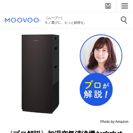
［ムーブー］
モノ選びに、もっと納得を。
Photo by Amazon