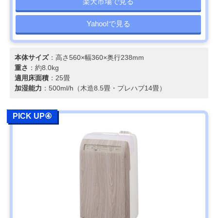
楽天市場で見る
Yahoo!で見る
本体サイズ
：高さ560×幅360×奥行238mm
重さ
：約8.0kg
適用床面積
：25畳
加湿能力
：500ml/h（木造8.5畳・プレハブ14畳）
PICK UP④