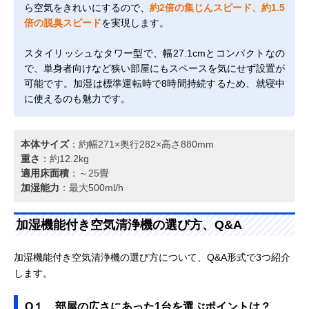
ら空気をきれいにするので、
約2倍の集じんスピード、約1.5
倍の脱臭スピード
を実現します。
スタイリッシュなタワー型で、幅27.1cmとコンパクトなの
で、単身者向けなど狭い部屋にもスペースを気にせず設置が
可能です。加湿は標準運転時で8時間持続するため、就寝中
に使えるのも魅力です。
本体サイズ
：約幅271×奥行282×高さ880mm
重さ
：約12.2kg
適用床面積
：～25畳
加湿能力
：最大500ml/h
加湿機能付き空気清浄機の選び方、Q&A
加湿機能付き空気清浄機の選び方について、Q&A形式で3つ紹介
します。
Q１、部屋の広さにあった1台を選ぶポイントは？