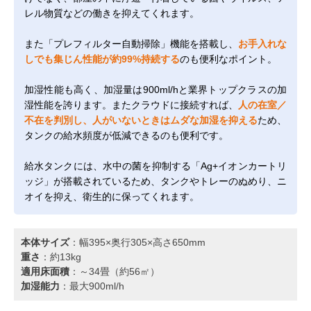
レル物質などの働きを抑えてくれます。
また「プレフィルター自動掃除」機能を搭載し、
お手入れな
しでも集じん性能が約99%持続する
のも便利なポイント。
加湿性能も高く、加湿量は900ml/hと業界トップクラスの加
湿性能を誇ります。またクラウドに接続すれば、
人の在室／
不在を判別し、人がいないときはムダな加湿を抑える
ため、
タンクの給水頻度が低減できるのも便利です。
給水タンクには、水中の菌を抑制する「Ag+イオンカートリ
ッジ」が搭載されているため、タンクやトレーのぬめり、ニ
オイを抑え、衛生的に保ってくれます。
本体サイズ
：幅395×奥行305×高さ650mm
重さ
：約13kg
適用床面積
：～34畳（約56㎡）
加湿能力
：最大900ml/h