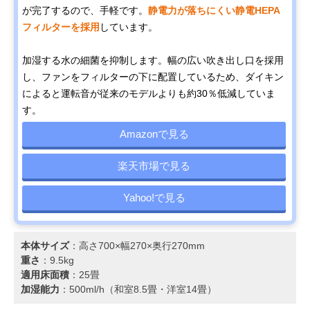
が完了するので、手軽です。
静電力が落ちにくい静電HEPA
フィルターを採用
しています。
加湿する水の細菌を抑制します。幅の広い吹き出し口を採用
し、ファンをフィルターの下に配置しているため、ダイキン
によると運転音が従来のモデルよりも約30％低減していま
す。
Amazonで見る
楽天市場で見る
Yahoo!で見る
本体サイズ
：高さ700×幅270×奥行270mm
重さ
：9.5kg
適用床面積
：25畳
加湿能力
：500ml/h（和室8.5畳・洋室14畳）