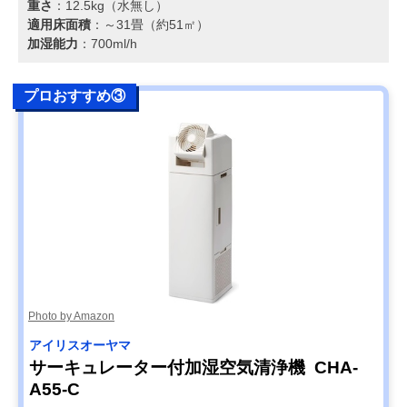
重さ
：12.5kg（水無し）
適用床面積
：～31畳（約51㎡）
加湿能力
：700ml/h
プロおすすめ③
Photo by Amazon
アイリスオーヤマ
サーキュレーター付加湿空気清浄機 CHA-
A55-C