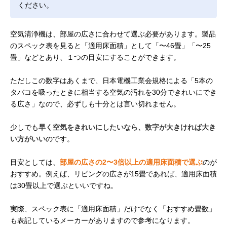
ください。
空気清浄機は、部屋の広さに合わせて選ぶ必要があります。製品
のスペック表を見ると「適用床面積」として「〜46畳」「〜25
畳」などとあり、１つの目安にすることができます。
ただしこの数字はあくまで、日本電機工業会規格による「5本の
タバコを吸ったときに相当する空気の汚れを30分できれいにでき
る広さ」なので、必ずしも十分とは言い切れません。
少しでも
早く空気をきれいにしたいなら、数字が大きければ大き
い方がいい
のです。
目安としては、
部屋の広さの2〜3倍以上の適用床面積で選ぶ
のが
おすすめ。例えば、リビングの広さが15畳であれば、適用床面積
は30畳以上で選ぶといいですね。
実際、スペック表に「適用床面積」だけでなく「おすすめ畳数」
も表記しているメーカーがありますので参考になります。