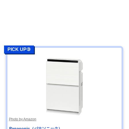
PICK UP③
Photo by Amazon
Panasonic（パナソニック）