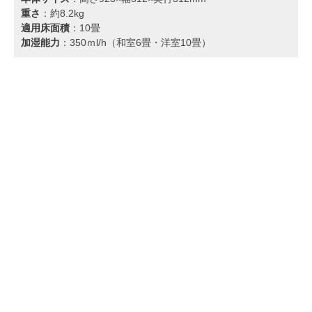
重さ
：約8.2kg
適用床面積
：10畳
加湿能力
：350ｍl/h（和室6畳・洋室10畳）