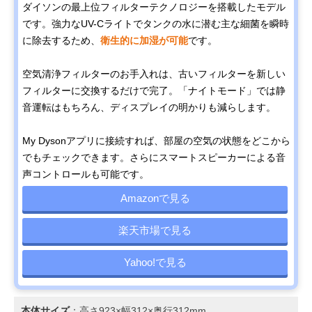
ダイソンの最上位フィルターテクノロジーを搭載したモデル
です。強力なUV-Cライトでタンクの水に潜む主な細菌を瞬時
に除去するため、
衛生的に加湿が可能
です。
空気清浄フィルターのお手入れは、古いフィルターを新しい
フィルターに交換するだけで完了。「ナイトモード」では静
音運転はもちろん、ディスプレイの明かりも減らします。
My Dysonアプリに接続すれば、部屋の空気の状態をどこから
でもチェックできます。さらにスマートスピーカーによる音
声コントロールも可能です。
Amazonで見る
楽天市場で見る
Yahoo!で見る
本体サイズ
：高さ923×幅312×奥行312mm