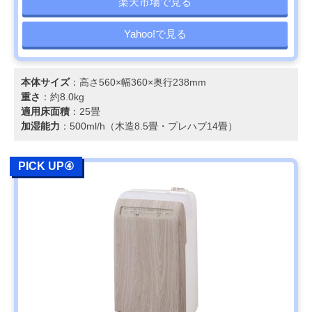
楽天市場で見る
Yahoo!で見る
本体サイズ
：高さ560×幅360×奥行238mm
重さ
：約8.0kg
適用床面積
：25畳
加湿能力
：500ml/h（木造8.5畳・プレハブ14畳）
PICK UP④