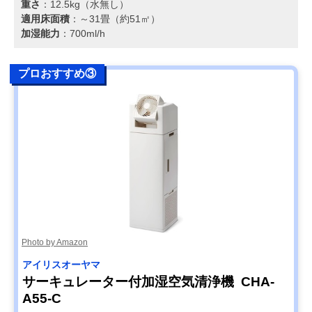
重さ
：12.5kg（水無し）
適用床面積
：～31畳（約51㎡）
加湿能力
：700ml/h
プロおすすめ③
Photo by Amazon
アイリスオーヤマ
サーキュレーター付加湿空気清浄機 CHA-
A55-C