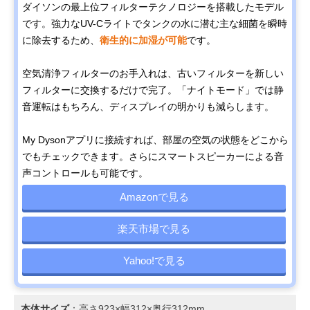
ダイソンの最上位フィルターテクノロジーを搭載したモデル
です。強力なUV-Cライトでタンクの水に潜む主な細菌を瞬時
に除去するため、
衛生的に加湿が可能
です。
空気清浄フィルターのお手入れは、古いフィルターを新しい
フィルターに交換するだけで完了。「ナイトモード」では静
音運転はもちろん、ディスプレイの明かりも減らします。
My Dysonアプリに接続すれば、部屋の空気の状態をどこから
でもチェックできます。さらにスマートスピーカーによる音
声コントロールも可能です。
Amazonで見る
楽天市場で見る
Yahoo!で見る
本体サイズ
：高さ923×幅312×奥行312mm