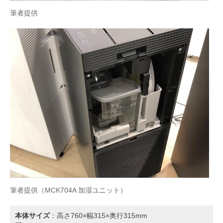
筆者提供
筆者提供（MCK704A 加湿ユニット）
本体サイズ
：高さ760×幅315×奥行315mm