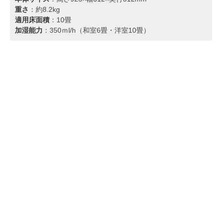
重さ
：約8.2kg
適用床面積
：10畳
加湿能力
：350ｍl/h（和室6畳・洋室10畳）