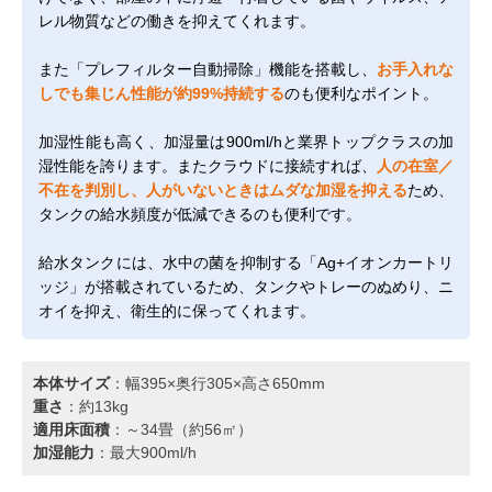
レル物質などの働きを抑えてくれます。
また「プレフィルター自動掃除」機能を搭載し、
お手入れな
しでも集じん性能が約99%持続する
のも便利なポイント。
加湿性能も高く、加湿量は900ml/hと業界トップクラスの加
湿性能を誇ります。またクラウドに接続すれば、
人の在室／
不在を判別し、人がいないときはムダな加湿を抑える
ため、
タンクの給水頻度が低減できるのも便利です。
給水タンクには、水中の菌を抑制する「Ag+イオンカートリ
ッジ」が搭載されているため、タンクやトレーのぬめり、ニ
オイを抑え、衛生的に保ってくれます。
本体サイズ
：幅395×奥行305×高さ650mm
重さ
：約13kg
適用床面積
：～34畳（約56㎡）
加湿能力
：最大900ml/h