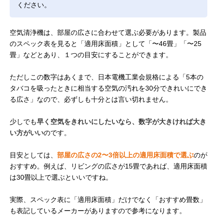
ください。
空気清浄機は、部屋の広さに合わせて選ぶ必要があります。製品
のスペック表を見ると「適用床面積」として「〜46畳」「〜25
畳」などとあり、１つの目安にすることができます。
ただしこの数字はあくまで、日本電機工業会規格による「5本の
タバコを吸ったときに相当する空気の汚れを30分できれいにでき
る広さ」なので、必ずしも十分とは言い切れません。
少しでも
早く空気をきれいにしたいなら、数字が大きければ大き
い方がいい
のです。
目安としては、
部屋の広さの2〜3倍以上の適用床面積で選ぶ
のが
おすすめ。例えば、リビングの広さが15畳であれば、適用床面積
は30畳以上で選ぶといいですね。
実際、スペック表に「適用床面積」だけでなく「おすすめ畳数」
も表記しているメーカーがありますので参考になります。