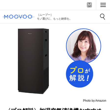
［ムーブー］
モノ選びに、もっと納得を。
Photo by Amazon