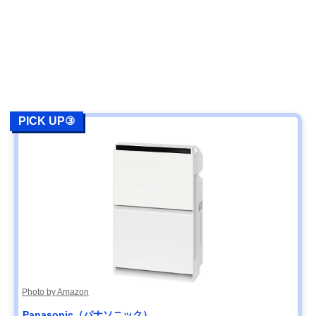
PICK UP③
Photo by Amazon
Panasonic（パナソニック）