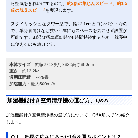
ら空気をきれいにするので、
約2倍の集じんスピード、約1.5
倍の脱臭スピード
を実現します。
スタイリッシュなタワー型で、幅27.1cmとコンパクトなの
で、単身者向けなど狭い部屋にもスペースを気にせず設置が
可能です。加湿は標準運転時で8時間持続するため、就寝中
に使えるのも魅力です。
本体サイズ
：約幅271×奥行282×高さ880mm
重さ
：約12.2kg
適用床面積
：～25畳
加湿能力
：最大500ml/h
加湿機能付き空気清浄機の選び方、Q&A
加湿機能付き空気清浄機の選び方について、Q&A形式で3つ紹介
します。
Q１、部屋の広さにあった1台を選ぶポイントは？