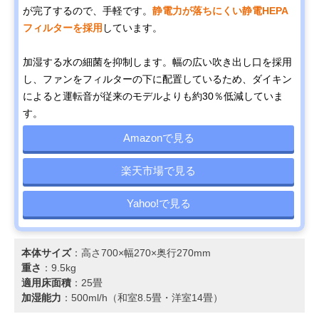
が完了するので、手軽です。
静電力が落ちにくい静電HEPA
フィルターを採用
しています。
加湿する水の細菌を抑制します。幅の広い吹き出し口を採用
し、ファンをフィルターの下に配置しているため、ダイキン
によると運転音が従来のモデルよりも約30％低減していま
す。
Amazonで見る
楽天市場で見る
Yahoo!で見る
本体サイズ
：高さ700×幅270×奥行270mm
重さ
：9.5kg
適用床面積
：25畳
加湿能力
：500ml/h（和室8.5畳・洋室14畳）