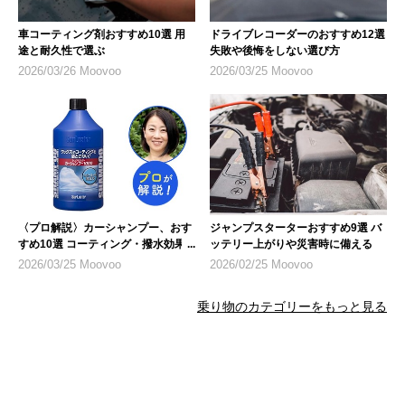
車コーティング剤おすすめ10選 用
ドライブレコーダーのおすすめ12選
途と耐久性で選ぶ
失敗や後悔をしない選び方
2026/03/26 Moovoo
2026/03/25 Moovoo
〈プロ解説〉カーシャンプー、おす
ジャンプスターターおすすめ9選 バ
すめ10選 コーティング・撥水効果
ッテリー上がりや災害時に備える
なども
2026/03/25 Moovoo
2026/02/25 Moovoo
乗り物のカテゴリーをもっと見る