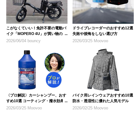
こがなくていい！免許不要の電動バ
ドライブレコーダーのおすすめ12選
イク「MOPERO 4U」が買い物の新
失敗や後悔をしない選び方
たな相棒に？
2026/06/04 bouncy
2026/03/25 Moovoo
〈プロ解説〉カーシャンプー、おす
バイク用レインウェアおすすめ10選
すめ10選 コーティング・撥水効果
防水・透湿性に優れた人気モデル
なども
2026/03/25 Moovoo
2026/02/25 Moovoo