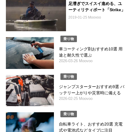
足漕ぎでスイスイ進める、ユ
ーティリティボート「Strike」
2019-01-25 Moovoo
乗り物
車コーティング剤おすすめ10選 用
途と耐久性で選ぶ
2026-03-26 Moovoo
乗り物
ジャンプスターターおすすめ9選 バ
ッテリー上がりや災害時に備える
2026-02-25 Moovoo
乗り物
自転車ライト、おすすめ20選 充電
式や電池式などタイプに注目