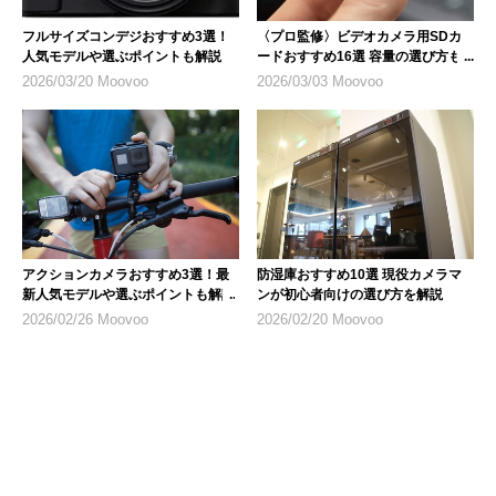
フルサイズコンデジおすすめ3選！
〈プロ監修〉ビデオカメラ用SDカ
人気モデルや選ぶポイントも解説
ードおすすめ16選 容量の選び方も
解説
2026/03/20 Moovoo
2026/03/03 Moovoo
アクションカメラおすすめ3選！最
防湿庫おすすめ10選 現役カメラマ
新人気モデルや選ぶポイントも解説
ンが初心者向けの選び方を解説
2026/02/26 Moovoo
2026/02/20 Moovoo