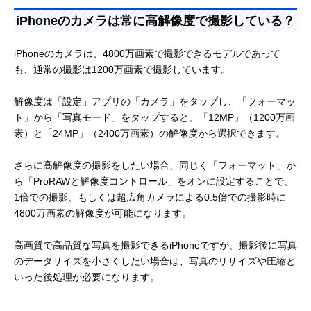
2,622 x
460ppi
4,800万画素
1,200万画素
iPhone
1,206
iPhoneのカメラは常に高解像度で撮影している？
16 Pro
2,796 x
460ppi
4,800万画素
1,200万画素
iPhoneのカメラは、4800万画素で撮影できるモデルであって
iPhone
1,290
も、通常の撮影は1200万画素で撮影しています。
16 Plus
2,556 x
460ppi
4,800万画素
1,200万画素
解像度は「設定」アプリの「カメラ」をタップし、「フォーマッ
iPhone
1,179
ト」から「写真モード」をタップすると、「12MP」（1200万画
16
素）と「24MP」（2400万画素）の解像度から選択できます。
2,532 x
460ppi
4,800万画素
1,200万画素
iPhone
1,170
16e
さらに高解像度の撮影をしたい場合、同じく「フォーマット」か
ら「ProRAWと解像度コントロール」をオンに設定することで、
2,796 x
460ppi
4,800万画素
1,200万画素
1倍での撮影、もしくは超広角カメラによる0.5倍での撮影時に
iPhone
1,290
15 Pro
4800万画素の解像度が可能になります。
Max
高画質で高品質な写真を撮影できるiPhoneですが、撮影後に写真
2,556 x
460ppi
4,800万画素
1,200万画素
iPhone
のデータサイズを小さくしたい場合は、写真のリサイズや圧縮と
1,179
15 Pro
いった後処理が必要になります。
2,796 x
460ppi
4,800万画素
1,200万画素
iPhone
1,290