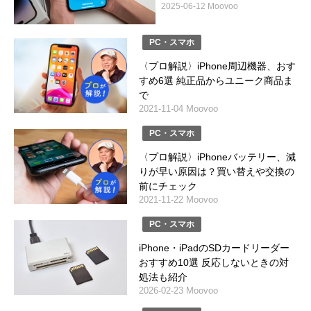
2025-06-12 Moovoo
PC・スマホ
〈プロ解説〉iPhone周辺機器、おす
すめ6選 純正品からユニーク商品ま
で
2021-11-04 Moovoo
PC・スマホ
〈プロ解説〉iPhoneバッテリー、減
りが早い原因は？買い替えや交換の
前にチェック
2021-11-22 Moovoo
PC・スマホ
iPhone・iPadのSDカードリーダー
おすすめ10選 反応しないときの対
処法も紹介
2026-02-23 Moovoo