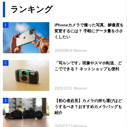
ランキング
iPhoneカメラで撮った写真、解像度を
1
変更するには？ 手軽にデータ量を小さ
くしたい
2025/09/24 Moovoo
「写ルンです」現像やスマホ転送、ど
2
こでできる？ ネットショップも便利
2025/12/21 Moovoo
【初心者必見】カメラの持ち運びはど
3
うするべき？おすすめカメラバッグも
紹介
2025/07/12 Moovoo