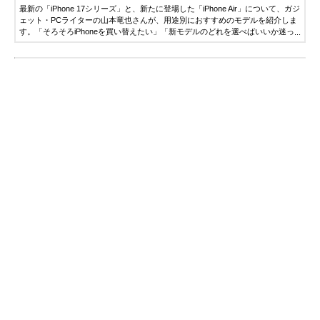
最新の「iPhone 17シリーズ」と、新たに登場した「iPhone Air」について、ガジ
ェット・PCライターの山本竜也さんが、用途別におすすめのモデルを紹介しま
す。「そろそろiPhoneを買い替えたい」「新モデルのどれを選べばいいか迷っ
ている」という方は、ぜひ参考にしてください。