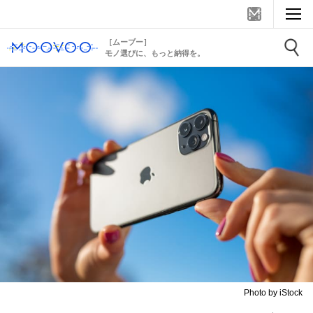
［ムーブー］
モノ選びに、もっと納得を。
Photo by iStock