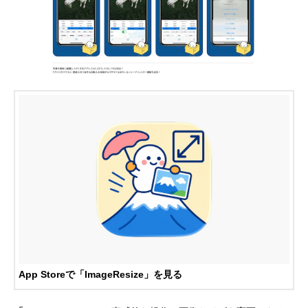
App Storeで「ImageResize」を見る