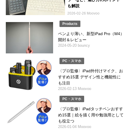
も解説
2026-02-26 Moovoo
Products
ペンより薄い、新型iPad Pro（M4）
開封＆レビュー
2024-05-20 bouncy
PC・スマホ
〈プロ監修〉iPad外付けマイク、お
すすめ15選 デザイン性と機能性に
も注目
2026-02-13 Moovoo
PC・スマホ
〈プロ監修〉iPadタッチペンおすす
め15選｜絵を描く用や勉強用として
も役立つ
2026-01-04 Moovoo