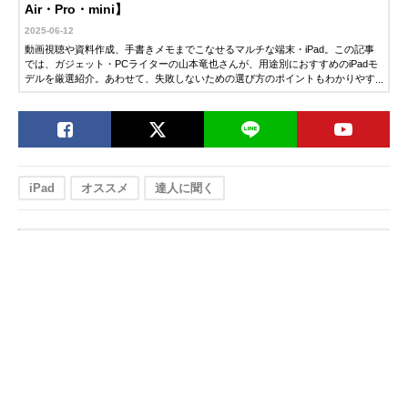
Air・Pro・mini】
2025-06-12
動画視聴や資料作成、手書きメモまでこなせるマルチな端末・iPad。この記事
では、ガジェット・PCライターの山本竜也さんが、用途別におすすめのiPadモ
デルを厳選紹介。あわせて、失敗しないための選び方のポイントもわかりやす
く解説します。「そろそろiPadを買いたい」「どのモデルを選べばいいか迷っ
ている」という人は、ぜひチェックしてみてください。
iPad
オススメ
達人に聞く