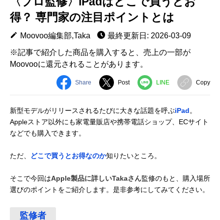
〈プロ監修〉iPadはどこで買うとお
得？ 専門家の注目ポイントとは
Moovoo編集部,Taka
最終更新日: 2026-03-09
※記事で紹介した商品を購入すると、売上の一部が
Moovooに還元されることがあります。
Share
Post
LINE
Copy
新型モデルがリリースされるたびに大きな話題を呼ぶ
iPad
。
Appleストア以外にも家電量販店や携帯電話ショップ、ECサイト
などでも購入できます。
ただ、
どこで買うとお得なのか
知りたいところ。
そこで今回は
Apple製品に詳しいTakaさん
監修のもと、購入場所
選びのポイントをご紹介します。是非参考にしてみてください。