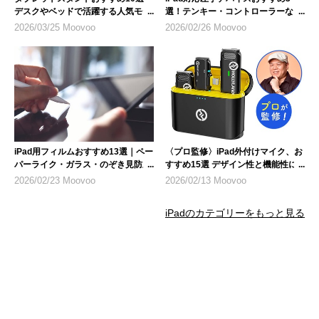
デスクやベッドで活躍する人気モデ
選！テンキー・コントローラーな
ル
ど、選び方のポイントも解説
2026/03/25 Moovoo
2026/02/26 Moovoo
iPad用フィルムおすすめ13選｜ペー
〈プロ監修〉iPad外付けマイク、お
パーライク・ガラス・のぞき見防止
すすめ15選 デザイン性と機能性に
など人気製品を紹介
も注目
2026/02/23 Moovoo
2026/02/13 Moovoo
iPadのカテゴリーをもっと見る