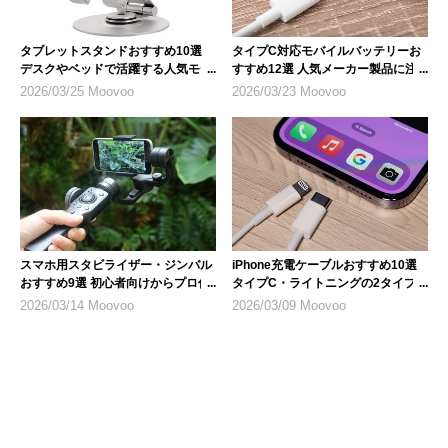
タブレットスタンドおすすめ10選
タイプC対応モバイルバッテリーお
デスクやベッドで活躍する人気モデ
すすめ12選 人気メーカー製品に注
ル
目
2026/03/25 Moovoo
2026/03/23 Moovoo
スマホ用スタビライザー・ジンバル
iPhone充電ケーブルおすすめ10選
おすすめ9選 初心者向けからプロ仕
タイプC・ライトニングの2タイプ
様まで
を紹介
2026/03/14 Moovoo
2026/03/09 Moovoo