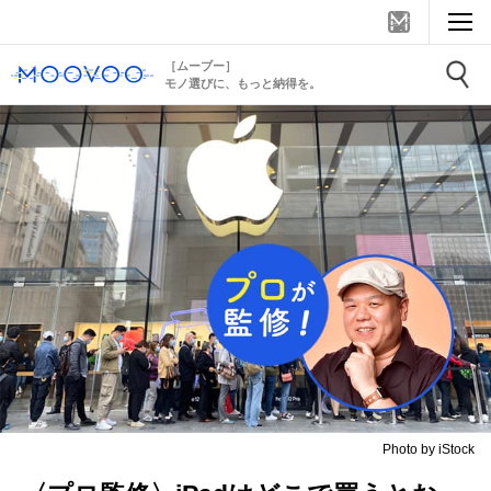
［ムーブー］
モノ選びに、もっと納得を。
Photo by iStock