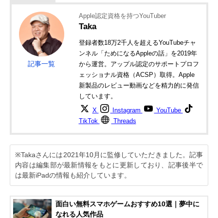
Apple認定資格を持つYouTuber
Taka
登録者数18万2千人を超えるYouTubeチャ
ンネル「ためになるAppleの話」を2019年
記事一覧
から運営。アップル認定のサポートプロフ
ェッショナル資格（ACSP）取得。Apple
新製品のレビュー動画などを精力的に発信
しています。
X
Instagram
YouTube
TikTok
Threads
※Takaさんには2021年10月に監修していただきました。記事
内容は編集部が最新情報をもとに更新しており、記事後半で
は最新iPadの情報も紹介しています。
面白い無料スマホゲームおすすめ10選｜夢中に
なれる人気作品