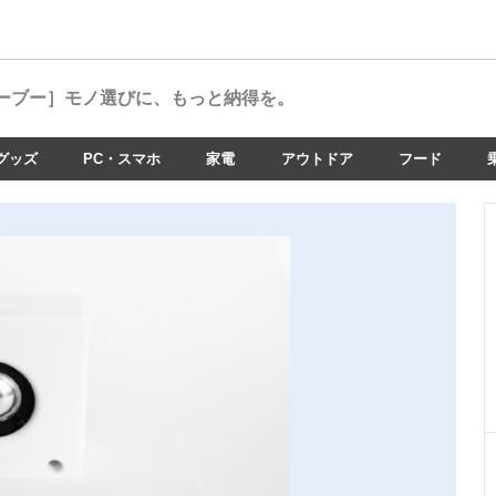
ーブー］
モノ選びに、もっと納得を。
グッズ
PC・スマホ
家電
アウトドア
フード