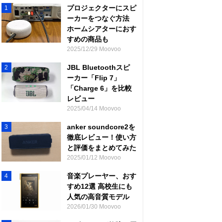
プロジェクターにスピ
1
ーカーをつなぐ方法
ホームシアターにおす
すめの商品も
2025/12/29 Moovoo
JBL Bluetoothスピ
2
ーカー「Flip 7」
「Charge 6」を比較
レビュー
2025/04/14 Moovoo
anker soundcore2を
3
徹底レビュー！使い方
と評価をまとめてみた
2025/01/12 Moovoo
音楽プレーヤー、おす
4
すめ12選 高校生にも
人気の高音質モデル
2026/01/30 Moovoo