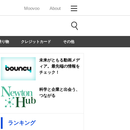
Moovoo
About
乗り物
クレジットカード
その他
未来がともる動画メデ
ィア。最先端の情報を
チェック！
科学と企業と出会う、
つながる
ランキング