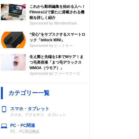
これから動画編集を始める人へ！
Filmora12で新たに搭載される機
能を詳しく紹介
Sponsored by Wondershare
“安心”をサブスクするスマートロ
ック「bitlock MINI」
Sponsored by ビットキー
生え際と先端を1本でWケア！ま
つ毛美容液「まつ毛デラックス
WMOA（ウモア）」
Sponsored by ファーマフーズ
カテゴリー一覧
スマホ・タブレット
スマホ、アクセサリ、タブレット
PC・PC関連
PC、PC周辺機器