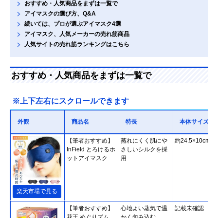
おすすめ・人気商品をまずは一覧で
アイマスクの選び方、Q&A
続いては、プロが選ぶアイマスク4選
アイマスク、人気メーカーの売れ筋商品
人気サイトの売れ筋ランキングはこちら
おすすめ・人気商品をまずは一覧で
※上下左右にスクロールできます
外観
商品名
特長
本体サイズ
【筆者おすすめ】
蒸れにくく肌にや
約24.5×10cm
InField とろけるホ
さしいシルクを採
ットアイマスク
用
楽天市場で見る
【筆者おすすめ】
心地よい蒸気で温
記載未確認
花王 めぐりズム
かく包み込む