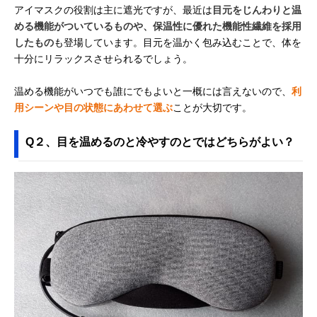
アイマスクの役割は主に遮光ですが、最近は
目元をじんわりと温
MYTREX Eye Air
シルクのような肌
約67×9cm
Amazonで見る
ざわり
める機能がついているものや、保温性に優れた機能性繊維を採用
したもの
も登場しています。目元を温かく包み込むことで、体を
エレコム エクリア
接続後すぐに温か
約幅74×高さ9c
十分にリラックスさせられるでしょう。
Amazonで見る
USBホットアイマ
くなるUSB給電式
スク HCI-H01NV
温める機能がいつでも誰にでもよいと一概には言えないので、
利
テンピュール
NASAが認定した
約66.5×6.5×3.5
Amazonで見る
用シーンや目の状態にあわせて選ぶ
ことが大切です。
(Tempur) スリープ
素材で作られた一
マスク（アイマス
品
Q２、目を温めるのと冷やすのとではどちらがよい？
ク）
アルファックス 潤
やわらかな着け心
幅22×高さ9×厚
楽天市場で見る
いシルクのおやす
地のアイマスク
1.4cm
み アイマスク