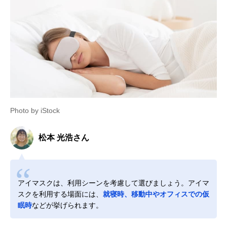
Amazonで見る
ほんやら堂 ながら
かわいいアニマル
16×12.5×5cm
Amazonで見る
温アイマスク アソ
柄でギフトにもぴ
ートD6個セット
ったり
RLK38462
Photo by iStock
エレコム エクリア
3通りの使い方が
幅74×高さ9cm
Amazonで見る
ジェル＆ツボアイ
できる多機能アイ
松本 光浩さん
マスク HCI-
マスク
G01NV
PriO コードレスホ
使う場所を選ばな
約24×9.5cm
Amazonで見る
ットアイマスク
いコードレス
アイマスクは、利用シーンを考慮して選びましょう。アイマ
スクを利用する場面には、
就寝時、移動中やオフィスでの仮
眠時
などが挙げられます。