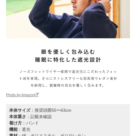
Photo by Amazon
本体サイズ
：推奨頭囲55〜63cm
本体重さ
：記載未確認
着け方
：バンド
機能
：遮光
素材
：綿、ポリエステル、ポリウレタン