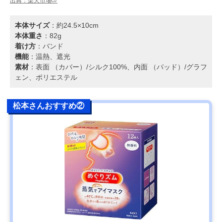
出典：楽天市場
本体サイズ
：約24.5×10cm
本体重さ
：82g
着け方
：バンド
機能
：温熱、遮光
素材
：表面 （カバー）/シルク100%、内面 （パッド）/グラフ
ェン、ポリエステル
松本さんおすすめ②