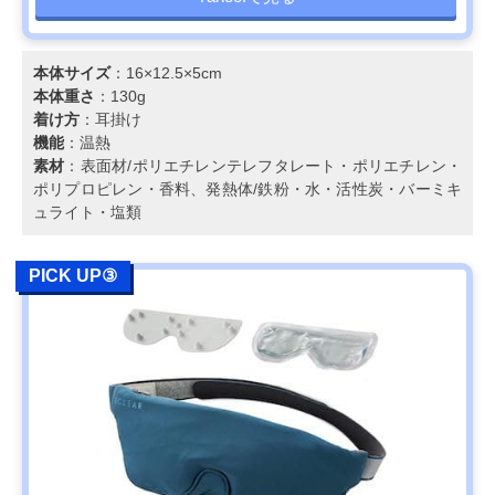
本体サイズ
：16×12.5×5cm
本体重さ
：130g
着け方
：耳掛け
機能
：温熱
素材
：表面材/ポリエチレンテレフタレート・ポリエチレン・
ポリプロピレン・香料、発熱体/鉄粉・水・活性炭・バーミキ
ュライト・塩類
PICK UP③