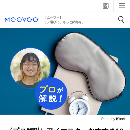
［ムーブー］
モノ選びに、もっと納得を。
Photo by iStock