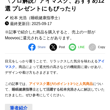
〈プロ解説〉アイマスク、おすすめ12
選 プレゼントにもぴったり
松本 光浩（睡眠健康指導士）
最終更新日: 2025-09-17
※記事で紹介した商品を購入すると、売上の一部が
Moovooに還元されることがあります。
Share
Post
LINE
Copy
目元をしっかり覆うことで、リラックスした気分を味わえる
アイ
マスク
。商品によって遮光性の高さなどの機能面に違いがあり、
デザインや着け方もさまざまです。
この記事では、
アイマスク選びのポイント3つと人気商品
につい
て、
睡眠健康指導士として活躍する松本光浩さん
に解説していた
だきました。ぜひ参考にしてください。