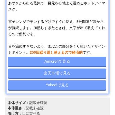
あずきから出る蒸気で、目元を心地よく温めるホットアイマ
スク。
電子レンジでチンするだけですぐに使え、5分間ほど温かさ
が持続します。加熱しすぎたときは、文字が出て教えてくれ
るので便利です。
目を温めすぎないよう、まぶたの部分をくり抜いたデザイン
もポイント。
250回繰り返し使えるので経済的
です。
Amazonで見る
楽天市場で見る
Yahoo!で見る
本体サイズ
：記載未確認
本体重さ
：記載未確認
着け方
：目に乗せる