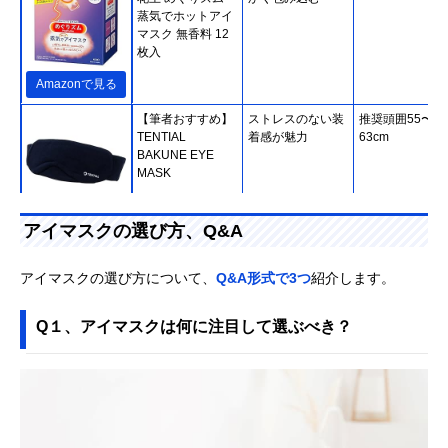
蒸気でホットアイ
マスク 無香料 12
枚入
Amazonで見る
【筆者おすすめ】
ストレスのない装
推奨頭囲55〜
TENTIAL
着感が魅力
63cm
BAKUNE EYE
MASK
Amazonで見る
アイマスクの選び方、Q&A
【筆者おすすめ】
必要な温度に応じ
全長60×高さ
NEWGO 冷却ジェ
て、両面使用可能
10cm、マスク
アイマスクの選び方について、
Q&A形式で3つ
紹介します。
ルアイマスク
20.5cm
Q１、アイマスクは何に注目して選ぶべき？
Amazonで見る
小林製薬 あずきの
電子レンジでチン
記載未確認
チカラ 目もと用
して繰り返し使え
る