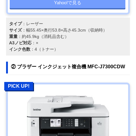
Yahoo!で見る
タイプ
：レーザー
サイズ
：幅55.45×奥行53.8×高さ45.3cm（収納時）
重量
：約45.9kg（消耗品含む）
A3ノビ対応
：×
インク色数
：4（トナー）
② ブラザー インクジェット複合機 MFC-J7300CDW
PICK UP!