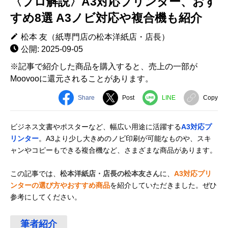
〈プロ解説〉A3対応プリンター、おす
すめ8選 A3ノビ対応や複合機も紹介
松本 友（紙専門店の松本洋紙店・店長）
公開: 2025-09-05
※記事で紹介した商品を購入すると、売上の一部が
Moovooに還元されることがあります。
Share
Post
LINE
Copy
ビジネス文書やポスターなど、幅広い用途に活躍する
A3対応プ
リンター
。A3より少し大きめのノビ印刷が可能なものや、スキ
ャンやコピーもできる複合機など、さまざまな商品があります。
この記事では、
松本洋紙店・店長の松本友さん
に、
A3対応プリ
ンターの選び方やおすすめ商品
を紹介していただきました。ぜひ
参考にしてください。