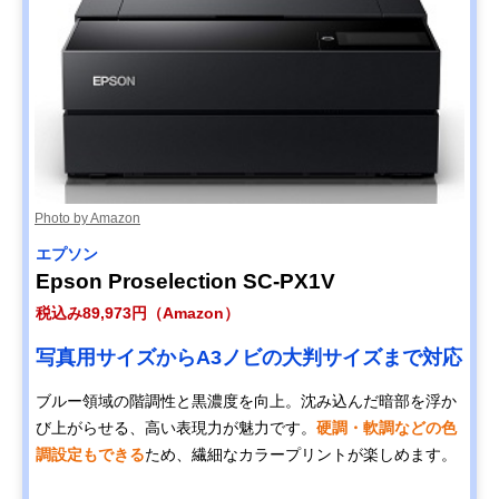
Photo by Amazon
エプソン
Epson Proselection SC-PX1V
税込み89,973円（Amazon）
写真用サイズからA3ノビの大判サイズまで対応
ブルー領域の階調性と黒濃度を向上。沈み込んだ暗部を浮か
び上がらせる、高い表現力が魅力です。
硬調・軟調などの色
調設定もできる
ため、繊細なカラープリントが楽しめます。