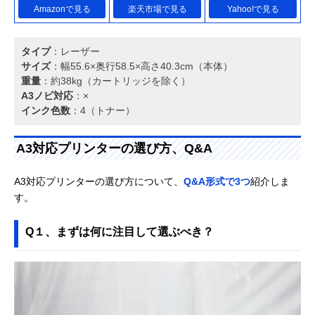
Amazonで見る
楽天市場で見る
Yahoo!で見る
タイプ
：レーザー
サイズ
：幅55.6×奥行58.5×高さ40.3cm（本体）
重量
：約38kg（カートリッジを除く）
A3ノビ対応
：×
インク色数
：4（トナー）
A3対応プリンターの選び方、Q&A
A3対応プリンターの選び方について、
Q&A形式で3つ
紹介しま
す。
Q１、まずは何に注目して選ぶべき？