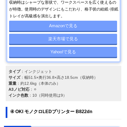
収納時はシャープな形状で、ワークスペースを広く使えるの
が特徴。使用時のデザインにもこだわり、格子状の給紙･排紙
トレイが高級感を演出します。
Amazonで見る
楽天市場で見る
Yahoo!で見る
タイプ
：インクジェット
サイズ
：幅51.5×奥行36.8×高さ18.5cm（収納時）
重量
：約12.6kg（本体のみ）
A3ノビ対応
：⚪︎
インク色数
：10（同時使用は9）
④ OKI モノクロLEDプリンター B822dn