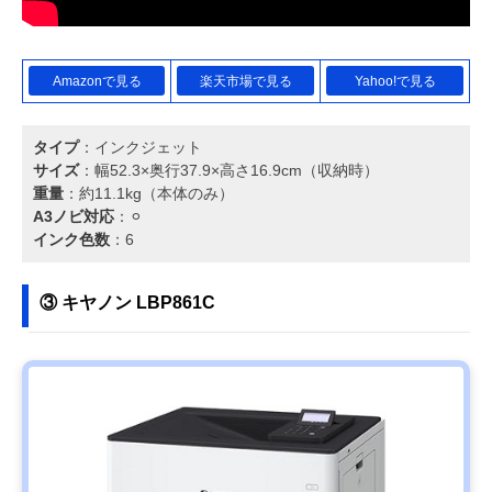
Amazonで見る
楽天市場で見る
Yahoo!で見る
タイプ
：インクジェット
サイズ
：幅52.3×奥行37.9×高さ16.9cm（収納時）
重量
：約11.1kg（本体のみ）
A3ノビ対応
：⚪︎
インク色数
：6
③ キヤノン LBP861C