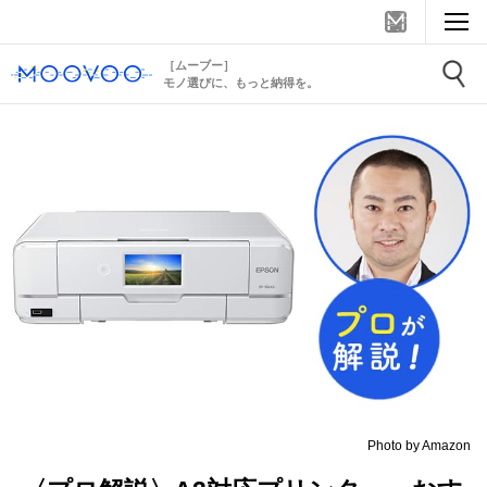
［ムーブー］
モノ選びに、もっと納得を。
Photo by Amazon