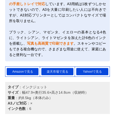
の手差しトレイで対応
しています。A3用紙は1枚ずつしかセ
ットできないので、A3を大量に印刷したい人には不向きで
すが、A3対応プリンターとしてはコンパクトなサイズで場
所を取りません。
ブラック、シアン、マゼンタ、イエローの基本となる4色
に、ライトシアン、ライトマゼンタを加えた計6色のインク
を搭載し、
写真も高画質で印刷できます
。スキャンやコピー
もできる複合機なので、さまざまな用途に使えて、家庭にあ
ると便利な一台です。
Amazonで見る
楽天市場で見る
Yahoo!で見る
タイプ
：インクジェット
サイズ
：幅47.9×奥行35.6×高さ14.8cm（収納時）
重量
：約8.5kg（本体のみ）
A3ノビ対応
：×
インク色数
：6