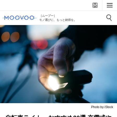
［ムーブー］
モノ選びに、もっと納得を。
Photo by iStock