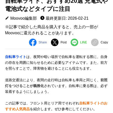
自転車ライト、おすすめ20選 充電式や
電池式などタイプに注目
Moovoo編集部
最終更新日: 2026-02-21
※記事で紹介した商品を購入すると、売上の一部が
Moovooに還元されることがあります。
Share
Post
LINE
Copy
自転車ライト
は、夜間や暗い場所で自転車を運転する際に、自身
の存在を周囲に知らせるために必要なアイテムです。また、前方
を照らすことで、障害物を避けることにも役立ちます。
道路交通法により、夜間の走行時は自転車も車両と同じく、
前照
灯をつけることが義務化
されています。自転車に乗る際は、必ず
装着するようにしましょう。
この記事では、フロント用とリア用でそれぞれ
自転車ライトのお
すすめ人気商品
を紹介します。ぜひ参考にしてください。