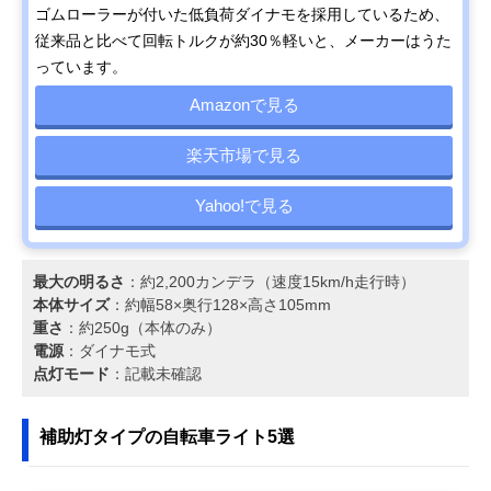
ゴムローラーが付いた低負荷ダイナモを採用しているため、
従来品と比べて回転トルクが約30％軽いと、メーカーはうた
っています。
Amazonで見る
楽天市場で見る
Yahoo!で見る
最大の明るさ
：約2,200カンデラ（速度15km/h走行時）
本体サイズ
：約幅58×奥行128×高さ105mm
重さ
：約250g（本体のみ）
電源
：ダイナモ式
点灯モード
：記載未確認
補助灯タイプの自転車ライト5選