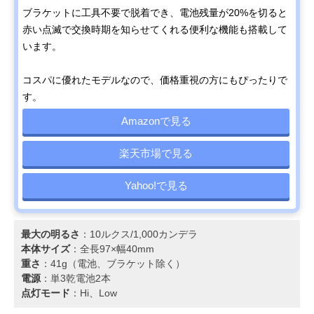
ブラケットに工具不要で脱着でき、電池残量が20%を切ると
赤い点滅で交換時期を知らせてくれる便利な機能も搭載して
います。
コスパに優れたモデルなので、価格重視の方にもぴったりで
す。
Amazonで見る
楽天市場で見る
Yahoo!で見る
最大の明るさ
：10ルクス/1,000カンデラ
本体サイズ
：全長97×幅40mm
重さ
：41g（電池、ブラケット除く）
電源
：単3乾電池2本
点灯モード
：Hi、Low