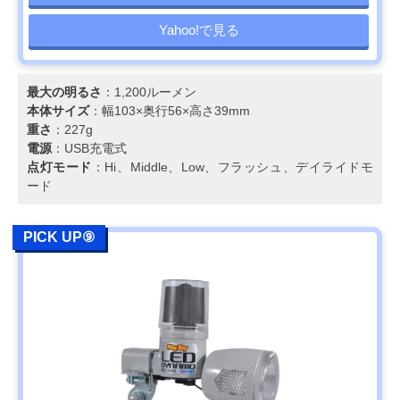
Yahoo!で見る
最大の明るさ
：1,200ルーメン
本体サイズ
：幅103×奥行56×高さ39mm
重さ
：227g
電源
：USB充電式
点灯モード
：Hi、Middle、Low、フラッシュ、デイライドモ
ード
PICK UP⑨