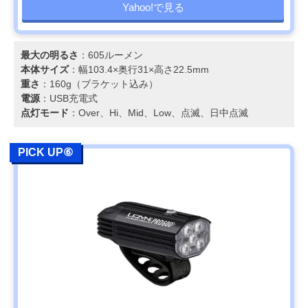
Yahoo!で見る
最大の明るさ
：605ルーメン
本体サイズ
：幅103.4×奥行31×高さ22.5mm
重さ
：160g（ブラケット込み）
電源
：USB充電式
点灯モード
：Over、Hi、Mid、Low、点滅、日中点滅
PICK UP⑥