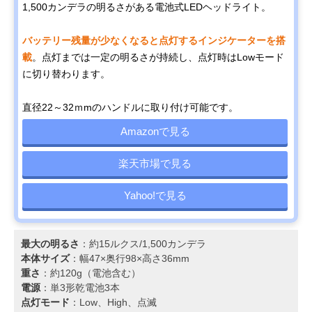
1,500カンデラの明るさがある電池式LEDヘッドライト。
バッテリー残量が少なくなると点灯するインジケーターを搭
載
。点灯までは一定の明るさが持続し、点灯時はLowモード
に切り替わります。
直径22～32ｍmのハンドルに取り付け可能です。
Amazonで見る
楽天市場で見る
Yahoo!で見る
最大の明るさ
：約15ルクス/1,500カンデラ
本体サイズ
：幅47×奥行98×高さ36mm
重さ
：約120g（電池含む）
電源
：単3形乾電池3本
点灯モード
：Low、High、点滅