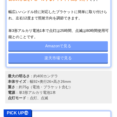
幅広いハンドル径に対応したブラケットに簡単に取り付けら
れ、左右12度まで照射方向を調節できます。
単3形アルカリ電池1本で点灯は25時間、点滅は80時間使用可
能とのことです。
Amazonで見る
楽天市場で見る
最大の明るさ
：約400カンデラ
本体サイズ
：幅92×奥行26×高さ26mm
重さ
：約75g（電池・ブラケット含む）
電源
：単3形アルカリ電池1本
点灯モード
：点灯、点滅
PICK UP⑫