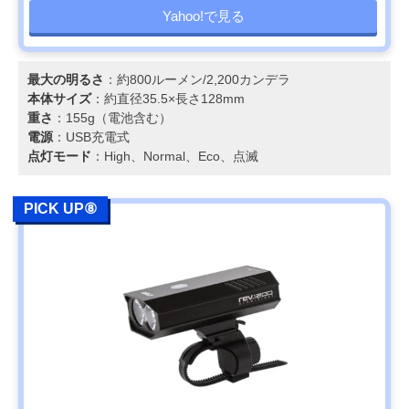
Yahoo!で見る
最大の明るさ
：約800ルーメン/2,200カンデラ
本体サイズ
：約直径35.5×長さ128mm
重さ
：155g（電池含む）
電源
：USB充電式
点灯モード
：High、Normal、Eco、点滅
PICK UP⑧