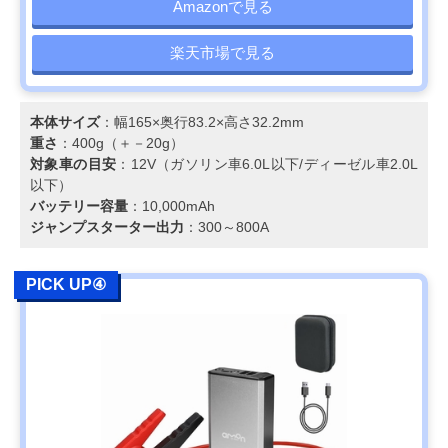
Amazonで見る
楽天市場で見る
本体サイズ
：幅165×奥行83.2×高さ32.2mm
重さ
：400g（＋－20g）
対象車の目安
：12V（ガソリン車6.0L以下/ディーゼル車2.0L
以下）
バッテリー容量
：10,000mAh
ジャンプスターター出力
：300～800A
PICK UP④