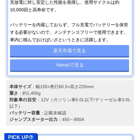
充放電に対し安定した性能を発揮し、使用サイクルは約
10,000回と高寿命です。
バッテリーを内蔵しておらず、フル充電でバッテリーを保管
する必要がないので、メンテナンスフリーで使用できます。
車内に積んでおけばいざというときに活躍します。
楽天市場で見る
Yahoo!で見る
本体サイズ
：幅155×奥行60.5×高さ220mm
重さ
：約1,400g
対象車の目安
：12V（ガソリン車5.0L以下/ディーゼル車3.0L
以下）
バッテリー容量
：記載未確認
ジャンプスターター出力
：450～900A
PICK UP⑦