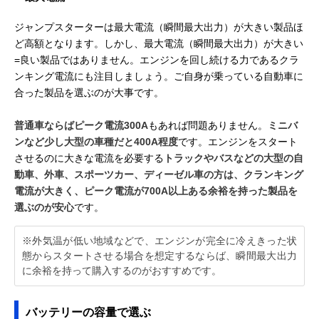
ジャンプスターターは最大電流（瞬間最大出力）が大きい製品ほ
ど高額となります。しかし、最大電流（瞬間最大出力）が大きい
=良い製品ではありません。エンジンを回し続ける力であるクラ
ンキング電流にも注目しましょう。ご自身が乗っている自動車に
合った製品を選ぶのが大事です。
普通車ならばピーク電流300A
もあれば問題ありません。
ミニバ
ンなど少し大型の車種だと400A程度
です。エンジンをスタート
させるのに大きな電流を必要する
トラックやバスなどの大型の自
動車、外車、スポーツカー、ディーゼル車の方は、クランキング
電流が大きく、ピーク電流が700A以上ある余裕を持った製品を
選ぶのが安心
です。
※外気温が低い地域などで、エンジンが完全に冷えきった状
態からスタートさせる場合を想定するならば、瞬間最大出力
に余裕を持って購入するのがおすすめです。
バッテリーの容量で選ぶ