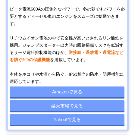
ピーク電流600Aの圧倒的なパワーで、冬の朝でもパワーを必
要とするディーゼル車のエンジンをスムーズに始動できま
す。
リチウムイオン電池の中で安全性が高いとされるリン酸鉄を
採用。ジャンプスターター出力時の回路損傷リスクを低減す
るサージ電圧抑制機能のほか、
逆接続・過放電・過電流など
を防ぐ9つの保護機能
を搭載しています。
本体をホコリや水滴から防ぐ、IP63相当の防水・防塵機能に
適応しています。
Amazonで見る
楽天市場で見る
Yahoo!で見る