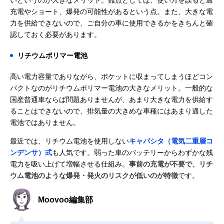
いというのが大きなメリット。難点としては、使い方を誤ると過
充電やショート、爆発の可能性があるという点。また、大きな電
力を供給できないので、ご自分の車に使用できるかをきちんと確
認しておく必要があります。
リチウムポリマー電池
高い電力容量でありながら、ポケットに収まってしまうほどコン
パクトなのがリチウムポリマー電池の大きなメリット。一般的な
国産普通車ならば問題ありませんが、あまり大きな電力を供給す
ることはできないので、排気量の大きめな車種にはあまり適した
電池ではありません。
最近では、リチウム電池を使用しない
キャパシタ（電気二重層コ
ンデンサ）式
も人気です。弱った車のバッテリーからわずかな残
電力を吸い上げて増幅させる仕組み。
事前の充電が不要で、リチ
ウム電池のような爆発・発火のリスクが低いのが特徴
です。
Moovoo編集部