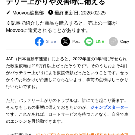
テリー上がりや災害時に備える
Moovoo編集部
最終更新日: 2026-02-25
※記事で紹介した商品を購入すると、売上の一部が
Moovooに還元されることがあります。
Share
Post
LINE
Copy
JAF（日本自動車連盟）によると、2022年度の1年間に寄せられ
た救援依頼は219万件以上だったそうです*。そのうちおよそ4割
がバッテリー上がりによる救援依頼だったということです。せっ
かくのお出かけが台無しにならないよう、事前の点検はしっかり
行いたいですね。
ただ、バッテリー上がりのトラブルは、誰にでも起こり得ます。
そんなもしもの事態に備えておきたいのが、
ジャンプスターター
です。これがあれば、ロードサービスを待つことなく、自分で車
のエンジンを再始動できます。
この記事では、
ジャンプスターターの上手な選び方やおすすめア