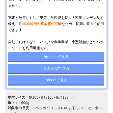
ません。
充電と放電に対して安定した性能を持つ大容量コンデンサを
備え、
約10,000回の充放電が可能
なため、長期に渡って使用
できます。
自動車だけでなく、バイクや農業機械、小型船舶などのバッ
テリーにも利用可能です。
Amazonで見る
楽天市場で見る
Yahoo!で見る
本体サイズ
：幅188×奥行108×高さ127mm
重さ
：1,600g
対象車の目安
：12V（ガソリン車6.0L以下/ディーゼル車2.8L