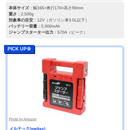
本体サイズ
：幅165×奥行170×高さ90mm
重さ
：2,500g
対象車の目安
：12V（ガソリン車3.0L以下）
バッテリー容量
：5,000mAh
ジャンプスターター出力
：570A（ピーク）
PICK UP⑨
Photo by Amazon
メルテック(meltec)