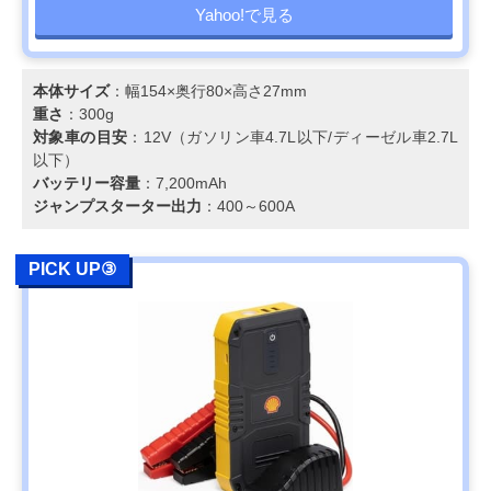
Yahoo!で見る
本体サイズ
：幅154×奥行80×高さ27mm
重さ
：300g
対象車の目安
：12V（ガソリン車4.7L以下/ディーゼル車2.7L
以下）
バッテリー容量
：7,200mAh
ジャンプスターター出力
：400～600A
PICK UP③