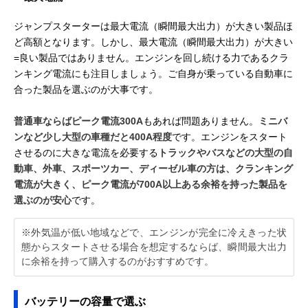
ジャンプスターターは最大電流（瞬間最大出力）が大きい製品ほ
ど高額となります。しかし、最大電流（瞬間最大出力）が大きい
=良い製品ではありません。エンジンを回し続ける力であるクラ
ンキング電流にも注目しましょう。ご自身が乗っている自動車に
合った製品を選ぶのが大事です。
普通車ならばピーク電流300A
もあれば問題ありません。
ミニバ
ンなど少し大型の車種だと400A程度
です。エンジンをスタート
させるのに大きな電流を必要する
トラックやバスなどの大型の自
動車、外車、スポーツカー、ディーゼル車の方は、クランキング
電流が大きく、ピーク電流が700A以上ある余裕を持った製品を
選ぶのが安心
です。
※外気温が低い地域などで、エンジンが完全に冷えきった状
態からスタートさせる場合を想定するならば、瞬間最大出力
に余裕を持って購入するのがおすすめです。
バッテリーの容量で選ぶ