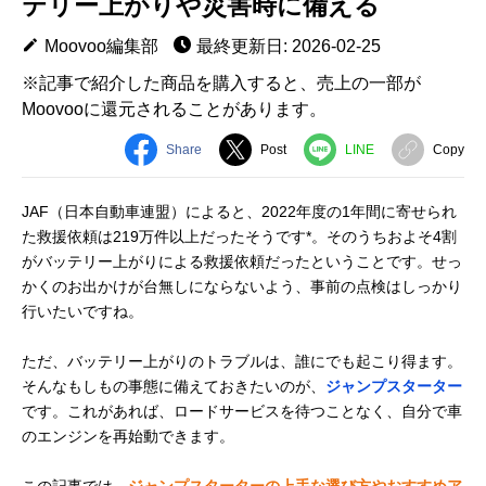
テリー上がりや災害時に備える
Moovoo編集部
最終更新日: 2026-02-25
※記事で紹介した商品を購入すると、売上の一部が
Moovooに還元されることがあります。
Share
Post
LINE
Copy
JAF（日本自動車連盟）によると、2022年度の1年間に寄せられ
た救援依頼は219万件以上だったそうです*。そのうちおよそ4割
がバッテリー上がりによる救援依頼だったということです。せっ
かくのお出かけが台無しにならないよう、事前の点検はしっかり
行いたいですね。
ただ、バッテリー上がりのトラブルは、誰にでも起こり得ます。
そんなもしもの事態に備えておきたいのが、
ジャンプスターター
です。これがあれば、ロードサービスを待つことなく、自分で車
のエンジンを再始動できます。
この記事では、
ジャンプスターターの上手な選び方やおすすめア