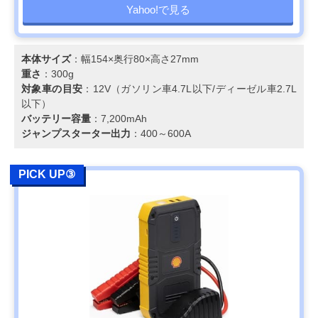
Yahoo!で見る
本体サイズ
：幅154×奥行80×高さ27mm
重さ
：300g
対象車の目安
：12V（ガソリン車4.7L以下/ディーゼル車2.7L
以下）
バッテリー容量
：7,200mAh
ジャンプスターター出力
：400～600A
PICK UP③