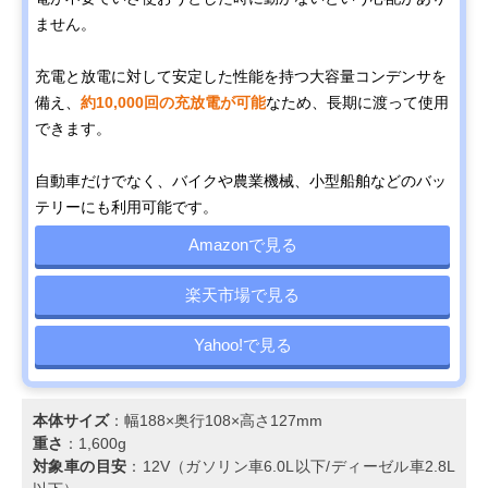
ません。
充電と放電に対して安定した性能を持つ大容量コンデンサを
備え、
約10,000回の充放電が可能
なため、長期に渡って使用
できます。
自動車だけでなく、バイクや農業機械、小型船舶などのバッ
テリーにも利用可能です。
Amazonで見る
楽天市場で見る
Yahoo!で見る
本体サイズ
：幅188×奥行108×高さ127mm
重さ
：1,600g
対象車の目安
：12V（ガソリン車6.0L以下/ディーゼル車2.8L