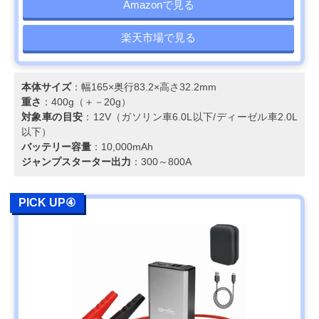
Amazonで見る
楽天市場で見る
本体サイズ
：幅165×奥行83.2×高さ32.2mm
重さ
：400g（＋－20g）
対象車の目安
：12V（ガソリン車6.0L以下/ディーゼル車2.0L
以下）
バッテリー容量
：10,000mAh
ジャンプスターター出力
：300～800A
PICK UP④