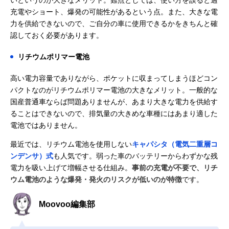
いというのが大きなメリット。難点としては、使い方を誤ると過
充電やショート、爆発の可能性があるという点。また、大きな電
力を供給できないので、ご自分の車に使用できるかをきちんと確
認しておく必要があります。
リチウムポリマー電池
高い電力容量でありながら、ポケットに収まってしまうほどコン
パクトなのがリチウムポリマー電池の大きなメリット。一般的な
国産普通車ならば問題ありませんが、あまり大きな電力を供給す
ることはできないので、排気量の大きめな車種にはあまり適した
電池ではありません。
最近では、リチウム電池を使用しない
キャパシタ（電気二重層コ
ンデンサ）式
も人気です。弱った車のバッテリーからわずかな残
電力を吸い上げて増幅させる仕組み。
事前の充電が不要で、リチ
ウム電池のような爆発・発火のリスクが低いのが特徴
です。
Moovoo編集部