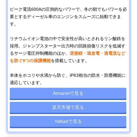
ピーク電流600Aの圧倒的なパワーで、冬の朝でもパワーを必
要とするディーゼル車のエンジンをスムーズに始動できま
す。
リチウムイオン電池の中で安全性が高いとされるリン酸鉄を
採用。ジャンプスターター出力時の回路損傷リスクを低減す
るサージ電圧抑制機能のほか、
逆接続・過放電・過電流など
を防ぐ9つの保護機能
を搭載しています。
本体をホコリや水滴から防ぐ、IP63相当の防水・防塵機能に
適応しています。
Amazonで見る
楽天市場で見る
Yahoo!で見る