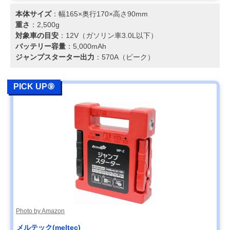
本体サイズ
：幅165×奥行170×高さ90mm
重さ
：2,500g
対象車の目安
：12V（ガソリン車3.0L以下）
バッテリー容量
：5,000mAh
ジャンプスターター出力
：570A（ピーク）
PICK UP⑨
Photo by Amazon
メルテック(meltec)