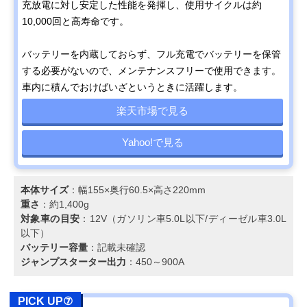
充放電に対し安定した性能を発揮し、使用サイクルは約
10,000回と高寿命です。
バッテリーを内蔵しておらず、フル充電でバッテリーを保管
する必要がないので、メンテナンスフリーで使用できます。
車内に積んでおけばいざというときに活躍します。
楽天市場で見る
Yahoo!で見る
本体サイズ
：幅155×奥行60.5×高さ220mm
重さ
：約1,400g
対象車の目安
：12V（ガソリン車5.0L以下/ディーゼル車3.0L
以下）
バッテリー容量
：記載未確認
ジャンプスターター出力
：450～900A
PICK UP⑦